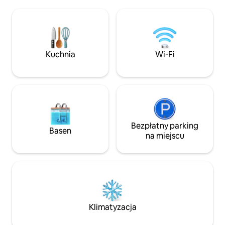
(nieruchomość ogrodzona), w pełni
spotkanie z przyjaci
wyposażoną, położoną na bezpiecznym
swoje ulubione mię
i prywatnym terenie wiejskim o
niezapomniane w
powierzchni 1 akra, gdzie można uciec
rozgwieżdżonym 
od wszystkiego i zacząć cieszyć się
przyrodą. Dobre i bezpieczne dla dzieci.
Kuchnia
Wi-Fi
Nie oferujemy usług internetowych.
Bezpłatny parking
Basen
na miejscu
Klimatyzacja