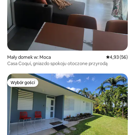
Mały domek w: Moca
Średnia ocena:
4,93 (56)
Casa Coquí, gniazdo spokoju otoczone przyrodą
Wybór gości
Wybór gości