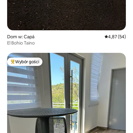
Dom w: Capá
Średnia ocena:
4,87 (54)
El Bohio Taino
Wybór gości
Najpopularniejsze z kategorii Wybór gości