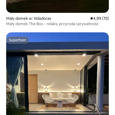
Mały domek w: Voladoras
Średnia ocena:
4,99 (70)
Mały domek The Box – relaks, przyroda i prywatność
Superhost
Superhost