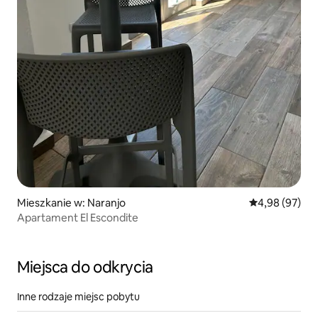
Mieszkanie w: Naranjo
Średnia ocena:
4,98 (97)
Apartament El Escondite
Miejsca do odkrycia
Inne rodzaje miejsc pobytu