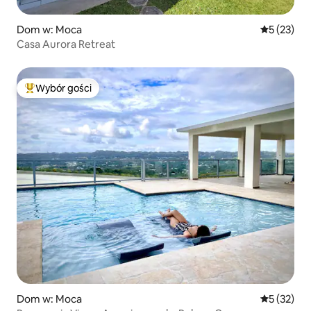
Dom w: Moca
Średnia oce
5 (23)
Casa Aurora Retreat
Wybór gości
Najpopularniejsze z kategorii Wybór gości
Dom w: Moca
Średnia oce
5 (32)