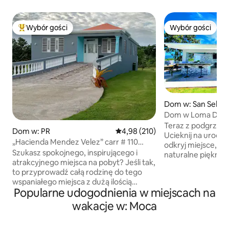
Wybór gości
Wybór gości
Najpopularniejsze z kategorii Wybór gości
Wybór gości
Dom w: San Sebas
Dom w Loma Del S
Teraz z podgrze
Dom w: PR
Średnia ocena: 4,98 na 5, liczba 
4,98 (210)
Ucieknij na uroczą
„Hacienda Mendez Velez” carr # 110
odkryj miejsce, w 
Aguadilla, PR
Szukasz spokojnego, inspirującego i
naturalne piękno d
atrakcyjnego miejsca na pobyt? Jeśli tak,
Ten przytulny wyj
to przyprowadź całą rodzinę do tego
zapierające dech w
wspaniałego miejsca z dużą ilością
złote zachody słoń
Popularne udogodnienia w miejscach na
miejsca na zabawę. Możemy pomieścić
niebo. Zrelaksuj 
maksymalnie 6 osób. Każda dodatkowa
sypialniach, któr
wakacje w: Moca
osoba kosztuje 25,00 USD. Dom jest
dziesięciu gości. 
nowoczesną rezydencją koncepcyjną
basenem i uroczą a