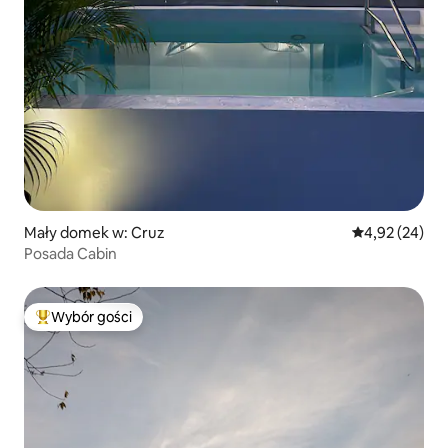
Mały domek w: Cruz
Średnia ocena:
4,92 (24)
Posada Cabin
Wybór gości
Najpopularniejsze z kategorii Wybór gości