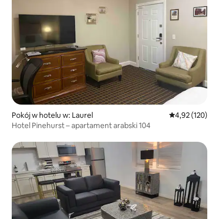
Pokój w hotelu w: Laurel
Średnia ocena: 
4,92 (120)
Hotel Pinehurst – apartament arabski 104