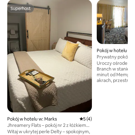
Superhost
Superhost
Pokój w hotelu w: 
Prywatny pokój ho
Uroczy ośrodek w
Branch w stanie Mis
minut od Memphis
akrach, przestron
bezpłatnym WiFi i
Zrelaksuj się przy 
w Tree Top Grille.
Absolutnie nie wo
zwierzętami. Idealne na wypady lub w
interesach. Zareze
Pokój w hotelu w: Marks
Średnia ocena: 5 na 5, liczb
5 (4)
pytania. Udogodnienia: • Odkryty basen
Jhreamery Flats – pokój nr 2 z łóżkiem
i centrum fitness •
typu King (nowoczesny/zabytkowy)
Witaj w ukrytej perle Delty – spokojnym,
miejscu • Bezpłatne 