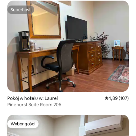
Superhost
Superhost
Pokój w hotelu w: Laurel
Średnia ocena: 
4,89 (107)
Pinehurst Suite Room 206
Wybór gości
Wybór gości