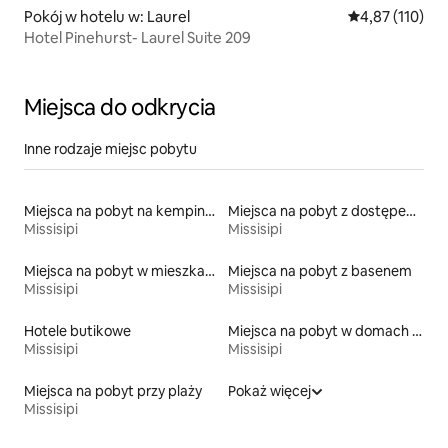
Pokój w hotelu w: Laurel
Średnia ocena: 
4,87 (110)
Hotel Pinehurst- Laurel Suite 209
Miejsca do odkrycia
Inne rodzaje miejsc pobytu
Miejsca na pobyt na kempingach
Miejsca na pobyt z dostępem do jeziora
Missisipi
Missisipi
Miejsca na pobyt w mieszkaniach typu condo
Miejsca na pobyt z basenem
Missisipi
Missisipi
Hotele butikowe
Miejsca na pobyt w domach przy plaży
Missisipi
Missisipi
Miejsca na pobyt przy plaży
Pokaż więcej
Missisipi