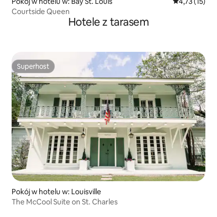
Pokój w hotelu w: Bay St. Louis
Średnia ocena:
4,73 (15)
Courtside Queen
Hotele z tarasem
Superhost
Superhost
Pokój w hotelu w: Louisville
The McCool Suite on St. Charles