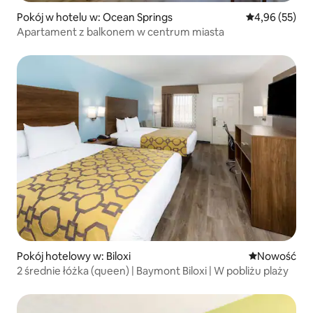
Pokój w hotelu w: Ocean Springs
Średnia ocena:
4,96 (55)
Apartament z balkonem w centrum miasta
Pokój hotelowy w: Biloxi
Nowe miejsc
Nowość
2 średnie łóżka (queen) | Baymont Biloxi | W pobliżu plaży