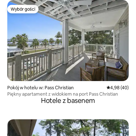
Wybór gości
Wybór gości
Pokój w hotelu w: Pass Christian
Średnia ocena:
4,98 (40)
Piękny apartament z widokiem na port Pass Christian
Hotele z basenem