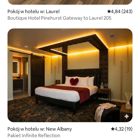
Pokój w hotelu w: Laurel
Średnia ocena: 
4,84 (243)
Boutique Hotel Pinehurst Gateway to Laurel 205
Pokój w hotelu w: New Albany
Średnia ocena:
4,32 (19)
Pakiet Infinite Reflection