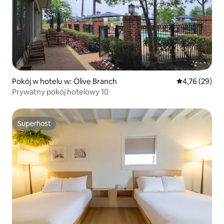
Pokój w hotelu w: Olive Branch
Średnia ocena:
4,76 (29)
Prywatny pokój hotelowy 10
Superhost
Superhost