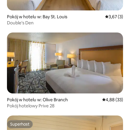
Pokój w hotelu w: Bay St. Louis
Średnia ocena
3,67 (3)
Double's Den
Pokój w hotelu w: Olive Branch
Średnia ocena:
4,88 (33)
Pokój hotelowy Prive 28
Superhost
Superhost