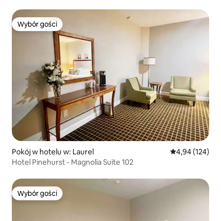
Wybór gości
Wybór gości
Pokój w hotelu w: Laurel
Średnia ocena: 
4,94 (124)
Hotel Pinehurst - Magnolia Suite 102
Wybór gości
Wybór gości