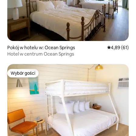
Pokój w hotelu w: Ocean Springs
Średnia ocena:
4,89 (61)
Hotel w centrum Ocean Springs
Wybór gości
Wybór gości