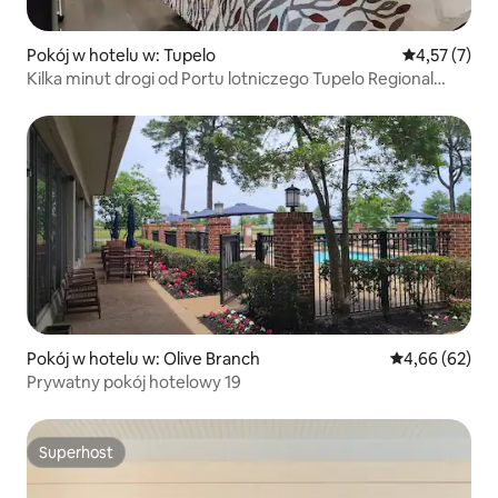
Pokój w hotelu w: Tupelo
Średnia ocena
4,57 (7)
Kilka minut drogi od Portu lotniczego Tupelo Regional
Airport | Bezpłatny parking
Pokój w hotelu w: Olive Branch
Średnia ocena:
4,66 (62)
Prywatny pokój hotelowy 19
Superhost
Superhost