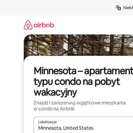
Przejdź
Niek
do
treści
Minnesota – apartamen
typu condo na pobyt
wakacyjny
Znajdź i zarezerwuj wyjątkowe mieszkania
w condo na Airbnb
Lokalizacja
Gdy wyniki będą dostępne, możesz poruszać się p