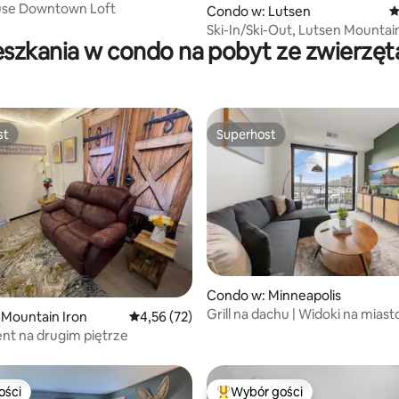
use Downtown Loft
 liczba recenzji: 304
Condo w: Lutsen
Ś
Ski-In/Ski-Out, Lutsen Mountain
eszkania w condo na pobyt ze zwierzęt
osób!
st
Superhost
st
Superhost
Condo w: Minneapolis
Grill na dachu | Widoki na miasto
, liczba recenzji: 186
Mountain Iron
Średnia ocena: 4,56 na 5, liczba recenzji: 72
4,56 (72)
Spacery nad jeziorami
nt na drugim piętrze
ości
Wybór gości