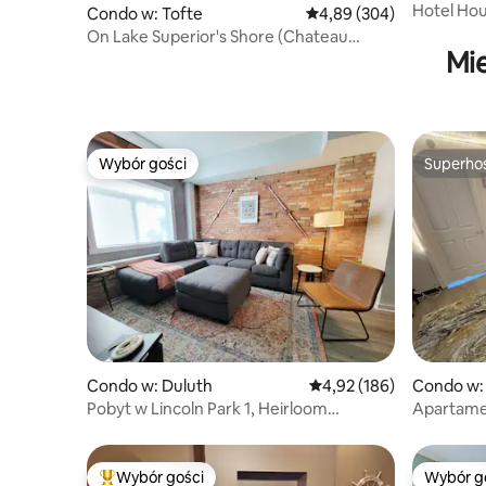
Hotel Ho
Condo w: Tofte
Średnia ocena: 4,89 na 5,
4,89 (304)
On Lake Superior's Shore (Chateau
Mi
LeVeaux Unit 6)
Wybór gości
Superho
Wybór gości
Superho
Condo w: Duluth
Średnia ocena: 4,92 na 5
4,92 (186)
Condo w: 
Pobyt w Lincoln Park 1, Heirloom
Apartame
Vacations
Wybór gości
Wybór g