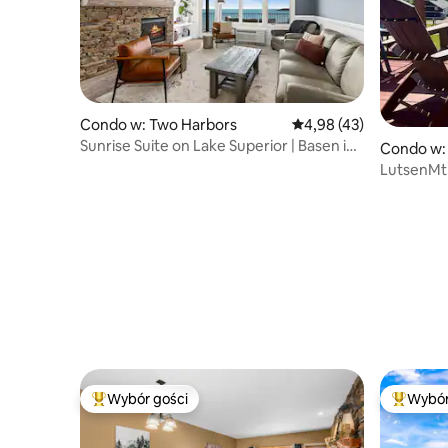
Condo w: Two Harbors
Średnia ocena: 4,98 na 
4,98 (43)
Sunrise Suite on Lake Superior | Basen i
Condo w:
wanna z hydromasażem
LutsenMt 
wanna z 
dostęp do
Wybór gości
Wybór
Najpopularniejsze z kategorii Wybór gości
Najpopul