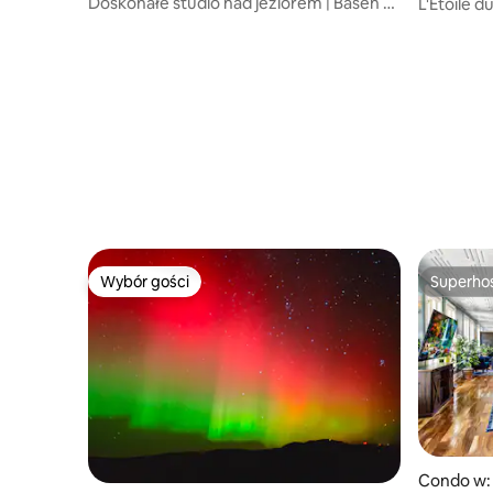
Doskonałe studio nad jeziorem | Basen •
L'Etoile d
Jacuzzi • Sauna
Park!
Wybór gości
Superho
Wybór gości
Superho
Condo w: