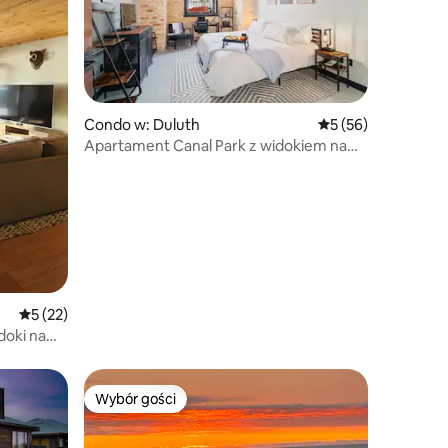
Condo w: Duluth
Średnia ocena: 5 na 
5 (56)
Apartament Canal Park z widokiem na
port | Basen, wanna z hydromasażem
Średnia ocena: 5 na 5, liczba recenzji: 22
5 (22)
doki na
Wybór gości
Wybór gości
Wybór gości