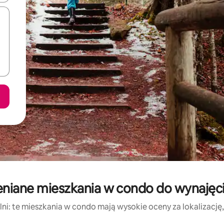
eniane mieszkania w condo do wynajęci
ni: te mieszkania w condo mają wysokie oceny za lokalizację, c