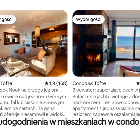
 gości
Wybór gości
arniejsze z kategorii Wybór gości
Wybór gości
, liczba recenzji: 572
 Tofte
Średnia ocena: 4,9 na 5, liczba recenzji: 468
4,9 (468)
Condo w: Tofte
Ś
ook Nook na brzegu jeziora
Bluewater: zapierające dech w 
widoki na jezioro
 o świcie nad jeziorem Górnym.
Połączenie jachtu vintage z d
zumu fal lub ciesz się zimowym
nad morzem. Ten nowo odnow
iem na nartach. Ta jasna
apartament z jedną sypialnią n
ń oferuje niesamowite widoki
jeziorem zapewnia oszałamiają
udogodnienia w mieszkaniach w condo
 się na oszałamiającej, skalistej
niezakłócony widok na jezioro
gowej linii. Spędź dzień, czytając
drzwi tarasowych o pełnej szer
ku lub wybierz się na pobliskie
Gotuj w nowej, wspaniałej kuchn
y spędzić dzień na nart, rakiet
następnie zjedz kolację z wido