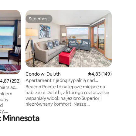
Condo w:
Superhost
Wybór
Superhost
Najpopu
The Fires
Fireside 
i przyjaz
obrzeżac
Harbors.
kwater na
5 mil od 
w pobliżu
Minnesoty
Condo w: Duluth
Średnia ocena: 4,83 na 5
4,83 (149)
(13 min),
Apartament z jedną sypialnią nad
rednia ocena: 4,87 na 5, liczba recenzji: 292
4,87 (292)
Gitchi-Gami Sta
jeziorem Górnym
Beacon Pointe to najlepsze miejsce na
tego, czy
piersiach
nabrzeże Duluth, z którego roztacza się
na rowerz
omkiem
wspaniały widok na jezioro Superior i
przy komi
iony
niezrównany komfort. Nasze
idealną 
ad
przestronne mieszkania wyposażone są
North Sh
cy,
w pełne kuchnie, przytulne kominki
: Minnesota
 z nowych
i balkony lub tarasy. Ciesz się
okości.
bezpośrednim dostępem do Lakewalk,
i, a
odkryj najważniejsze atrakcje Duluth lub
kiem