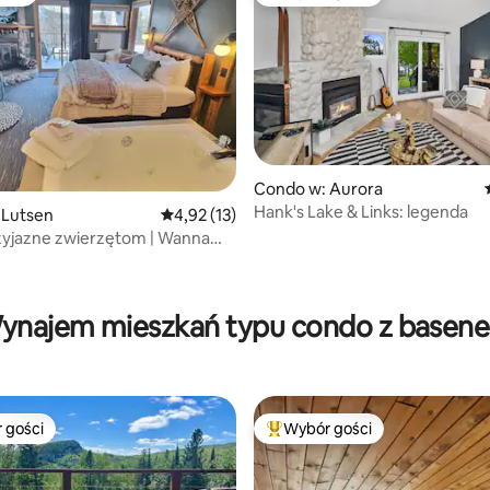
ości
Najpopularniejsze z kategorii 
Condo w: Aurora
Hank's Lake & Links: legenda
 Lutsen
Średnia ocena: 4,92 na 5, liczba recenzji: 13
4,92 (13)
zyjazne zwierzętom | Wanna
trumieniową w apartamencie |
, liczba recenzji: 104
 jazda na rowerze
ynajem mieszkań typu condo z basen
 gości
Wybór gości
arniejsze z kategorii Wybór gości
Najpopularniejsze z kategorii 