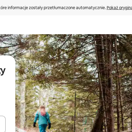
tóre informacje zostały przetłumaczone automatycznie. 
Pokaż orygina
ty
o nich za pomocą klawiszy strzałek w górę i w dół lub przeglądać j