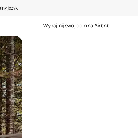
lny język
Wynajmij swój dom na Airbnb
e za pomocą gestów dotykowych lub przesuwania.