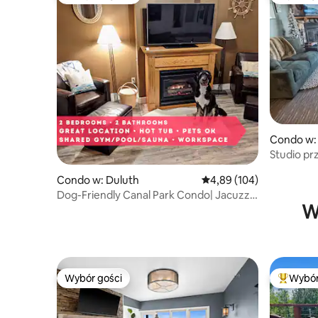
Najpopularniejsze z kategorii Wybór gości
Wybór g
Condo w:
Studio pr
z dyszą s
Condo w: Duluth
Średnia ocena: 4,89 na 5
4,89 (104)
Wędrówki,
Dog-Friendly Canal Park Condo| Jacuzzi|
W
Basen
Wybór gości
Wybór
Wybór gości
Najpopul