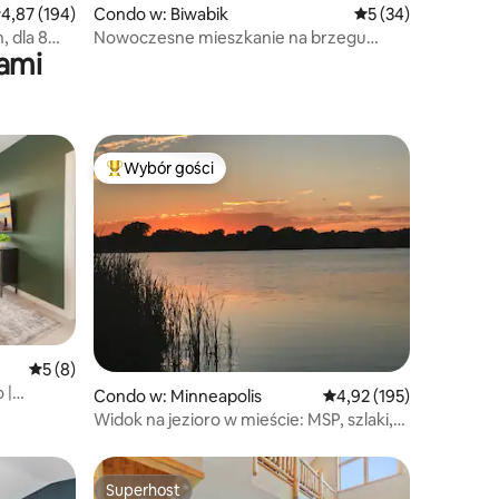
rednia ocena: 4,87 na 5, liczba recenzji: 194
4,87 (194)
Condo w: Biwabik
Średnia ocena: 5 na 
5 (34)
, dla 8
Nowoczesne mieszkanie na brzegu
ami
jeziora w Giants Ridge
Wybór gości
Najpopularniejsze z kategorii Wybór gości
Średnia ocena: 5 na 5, liczba recenzji: 8
5 (8)
 |
Condo w: Minneapolis
Średnia ocena: 4,92 na 5
4,92 (195)
Widok na jezioro w mieście: MSP, szlaki,
piękno!
Superhost