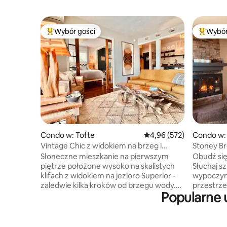
Wybór gości
Wybór
Najpopularniejsze z kategorii Wybór gości
Najpopul
Condo w: Tofte
Średnia ocena: 4,96 na 5
4,96 (572)
Condo w:
Vintage Chic z widokiem na brzeg i
Stoney Br
strumień
Superior
Słoneczne mieszkanie na pierwszym
Obudź się
piętrze położone wysoko na skalistych
Słuchaj s
klifach z widokiem na jezioro Superior -
wypoczynk
zaledwie kilka kroków od brzegu wody.
przestrze
Popularne 
Private end unit offers windows on 2
i znajduje
sides with stunning views and a stereo-
linii brze
like symphony of sounds of the lake &
przy ognis
adjacent creek. Starannie
szlaki, ab