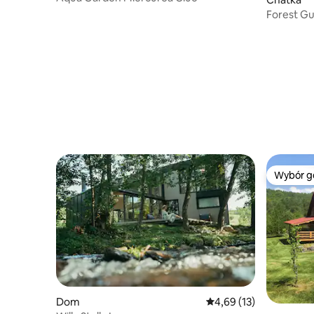
Forest G
Wybór g
Wybór g
Dom
Średnia ocena: 4,69 na 
4,69 (13)