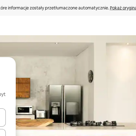
tóre informacje zostały przetłumaczone automatycznie. 
Pokaż orygina
byt
o nich za pomocą klawiszy strzałek w górę i w dół lub przeglądać j