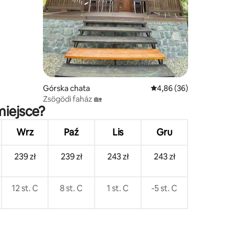
Górska chata
Średnia ocena: 4,86 na 
4,86 (36)
Zsögödi faház 🏡
miejsce?
Wrz
Paź
Lis
Gru
239 zł
239 zł
243 zł
243 zł
12 st. C
8 st. C
1 st. C
-5 st. C