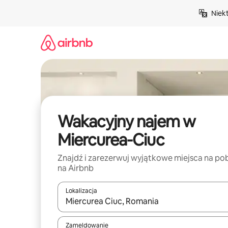
Przejdź
Niek
do
treści
Wakacyjny najem w
Miercurea-Ciuc
Znajdź i zarezerwuj wyjątkowe miejsca na po
na Airbnb
Lokalizacja
Gdy wyniki będą dostępne, możesz poruszać się p
Zameldowanie