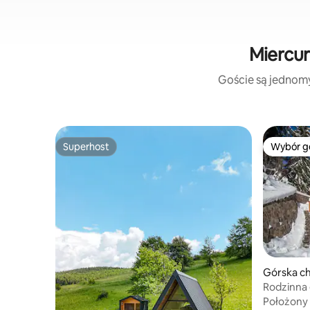
Miercur
Goście są jednomyś
Superhost
Wybór g
Superhost
Wybór g
Górska c
Rodzinna 
okolicy le
Położony 