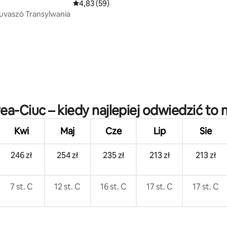
Średnia ocena: 4,83 na 5, liczba recenzji: 59
4,83 (59)
uvaszó Transylwania
ea-Ciuc – kiedy najlepiej odwiedzić to 
Kwi
Maj
Cze
Lip
Sie
246 zł
254 zł
235 zł
213 zł
213 zł
7 st. C
12 st. C
16 st. C
17 st. C
17 st. C