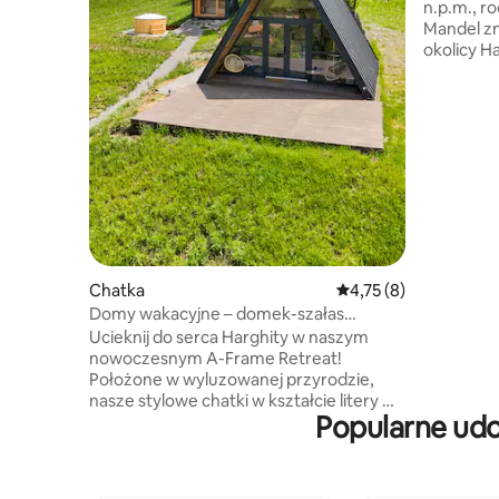
n.p.m., r
Mandel zna
okolicy Ha
rodzinę sk
gości, łąc
samochody
grilla. Zn
Mofetta,
narciarsk
metrów od
spożywcz
pierścieni
Chatka
Średnia ocena: 4,75 na
4,75 (8)
Domy wakacyjne – domek-szałas
w Harghita
Ucieknij do serca Harghity w naszym
nowoczesnym A-Frame Retreat!
Położone w wyluzowanej przyrodzie,
nasze stylowe chatki w kształcie litery A
Popularne udo
to idealne miejsce na wypoczynek dla 2-4
gości. Zbudowana w 2024 roku, każda
chatka posiada prywatną saunę i
tradycyjną drewnianą wannę z