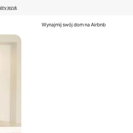
lny język
Wynajmij swój dom na Airbnb
e za pomocą gestów dotykowych lub przesuwania.