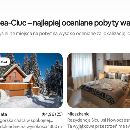
ea-Ciuc – najlepiej oceniane pobyty w
lni: te miejsca na pobyt są wysoko oceniane za lokalizację, cz
ości
ości
Mieszkanie
hata
Średnia ocena: 4,96 na 5, liczba recenzji: 25
4,96 (25)
Rezydencja Siculus! Nowoczesn
górska chata w spokojnej
egyszobás apartman!
śnej
Ta wyjątkowa przestrzeń ma sw
dokładnie na wysokości 1300 m