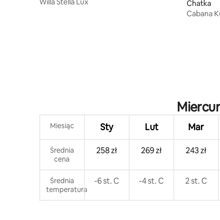
Willa Stella Lux
Chatka
Cabana K
Miercur
Miesiąc
Sty
Lut
Mar
258 zł
269 zł
243 zł
Średnia
cena
-6 st. C
-4 st. C
2 st. C
Średnia
temperatura