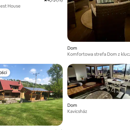
uest House
Dom
Komfortowa strefa Dom z klu
sypialnie/rodzinny/grill
ości
ości
Dom
Kavicsház
5, liczba recenzji: 13