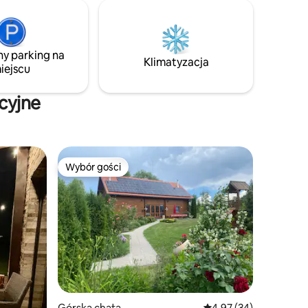
ny parking na
Klimatyzacja
iejscu
cyjne
Wybór gości
Wybór gości
Górska chata
Średnia ocena: 4,97 na 
4,97 (34)