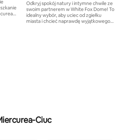
osoby.
glamping z jacuzzi
Odkryj spokój natury i intymne chwile ze
szkanie
swoim partnerem w White Fox Dome! To
ercurea
idealny wybór, aby uciec od zgiełku
ze.
miasta i chcieć naprawdę wyjątkowego
okój
doświadczenia. Bliskość przyrody, widok
ne
na rozgwieżdżone niebo z łóżka
wanną
i harmonia nowoczesnych udogodnień
osażona
gwarantują pełny relaks. Niezależnie od
pny
tego, czy jest to rocznica, urodziny czy
00 metrów
weekendowy romans, White Fox Dome
ów.
to idealne miejsce na niezapomniane
chwile we dwoje.
Miercurea-Ciuc