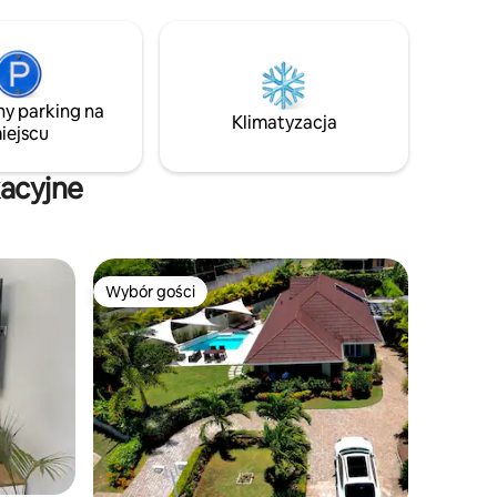
basen bez
 domu,
ze na
yjedź jako
ny parking na
Klimatyzacja
iejscu
acyjne
Wybór gości
Wybór gości