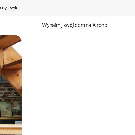
lny język
Wynajmij swój dom na Airbnb
e za pomocą gestów dotykowych lub przesuwania.