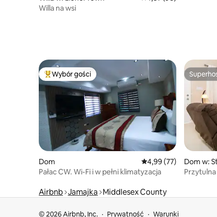
Willa na wsi
Wybór gości
Superho
Najpopularniejsze z kategorii Wybór gości
Superho
Dom
Średnia ocena: 4,99 na 
4,99 (77)
Dom w: St
Pałac CW. Wi-Fi i w pełni klimatyzacja
Przytulna
i wspóln
Airbnb
Jamajka
Middlesex County
© 2026 Airbnb, Inc.
Prywatność
Warunki