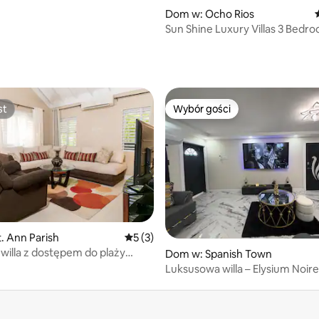
Dom w: Ocho Rios
Sun Shine Luxury Villas 3 Bed
Rios
st
Wybór gości
st
Wybór gości
5, liczba recenzji: 77
. Ann Parish
Średnia ocena: 5 na 5, liczba recenzji: 3
5 (3)
 willa z dostępem do plaży
Dom w: Spanish Town
ym basenem
Luksusowa willa – Elysium Noir
3