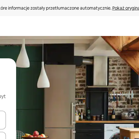
tóre informacje zostały przetłumaczone automatycznie. 
Pokaż orygina
byt
o nich za pomocą klawiszy strzałek w górę i w dół lub przeglądać j