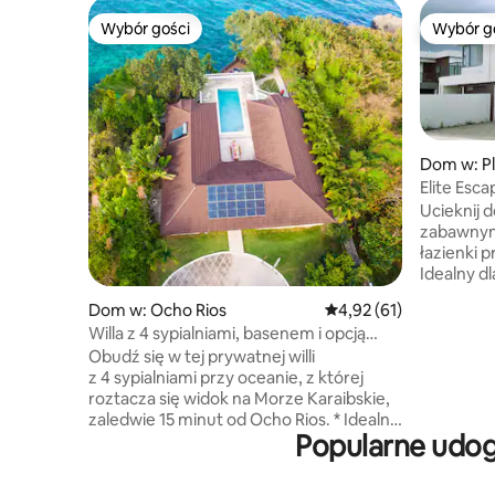
Wybór gości
Wybór g
Wybór gości
Wybór g
Dom w: Pl
Elite Esca
Ocho Rios
Ucieknij 
zabawnym 
łazienki p
Idealny d
łączy w s
Dom w: Ocho Rios
Średnia ocena: 4,92 na 
4,92 (61)
tropikalny
Willa z 4 sypialniami, basenem i opcją
przestro
szefa kuchni przy oceanie w pobliżu
Obudź się w tej prywatnej willi
łóżkami i
Ocho Rios
z 4 sypialniami przy oceanie, z której
mieszkaln
roztacza się widok na Morze Karaibskie,
wspomnie
zaledwie 15 minut od Ocho Rios. * Idealny
Karaibski
Popularne udog
dla rodzin i grup. Oferuje sypialnie
Ciebie rel
z łazienkami, prywatny basen oraz
tego, czy
przytulne przestrzenie na świeżym
lokalne at