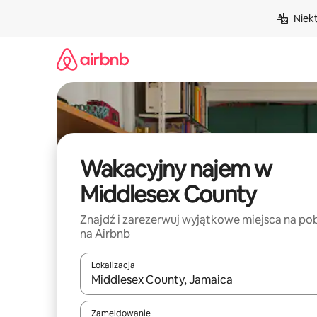
Przejdź
Niek
do
treści
Wakacyjny najem w
Middlesex County
Znajdź i zarezerwuj wyjątkowe miejsca na po
na Airbnb
Lokalizacja
Gdy wyniki będą dostępne, możesz poruszać się p
Zameldowanie