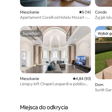
Mieszkanie
Średnia ocena: 5 na 
5 (14)
Condo
Apartament Corelli od Hotelu Mozart –
Żyj jak lo
Schody Hiszpańskie
centrum
Superhost
Wybór g
Superhost
Wybór g
Mieszkanie
Średnia ocena: 4,84 na 
4,84 (93)
Lśniący loft Chapel Leopardi w pobliżu
Dom
Koloseum
Sunlit Gar
30 min d
Miejsca do odkrycia