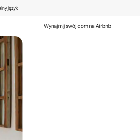
lny język
Wynajmij swój dom na Airbnb
e za pomocą gestów dotykowych lub przesuwania.