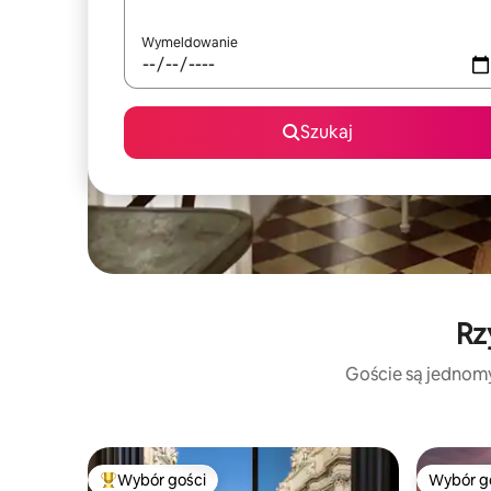
Wymeldowanie
Szukaj
Rz
Goście są jednomyś
Wybór gości
Wybór g
Najpopularniejsze z kategorii Wybór gości
Wybór g