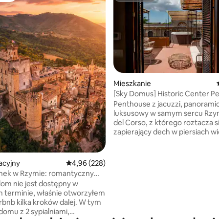
, liczba recenzji: 143
Mieszkanie
[Sky Domus] Historic Center P
z jacuzzi
Penthouse z jacuzzi, panoramic
luksusowy w samym sercu Rzym
del Corso, z którego roztacza s
zapierający dech w piersiach w
Piazza Venezia i Piazza del Popo
Niecałe 5 minut spacerem od
najważniejszych zabytków, taki
cyjny
Średnia ocena: 4,96 na 5, liczba recenzji: 228
4,96 (228)
PIAZZA DI SPAGNA i LUDZIE,
ek w Rzymie: romantyczny
FONTANNA DI TREVI i inne !
ypialniami w murach zamku
 dom nie jest dostępny w
NOWOCZESNE meble oferują
 terminie, właśnie otworzyłem
wyrafinowane i prestiżowe śro
bnb kilka kroków dalej. W tym
dużą przestrzenią na zewnątrz,
omu z 2 sypialniami,
do cieszenia się pięknem wiec