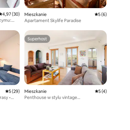
Średnia ocena: 4,97 na 5, liczba recenzji: 30
4,97 (30)
Mieszkanie
Średnia ocena: 5 n
5 (6)
Rzymu:
Apartament Skylife Paradise
Superhost
Wybór gości
Superhost
Średnia ocena: 5 na 5, liczba recenzji: 29
5 (29)
Mieszkanie
Średnia ocena: 5 n
5 (4)
rasy •
Penthouse w stylu vintage
z panoramicznym widokiem na Bazylikę
św. Piotra