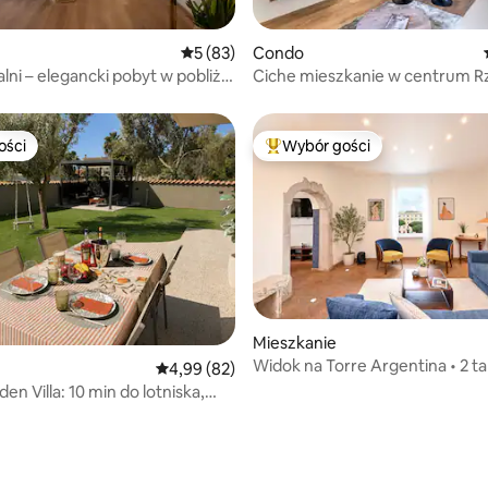
5, liczba recenzji: 14
Średnia ocena: 5 na 5, liczba recenzji: 83
5 (83)
Condo
kalni – elegancki pobyt w pobliżu
Ciche mieszkanie w centrum 
rzadkie udogodnienia
ości
Wybór gości
ości
Najpopularniejsze z kategorii 
5, liczba recenzji: 93
Mieszkanie
Widok na Torre Argentina • 2 ta
Średnia ocena: 4,99 na 5, liczba recenzji: 82
4,99 (82)
Winda
den Villa: 10 min do lotniska,
o Rzymu