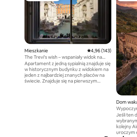
Mieszkanie
Średnia ocena: 4,96 na 5
4,96 (143)
The Trevi's wish – wspaniały widok na
fontannę di Trevi
Apartament z jedną sypialnią znajduje się
w historycznym budynku z widokiem na
jeden z najbardziej znanych placów na
świecie. Znajduje się na pierwszym
piętrze i oferuje nowoczesne
udogodnienia oraz wspaniałe patio,
idealne na kolacje na świeżym powietrzu.
Dom waka
Idealny dla par lub małych rodzin,
Wypoczyn
apartament wyposażony jest
dom z 2 s
Jeśli ten
w najwyższej klasy system klimatyzacji
wybranym
we wszystkich pokojach,
kolejny Air
bezprzewodowy system dźwiękowy
uroczym d
w wielu pomieszczeniach, łaźnię parową