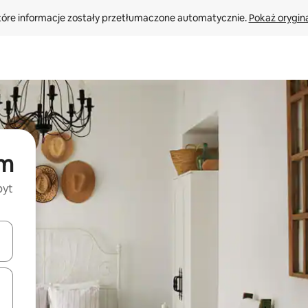
tóre informacje zostały przetłumaczone automatycznie. 
Pokaż orygina
ym
byt
o nich za pomocą klawiszy strzałek w górę i w dół lub przeglądać j