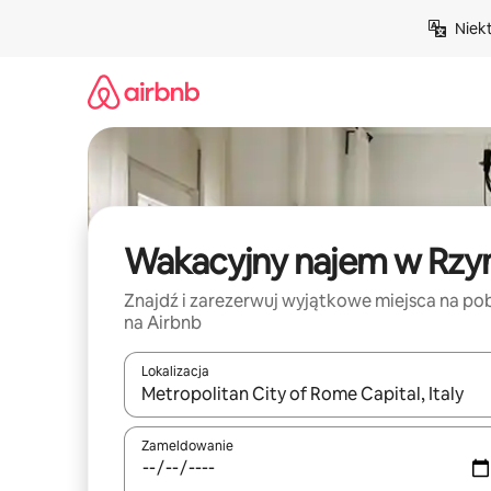
Przejdź
Niek
do
treści
Wakacyjny najem w Rz
Znajdź i zarezerwuj wyjątkowe miejsca na po
na Airbnb
Lokalizacja
Gdy wyniki będą dostępne, możesz poruszać się p
Zameldowanie