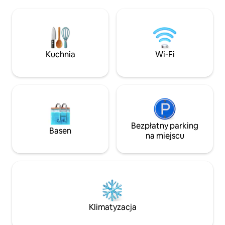
spacerem do trzec
YMR pozwala gościom na przyjazd z
otaczają 900 stó
jednym zwierzęciem bez wstępnej
sypialni, a w salon
akceptacji (nadal obowiązuje opłata za
telewizory, kuchni
zwierzę w wysokości 100 USD). Aby
wyposażona. Ogr
zabrać więcej niż jedno zwierzę,
zacienione teren
Kuchnia
Wi-Fi
wymagana jest wstępna zgoda i
powietrzu do grill
dodatkowe opłaty. Jedna zewnętrzna
zachodów słońca. 
kamera monitorująca przy drzwiach
wygodne łóżko dla
kuchennych.
Bezpłatny parking
Basen
na miejscu
Klimatyzacja