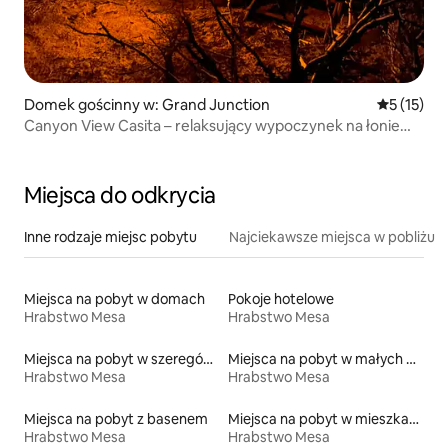
Domek gościnny w: Grand Junction
Średnia oce
5 (15)
Canyon View Casita – relaksujący wypoczynek na łonie
natury
Miejsca do odkrycia
Inne rodzaje miejsc pobytu
Najciekawsze miejsca w pobliżu
Miejsca na pobyt w domach
Pokoje hotelowe
Hrabstwo Mesa
Hrabstwo Mesa
Miejsca na pobyt w szeregówkach
Miejsca na pobyt w małych domkach
Hrabstwo Mesa
Hrabstwo Mesa
Miejsca na pobyt z basenem
Miejsca na pobyt w mieszkaniach typu condo
Hrabstwo Mesa
Hrabstwo Mesa