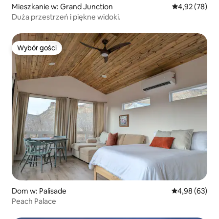
Mieszkanie w: Grand Junction
Średnia ocena:
4,92 (78)
Duża przestrzeń i piękne widoki.
Wybór gości
Wybór gości
Dom w: Palisade
Średnia ocena:
4,98 (63)
Peach Palace