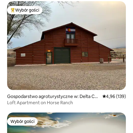
Wybór gości
Najpopularniejsze z kategorii Wybór gości
Gospodarstwo agroturystyczne w: Delta Cou
Średnia ocena: 
4,96 (139)
nty
Loft Apartment on Horse Ranch
Wybór gości
Wybór gości