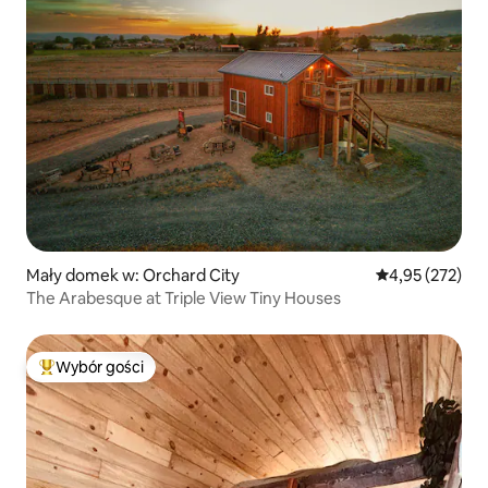
Mały domek w: Orchard City
Średnia ocena: 
4,95 (272)
The Arabesque at Triple View Tiny Houses
Wybór gości
Najpopularniejsze z kategorii Wybór gości