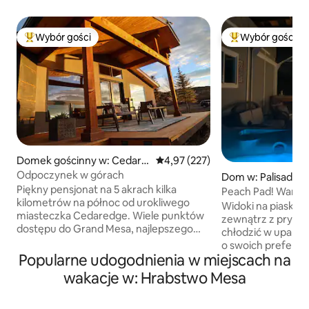
Wybór gości
Wybór gości
Najpopularniejsze z kategorii Wybór gości
Najpopularniejsze
Domek gościnny w: Cedare
Średnia ocena: 4,97 na 5, liczba 
4,97 (227)
dge
Odpoczynek w górach
Dom w: Palisade
Piękny pensjonat na 5 akrach kilka
Peach Pad! Wanna 
kilometrów na północ od urokliwego
wodą 2 sypialnie 2 
Widoki na piaskow
miasteczka Cedaredge. Wiele punktów
zewnątrz z prywa
dostępu do Grand Mesa, najlepszego
chłodzić w upalne 
placu zabaw na świeżym powietrzu do
o swoich preferenc
jazdy na skuterach śnieżnych,
Popularne udogodnienia w miejscach na
z łazienkami znajd
wędrówek, jazdy na motocyklu, quadów,
stronach domu, c
wakacje w: Hrabstwo Mesa
UTV, wędkowania i polowania!
prywatność. 7–10
Dodatkowy parking dla motocykli,
do centrum miasta
quadów, UTV lub skuterów śnieżnych!