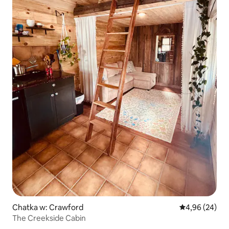
Chatka w: Crawford
Średnia ocena:
4,96 (24)
The Creekside Cabin