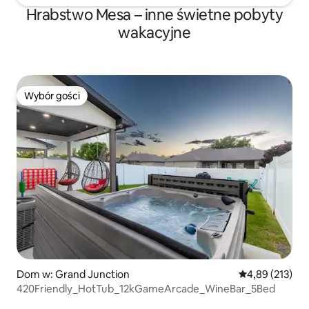
Hrabstwo Mesa – inne świetne pobyty
wakacyjne
Wybór gości
Wybór gości
Dom w: Grand Junction
Średnia ocena: 
4,89 (213)
420Friendly_HotTub_12kGameArcade_WineBar_5Bed