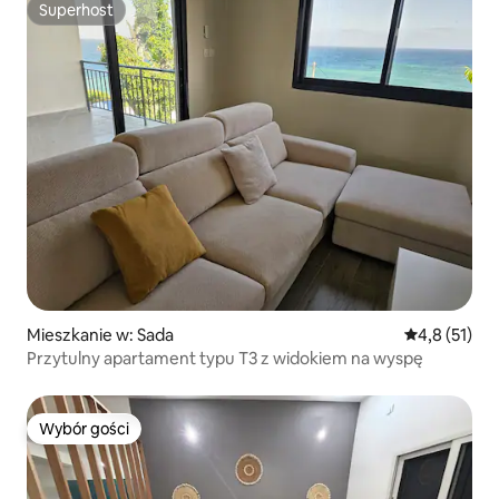
Superhost
Superhost
Mieszkanie w: Sada
Średnia ocena
4,8 (51)
Przytulny apartament typu T3 z widokiem na wyspę
Wybór gości
Wybór gości