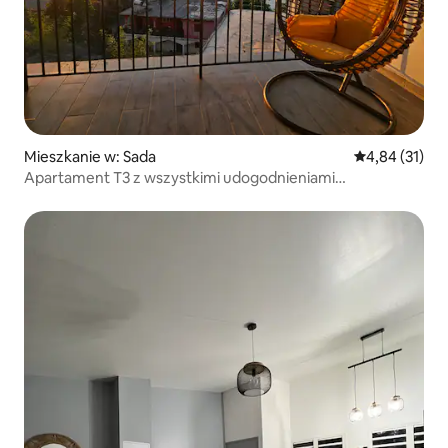
Mieszkanie w: Sada
Średnia ocena:
4,84 (31)
Apartament T3 z wszystkimi udogodnieniami
i panoramicznym widokiem