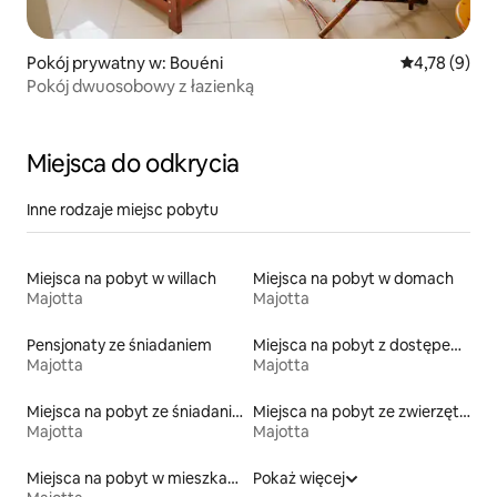
Pokój prywatny w: Bouéni
Średnia ocena
4,78 (9)
Pokój dwuosobowy z łazienką
Miejsca do odkrycia
Inne rodzaje miejsc pobytu
Miejsca na pobyt w willach
Miejsca na pobyt w domach
Majotta
Majotta
Pensjonaty ze śniadaniem
Miejsca na pobyt z dostępem do plaży
Majotta
Majotta
Miejsca na pobyt ze śniadaniem
Miejsca na pobyt ze zwierzętami
Majotta
Majotta
Miejsca na pobyt w mieszkaniach typu condo
Pokaż więcej