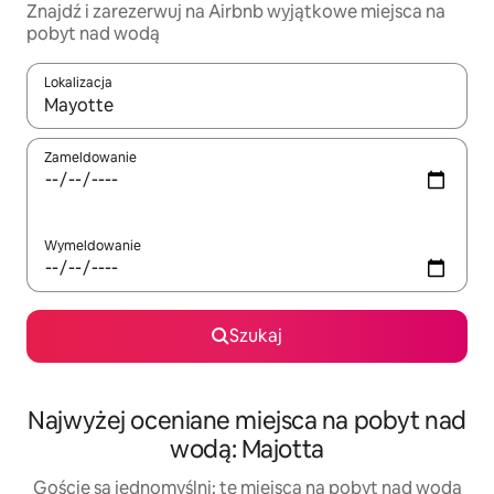
Znajdź i zarezerwuj na Airbnb wyjątkowe miejsca na
pobyt nad wodą
Lokalizacja
Gdy wyniki będą dostępne, możesz poruszać się po nich za pom
Zameldowanie
Wymeldowanie
Szukaj
Najwyżej oceniane miejsca na pobyt nad
wodą: Majotta
Goście są jednomyślni: te miejsca na pobyt nad wodą