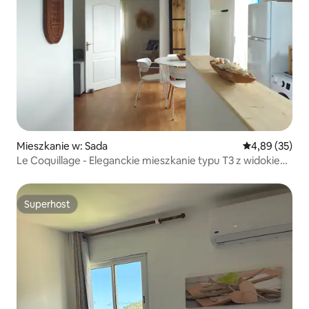
Mieszkanie w: Sada
Średnia ocena:
4,89 (35)
Le Coquillage - Eleganckie mieszkanie typu T3 z widokiem
na morze
Superhost
Superhost