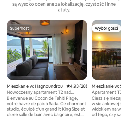
są wysoko oceniane za lokalizację, czystość i inne
atuty.
Superhost
Wybór gości
Superhost
Wybór gości
Mieszkanie w: Hagnoundrou
Średnia ocena: 4,93 na 5, liczba
4,93 (28)
Mieszkanie w: Sad
Nowoczesny apartament T2 nad
Apartament T3 z 
morzem
udogodnieniami i
Bienvenue au Cocon de Tahiti Plage,
Ciesz się niezap
widokiem
votre havre de paix à Sada. Ce charmant
w sielankowej sce
studio, équipé d'un grand lit King Size et
widokiem na wysep
d'une salle de bain avec baignoire, est
od tego, czy szu
idéal pour une escapade placée sous le
wypoczynku, rod
signe de la détente. Entièrement équipé
czy przygody ze 