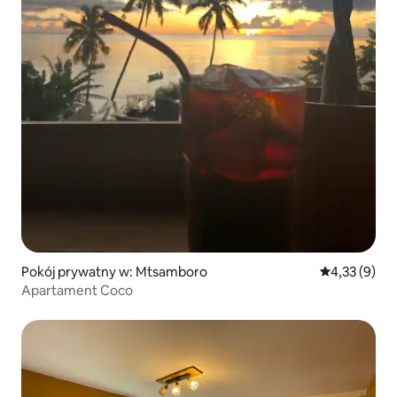
Pokój prywatny w: Mtsamboro
Średnia ocena
4,33 (9)
Apartament Coco