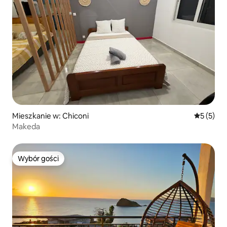
Mieszkanie w: Chiconi
Średnia oc
5 (5)
Makeda
Wybór gości
Wybór gości