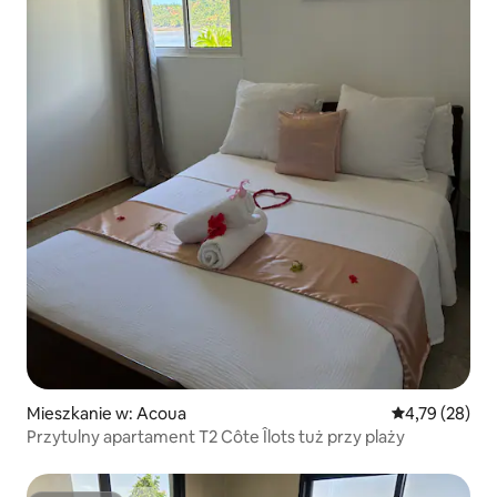
Mieszkanie w: Acoua
Średnia ocena:
4,79 (28)
Przytulny apartament T2 Côte Îlots tuż przy plaży