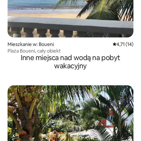
Mieszkanie w: Boueni
Średnia ocena:
4,71 (14)
Plaża Boueni, cały obiekt
Inne miejsca nad wodą na pobyt
wakacyjny