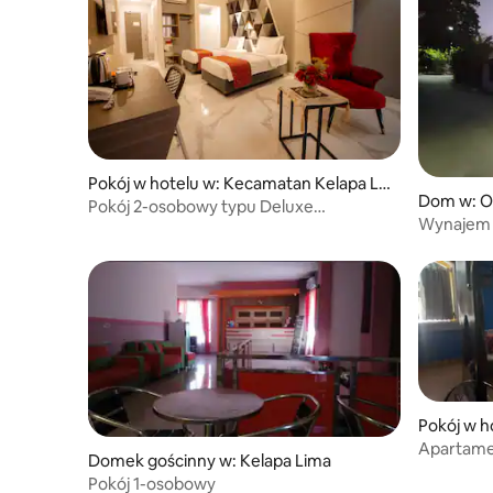
Pokój w hotelu w: Kecamatan Kelapa Li
Dom w: 
ma
Pokój 2-osobowy typu Deluxe
Wynajem
z widoknem na miasto i śniadaniem
Pokój w h
Apartame
Domek gościnny w: Kelapa Lima
Pokój 1-osobowy