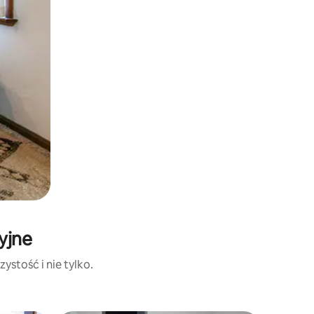
yjne
ystość i nie tylko.