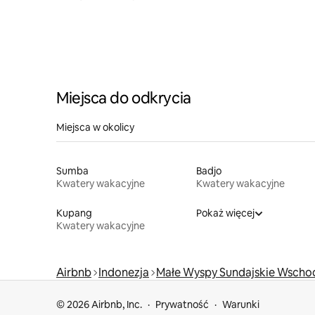
Miejsca do odkrycia
Miejsca w okolicy
Sumba
Badjo
Kwatery wakacyjne
Kwatery wakacyjne
Kupang
Pokaż więcej
Kwatery wakacyjne
Airbnb
Indonezja
Małe Wyspy Sundajskie Wscho
© 2026 Airbnb, Inc.
Prywatność
Warunki