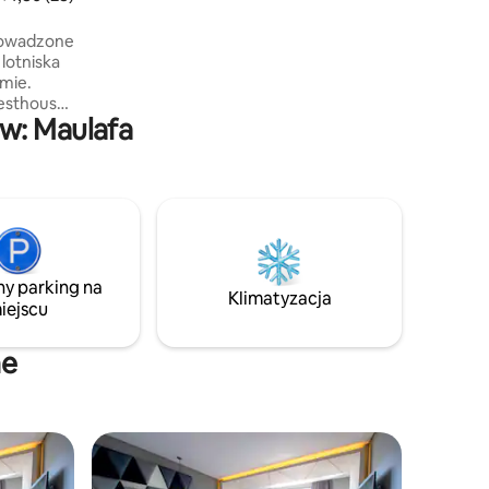
rowadzone
 lotniska
esthouse
w: Maulafa
 Oesapa
cja:
ndonezja.
ny parking na
Klimatyzacja
iejscu
ne