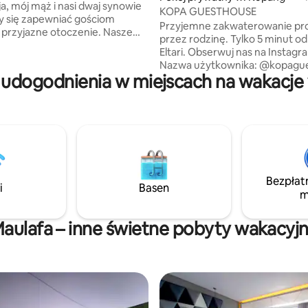
ja, mój mąż i nasi dwaj synowie
KOPA GUESTHOUSE
my się zapewniać gościom
Przyjemne zakwaterowanie p
rzyjazne otoczenie. Nasze
przez rodzinę. Tylko 5 minut od
najduje się tuż przy głównej
Eltari. Obserwuj nas na Instagramie.
zięki czemu łatwo jest do nas
Nazwa użytkownika: @kopagu
 Nie musisz daleko szukać
 udogodnienia w miejscach na wakacje 
Adres: Jl. Bumi 1 gang 3, Liliba,
h rzeczy: 5 minut
Selatan, Kupang 85228 Lokaliza
 z łatwością dotrzesz do
Kupang, East Nusa Tenggara, I
 restauracji, sklepów
tów. Do dyspozycji gości jest
ysznic. Transfery lotniskowe
dem) i wynajem motocykli są
w niskich cenach.
Bezpłat
i
Basen
m
aulafa – inne świetne pobyty wakacyj