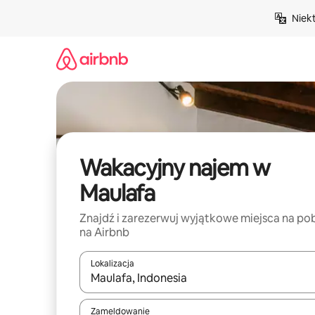
Przejdź
Niek
do
treści
Wakacyjny najem w
Maulafa
Znajdź i zarezerwuj wyjątkowe miejsca na po
na Airbnb
Lokalizacja
Gdy wyniki będą dostępne, możesz poruszać się p
Zameldowanie