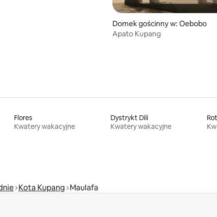
Domek gościnny w: Oebobo
Apato Kupang
Flores
Dystrykt Dili
Ro
Kwatery wakacyjne
Kwatery wakacyjne
Kw
dnie
Kota Kupang
Maulafa