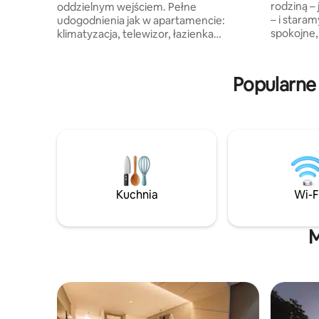
rodziną – 
oddzielnym wejściem. Pełne
– i stara
udogodnienia jak w apartamencie:
spokojne, p
klimatyzacja, telewizor, łazienka
miejsce z
wewnętrzna oraz prywatna kuchnia z
drodze, d
kuchenką i dozownikiem. Przestronne
dojechać.
pokoje i łóżka. Bardzo strategiczne
Popularne
podstawowyc
położenie dla tranzytu: tylko ±10 minut
spacerem:
od lotniska El Tari i ±20 minut od portu
lokalnych
Tenau. Oferujemy opcje śniadaniowe i
i bankoma
transport. Ponieważ jest to firma
gorący pr
rodzinna, prosimy o zgłaszanie życzeń
(samocho
najpóźniej dzień wcześniej. Usługa ta
dostępne 
zostanie przez nas potwierdzona
ponownie w zależności od dostępności w
Kuchnia
Wi-F
naszym harmonogramie.
M