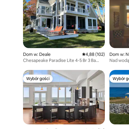
Dom w: Deale
Średnia ocena: 4,88 na 5
4,88 (102)
Dom w: N
Chesapeake Paradise Lite 4-5 Br 3 Ba
Nad wodą,
Vacation Home
Kominki 
Wybór gości
Wybór g
Wybór gości
Wybór g