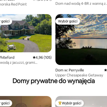
, liczba recenzji: 100
Dom nad wodą 4-BR z wanną z
morska Red Point
hydromasażem i stacją ładowa
 gości
Wybór gości
arniejsze z kategorii Wybór gości
Wybór gości
hiteford
Średnia ocena: 4,96 na 5, liczba recenzji: 105
4,96 (105)
wodą z jacuzzi, grami
, liczba recenzji: 193
i
Dom w: Perryville
Ś
Upper Chesapeake Getaway
Domy prywatne do wynajęcia
 gości
Wybór gości
arniejsze z kategorii Wybór gości
Najpopularniejsze z kategorii 