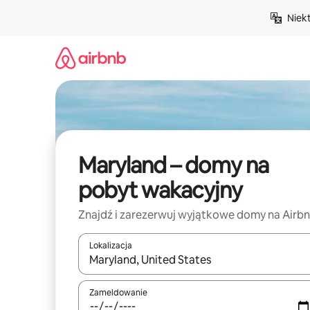
Przejdź
Niek
do
treści
Maryland – domy na
pobyt wakacyjny
Znajdź i zarezerwuj wyjątkowe domy na Airb
Lokalizacja
Gdy wyniki będą dostępne, możesz poruszać się p
Zameldowanie