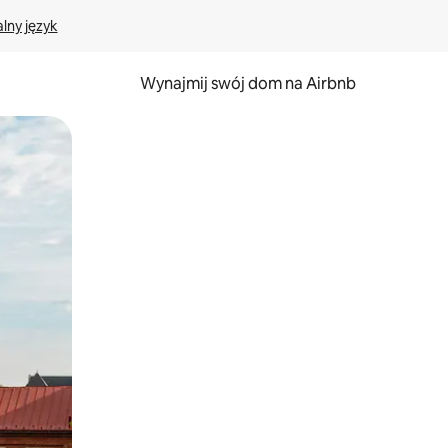
lny język
Wynajmij swój dom na Airbnb
e za pomocą gestów dotykowych lub przesuwania.