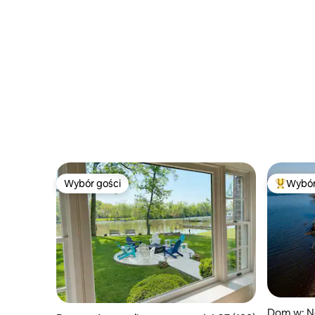
Wybór gości
Wybór
Wybór gości
Najpopul
Dom w: N