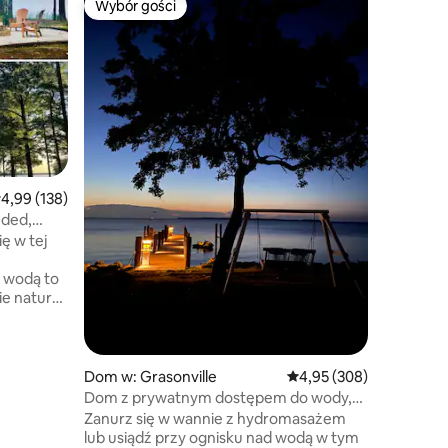
Wybór gości
Wybór
Wybór gości
Wybór gości
Najpopu
The Croo
Escape
Natychmi
stylowym
domu, zal
Pod bald
pięknie 
tarasami 
dobrze w
organiczn
dzięki 2 
rednia ocena: 4,99 na 5, liczba recenzji: 138
4,99 (138)
kąp się w
uded,
z turecki
ię w tej
przyrody
usiądź pr
 wodą to
ciepło, 
ie natury.
w The Cr
p od
 położony
Dom w: Grasonville
Średnia ocena: 4,95 na 5
4,95 (308)
nych
Dom z prywatnym dostępem do wody,
apeake.
jacuzzi, przystani i kajaków
Zanurz się w wannie z hydromasażem
nną z
lub usiądź przy ognisku nad wodą w tym