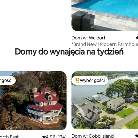
Dom w: Waldorf
Ś
*Brand New | Modern Farmhous
Domy do wynajęcia na tydzień
BR | Near DC
 gości
Wybór gości
arniejsze z kategorii Wybór gości
Najpopularniejsze z kategorii 
Dom w: Cobb Island
Ś
orth East
Średnia ocena: 4,96 na 5, liczba recenzji: 134
4,96 (134)