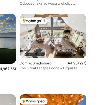
Odpoczynek nad wodą w okolicy
nia
Annapolis
Wybór gości
Najpopularniejsze z kategorii Wybór gości
Dom w: Smithsburg
Średnia ocena: 4,96 na 5
4,96 (227)
The Great Escape Lodge ~ Exquisite
rednia ocena: 4,96 na 5, liczba recenzji: 166
4,96 (166)
Mountain Views
Wybór gości
Wybór gości
Najpopularniejsze z kategorii Wybór gości