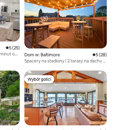
Średnia ocena: 5 na 5, liczba recenzji: 25
5 (25)
 minut od
Dom w: Baltimore
Średnia ocena: 5 na 
5 (28)
Spacery na stadiony | 2 tarasy na dachu |
Parking
Wybór gości
Wybór gości
Wybór gości