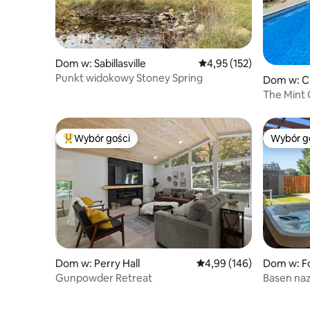
Dom w: Sabillasville
Średnia ocena: 4,95 na 5
4,95 (152)
Punkt widokowy Stoney Spring
Dom w: C
The Mint 
Wybór gości
Wybór g
Najpopularniejsze z kategorii Wybór gości
Wybór g
Dom w: Perry Hall
Średnia ocena: 4,99 na 5
4,99 (146)
Dom w: F
Gunpowder Retreat
Basen naz
tematycz