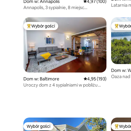
Dom w: Annapolis
Średnia ocena: 4,97 na 5
4,97 (100)
Latarnia 
Annapolis, 3 sypialnie, 8 miejsc
noclegowych, nabrzeże i palenisko
Wybór gości
Wybór
Najpopularniejsze z kategorii Wybór gości
Najpopul
Dom w: W
Oaza nad 
Dom w: Baltimore
Średnia ocena: 4,95 na 5
4,95 (193)
i widokam
Uroczy dom z 4 sypialniami w pobliżu
wody!
Wybór gości
Wybór
Wybór gości
Najpopul