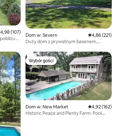
rednia ocena: 4,98 na 5, liczba recenzji: 107
4,98 (107)
Dom w: Severn
Średnia ocena: 4,86 na 5
4,86 (221)
pobliżu
Duży dom z prywatnym basenem,
siłownią, sauną, 7 sypialniami
Wybór gości
Wybór gości
Dom w: New Market
Średnia ocena: 4,92 na 5
4,92 (162)
Historic Peace and Plenty Farm: Pool
House