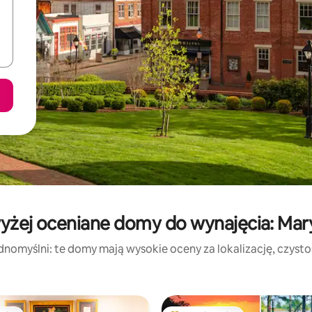
yżej oceniane domy do wynajęcia: Mar
dnomyślni: te domy mają wysokie oceny za lokalizację, czystość