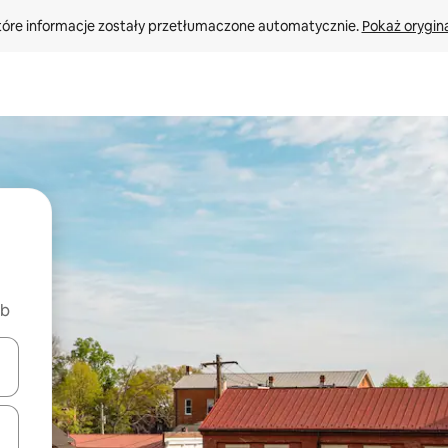
tóre informacje zostały przetłumaczone automatycznie. 
Pokaż orygina
nb
o nich za pomocą klawiszy strzałek w górę i w dół lub przeglądać j