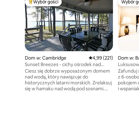
Wybór gości
Wybór g
Najpopularniejsze z kategorii Wybór gości
Wybór g
Dom w: Cambridge
Średnia ocena: 4,99 na 5
4,99 (221)
Dom w: B
Sunset Breezes - cichy ośrodek nad
Luksusowy
wodą
pokojem d
Ciesz się dobrze wyposażonym domem
Zafunduj
nad wodą, który nawiązuje do
z 6-osob
historycznych latarni morskich. Zrelaksuj
pokojem 
się w hamaku nad wodą pod sosnami.
i wspania
Zjedz smores przy ognisku. Drewno
z wolnost
w cenie. Bezpłatne korzystanie z 4
urządzon
kajaków, 2 desek do wiosłowania i 3-
szeregowy
osobowego kajaka. Na placu zabaw
bardzo be
znajdziesz gry takie jak: corn hole,
Konfigura
krokiet i bocce. Zjedz kolację na tarasie,
Błyskawic
podziwiając piękne zachody słońca. Weź
przestrze
ze sobą aparat, aby sfotografować
parkowani