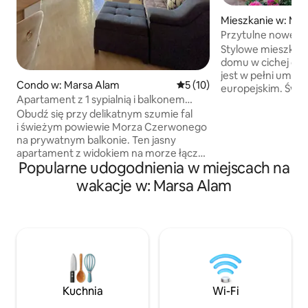
Mieszkanie w: Ma
Przytulne nowe mi
Alam
Stylowe mieszkan
domu w cichej czę
jest w pełni umeb
Condo w: Marsa Alam
Średnia ocena: 5 na 5, liczba
5 (10)
europejskim. Świe
Apartament z 1 sypialnią i balkonem
poduszki, koce i r
z widokiem na morze, w kompleksie
Obudź się przy delikatnym szumie fal
w cenę. Duży, pięk
wypoczynkowym z w pełni wyposażoną
i świeżym powiewie Morza Czerwonego
z widokiem na morz
kuchnią
na prywatnym balkonie. Ten jasny
zawsze dostępny d
apartament z widokiem na morze łączy
Usługi sprzątania 
Popularne udogodnienia w miejscach na
w sobie orientalny urok z nowoczesnym
świadczone przez 
komfortem. Znajdziesz tu w pełni
znajduje się wiele 
wakacje w: Marsa Alam
wyposażoną kuchnię, przestronny salon
Pamiętaj, że pob
i dostęp do spokojnego ośrodka
opłatę za sprząta
wypoczynkowego z basenami i plażą
10 EUR. Energia el
w pobliżu. Idealne dla par, przyjaciół lub
płatna dodatkowo,
rodzin, które chcą się zrelaksować
licznika.
i cieszyć pięknem Marsa Alam.
Zatrzymaj się blisko morza, obserwuj
zachód słońca z balkonu i doświadcz
Kuchnia
Wi-Fi
prawdziwego spokoju. Idealne miejsce