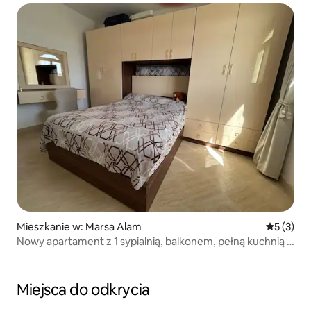
Mieszkanie w: Marsa Alam
Średnia oc
5 (3)
Nowy apartament z 1 sypialnią, balkonem, pełną kuchnią i
klimatyzacją
Miejsca do odkrycia