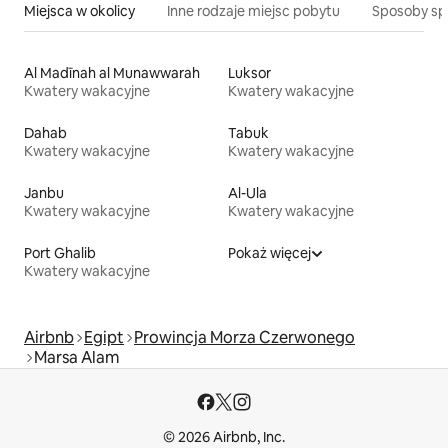
Miejsca w okolicy
Inne rodzaje miejsc pobytu
Sposoby sp
Al Madīnah al Munawwarah
Luksor
Kwatery wakacyjne
Kwatery wakacyjne
Dahab
Tabuk
Kwatery wakacyjne
Kwatery wakacyjne
Janbu
Al-Ula
Kwatery wakacyjne
Kwatery wakacyjne
Port Ghalib
Pokaż więcej
Kwatery wakacyjne
Airbnb
Egipt
Prowincja Morza Czerwonego
Marsa Alam
© 2026 Airbnb, Inc.