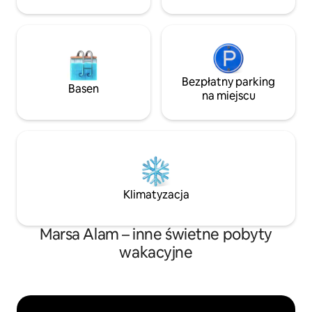
do nurkowania z maską i rurką lub
z akwalungiem.
Bezpłatny parking
Basen
na miejscu
Klimatyzacja
Marsa Alam – inne świetne pobyty
wakacyjne