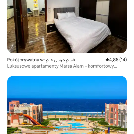
Pokój prywatny w: قسم مرسى علم
Średnia ocena:
4,86 (14)
Luksusowe apartamenty Marsa Alam – komfortowy
apartament z jedną sypialnią