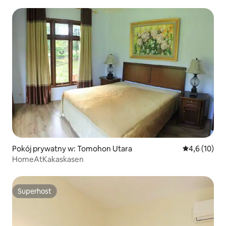
Pokój prywatny w: Tomohon Utara
Średnia ocena
4,6 (10)
HomeAtKakaskasen
Superhost
Superhost