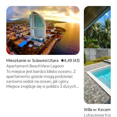
Mieszkanie w: Sulawesi Utara
Średnia ocena: 4,49 na 5, liczba
4,49 (43)
Apartament BeachView Lagoon
To miejsce jest bardzo blisko oceanu. Z
apartamentu goście mogą podziwiać
zarówno widok na ocean, jak i góry.
Miejsce znajduje się w pobliżu 2 dużych
hipermarketów (np. Freshmart i
Transmart), centrum handlowego (np.
Star Square Mall), kina, punktów
gastronomicznych, spa, banków,
Willa w: Kecamata
bankomatów, różnych sklepów i innych.
g
Luksusowa tropika
Wszystkie znajdują się w odległości