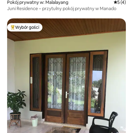
Pokój prywatny w: Malalayang
Średnia oc
5 (4)
Juni Residence – przytulny pokój prywatny w Manado
Wybór gości
Najpopularniejsze z kategorii Wybór gości