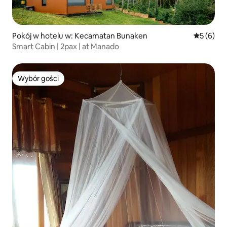
Pokój w hotelu w: Kecamatan Bunaken
Średnia oc
5 (6)
Smart Cabin | 2pax | at Manado
Wybór gości
Wybór gości