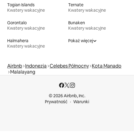
Togian Islands
Ternate
Kwatery wakacyjne
Kwatery wakacyjne
Gorontalo
Bunaken
Kwatery wakacyjne
Kwatery wakacyjne
Halmahera
Pokaż więcej
Kwatery wakacyjne
Airbnb
Indonezja
Celebes Północny
Kota Manado
Malalayang
© 2026 Airbnb, Inc.
Prywatność
Warunki