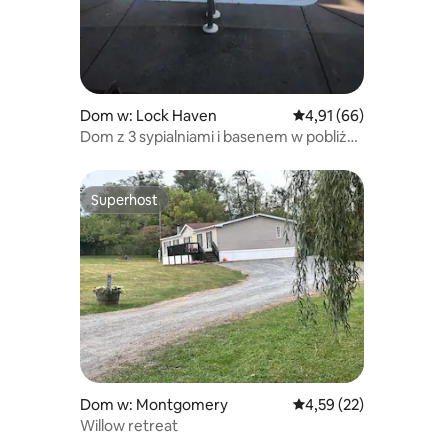
Dom w: Lock Haven
Średnia ocena: 4,91 na 
4,91 (66)
Dom z 3 sypialniami i basenem w pobliżu
strumienia i rzeki
Superhost
Superhost
Dom w: Montgomery
Średnia ocena: 4,59 na 
4,59 (22)
Willow retreat