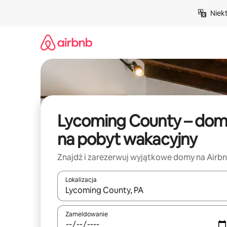
Przejdź
Niek
do
treści
Lycoming County – do
na pobyt wakacyjny
Znajdź i zarezerwuj wyjątkowe domy na Airb
Lokalizacja
Gdy wyniki będą dostępne, możesz poruszać się p
Zameldowanie