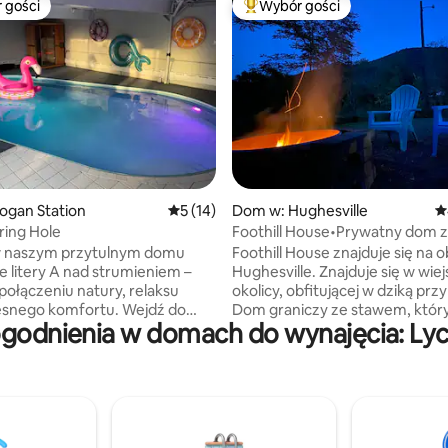
 gości
Wybór gości
arniejsze z kategorii Wybór gości
Najpopularniejsze z kategorii 
, liczba recenzji: 100
ogan Station
Średnia ocena: 5 na 5, liczba recenzji: 14
5 (14)
Dom w: Hughesville
Ś
ring Hole
Foothill House•Prywatny dom z
sypialniami •Hughesville
 naszym przytulnym domu
Foothill House znajduje się na 
ie litery A nad strumieniem –
Hughesville. Znajduje się w wiej
połączeniu natury, relaksu
okolicy, obfitującej w dziką prz
esnego komfortu. Wejdź do
Dom graniczy ze stawem, który
godnienia w domach do wynajęcia: L
odpręż się w prywatnym,
niesamowity, aby po prostu usią
nym basenie i saunie, które są
zrelaksować się obok. Central 
rzez cały rok i zaprojektowane
wiele niesamowitych restauracj
każdy pobyt był jak prawdziwy
zapewniają jedzenie z gospoda
stół w naszych bujnych pa latac
znego wypadu, rodzinnej
Jesteśmy blisko wielu atrakcji n
, czy spokojnego wypoczynku,
świeżym powietrzu, w tym wę