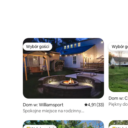
Wybór gości
Wybór g
Wybór gości
Wybór g
Dom w: C
Piękny do
Dom w: Williamsport
Średnia ocena: 4,91 na 
4,91 (33)
Spokojne miejsce na rodzinny
wypoczynek 7024