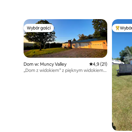
Wybór gości
Wybór
Wybór gości
Najpopul
Dom w: Muncy Valley
Średnia ocena: 4,9 na 
4,9 (21)
„Dom z widokiem” z pięknym widokiem
na góry