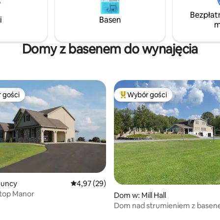
k w kształcie litery A oferuje
kolarstwa górskiego, wędkowan
Bezpłat
arunki. Przyjdź i doświadcz
polowania, kajakarstwa, pływani
i
Basen
m
ia nad strumieniem, gdzie na
innych. Jeśli odwiedzasz nas w celach
oku czeka komfort i spokój.
służbowych, nie jesteśmy zbyt
y się doczekać, by Cię
cywilizacji.
Domy z basenem do wynajęcia
 gości
Wybór gości
arniejsze z kategorii Wybór gości
Najpopularniejsze z kategorii 
Muncy
Średnia ocena: 4,97 na 5, liczba recenzji: 29
4,97 (29)
top Manor
Dom w: Mill Hall
Dom nad strumieniem z base