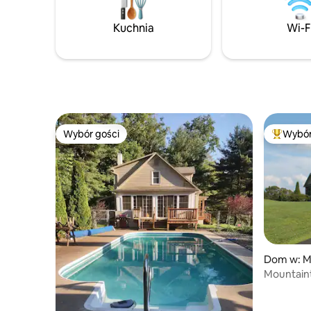
badminton, kukurydza, nowe palenisko,
nasz dome
grill i taras z widokiem na wodę.
idealne w
Kuchnia
Wi-F
Inspirujące, prywatne miejsce na relaks
magii życ
i aktywność na świeżym powietrzu.
każdym kr
Nowy oświetlony i utwardzony kompleks
Nie możem
do softballa z 7 boiskami znajduje się
przyjąć!
zaledwie 5 minut drogi!
Wybór gości
Wybór
Wybór gości
Najpopul
Dom w: 
Mountain