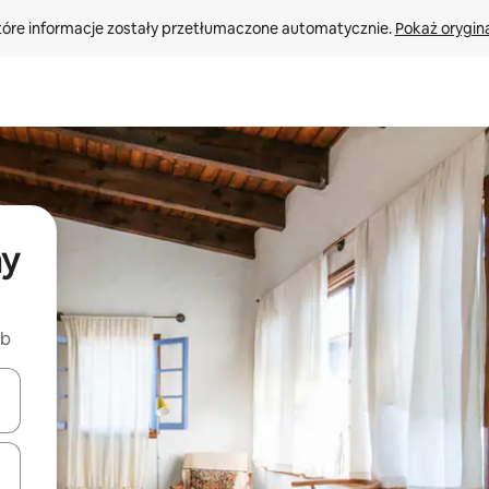
tóre informacje zostały przetłumaczone automatycznie. 
Pokaż orygina
my
nb
o nich za pomocą klawiszy strzałek w górę i w dół lub przeglądać j