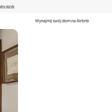
lny język
Wynajmij swój dom na Airbnb
e za pomocą gestów dotykowych lub przesuwania.