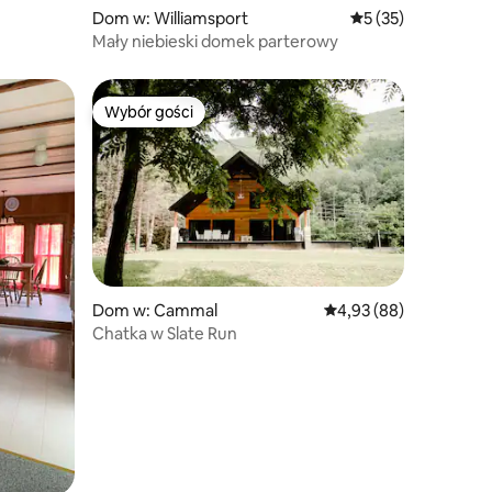
Dom w: Williamsport
Średnia ocena: 5 na
5 (35)
Mały niebieski domek parterowy
Wybór gości
Wybór gości
Dom w: Cammal
Średnia ocena: 4,93 na 
4,93 (88)
Chatka w Slate Run