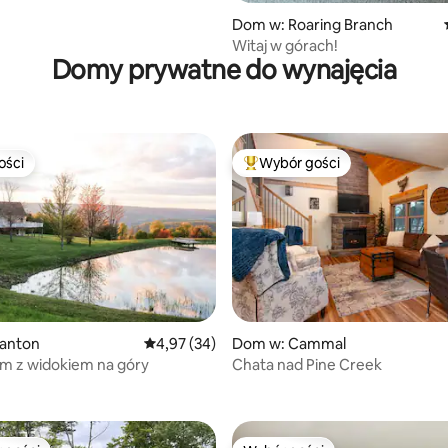
Dom w: Roaring Branch
Witaj w górach!
Domy prywatne do wynajęcia
ości
Wybór gości
ości
Najpopularniejsze z kategorii 
anton
Średnia ocena: 4,97 na 5, liczba recenzji: 34
4,97 (34)
Dom w: Cammal
m z widokiem na góry
Chata nad Pine Creek
5, liczba recenzji: 33