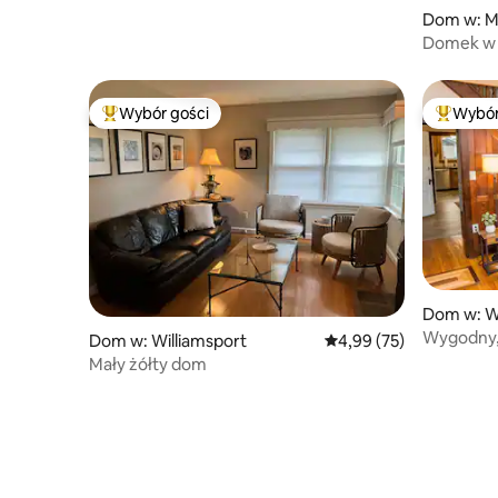
Dom w: M
Domek w 
Wybór gości
Wybór
Najpopularniejsze z kategorii Wybór gości
Najpopul
Dom w: 
Wygodny, 
Dom w: Williamsport
Średnia ocena: 4,99 na 
4,99 (75)
łóżkami, 
Mały żółty dom