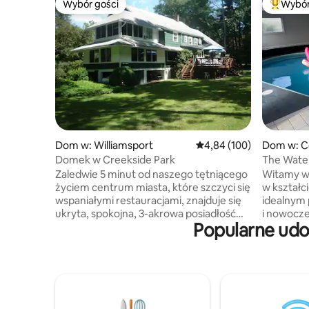
Wybór gości
Wybór
Wybór gości
Najpopul
Dom w: Williamsport
Średnia ocena: 4,84 na 5
4,84 (100)
Dom w: C
Domek w Creekside Park
The Wate
Zaledwie 5 minut od naszego tętniącego
Witamy w
życiem centrum miasta, które szczyci się
w kształc
wspaniałymi restauracjami, znajduje się
idealnym 
ukryta, spokojna, 3-akrowa posiadłość
i nowocz
Popularne udo
nad strumieniem i dom o powierzchni
środka i 
4500 stóp kwadratowych ze
podgrzewa
spektakularnym otoczeniem na świeżym
otwarte p
powietrzu i wygodnym wnętrzem dla 3 -
tak, aby 
14 osób. Prywatny, parkowy basen z
wypad. Niezależnie od tego, czy szukasz
ogromnym luksusowym basenem
romantyc
(zamyka się 1 września), hamaki,
przygody