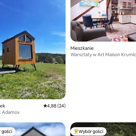
Mieszkanie
Warsztaty w Art Maison Kruml
, liczba recenzji: 68
ek
Średnia ocena: 4,88 na 5, liczba recenzji: 24
4,88 (24)
k Adamov
 gości
Wybór gości
arniejsze z kategorii Wybór gości
Najpopularniejsze z kategorii 