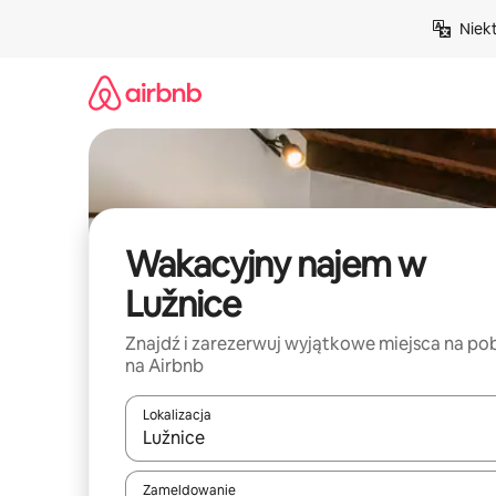
Przejdź
Niek
do
treści
Wakacyjny najem w
Lužnice
Znajdź i zarezerwuj wyjątkowe miejsca na po
na Airbnb
Lokalizacja
Gdy wyniki będą dostępne, możesz poruszać się p
Zameldowanie