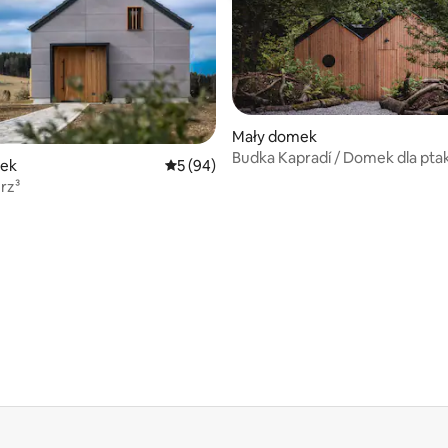
Mały domek
Budka Kapradí / Domek dla pta
ek
Średnia ocena: 5 na 5, liczba recenzji: 94
5 (94)
rz³
5, liczba recenzji: 28