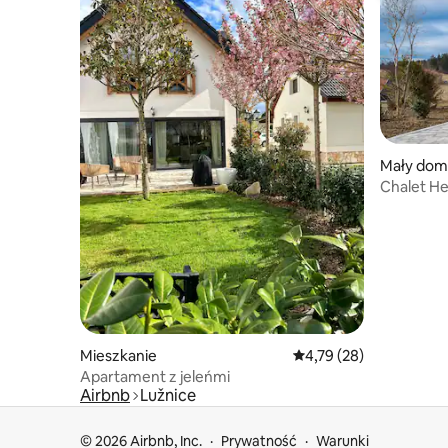
Mały dom
Chalet He
Mieszkanie
Średnia ocena: 4,79 na 
4,79 (28)
Apartament z jeleńmi
Airbnb
Lužnice
© 2026 Airbnb, Inc.
Prywatność
Warunki