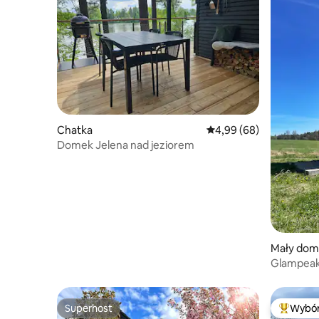
Chatka
Średnia ocena: 4,99 na 5
4,99 (68)
Domek Jelena nad jeziorem
Mały dom
Glampea
Superhost
Wybór
Superhost
Najpopul