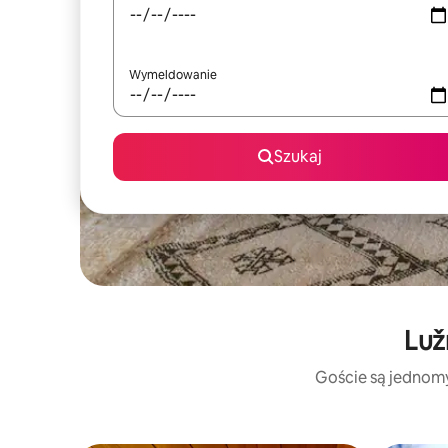
Wymeldowanie
Szukaj
Luž
Goście są jednomyś