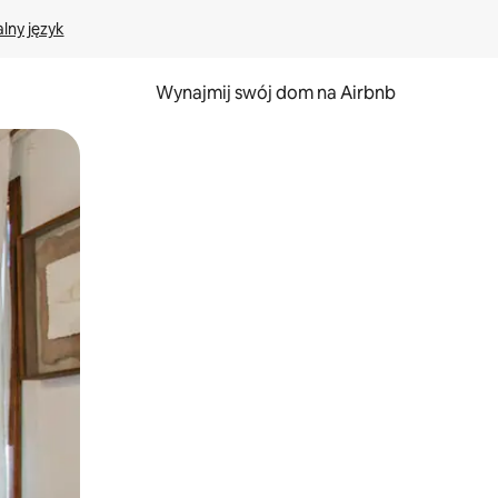
lny język
Wynajmij swój dom na Airbnb
e za pomocą gestów dotykowych lub przesuwania.