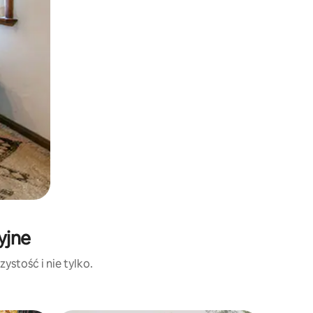
yjne
ystość i nie tylko.