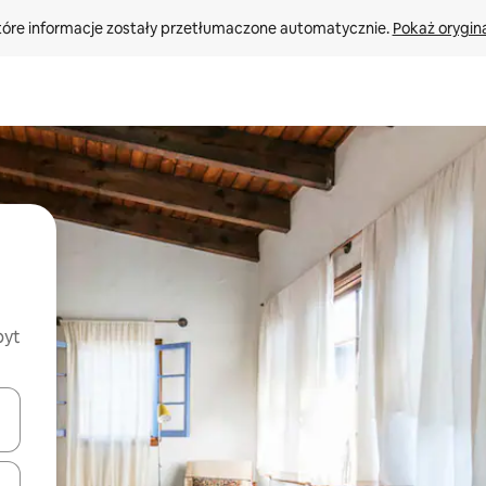
tóre informacje zostały przetłumaczone automatycznie. 
Pokaż orygina
byt
o nich za pomocą klawiszy strzałek w górę i w dół lub przeglądać j