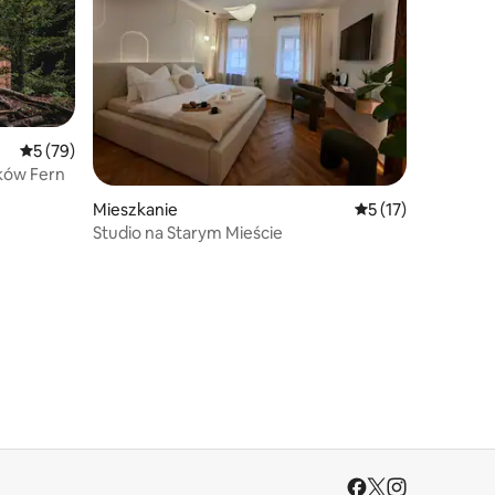
Średnia ocena: 5 na 5, liczba recenzji: 79
5 (79)
ków Fern
Mieszkanie
Średnia ocena: 5 na
5 (17)
Studio na Starym Mieście