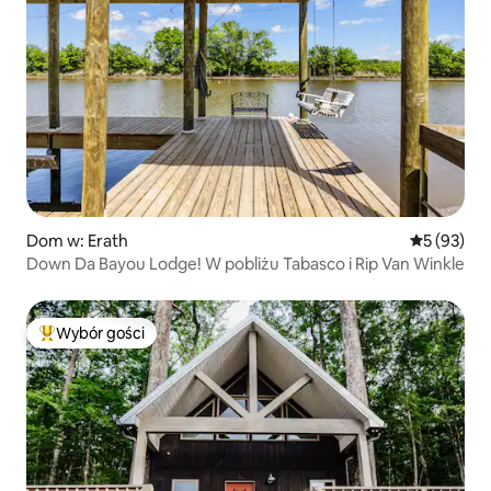
Dom w: Erath
Średnia oce
5 (93)
Down Da Bayou Lodge! W pobliżu Tabasco i Rip Van Winkle
Wybór gości
Najpopularniejsze z kategorii Wybór gości