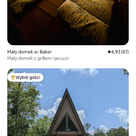
Mały domek w: Baker
Średnia ocena:
4,93 (61)
Mały domek z grillem i jacuzzi
Wybór gości
Najpopularniejsze z kategorii Wybór gości