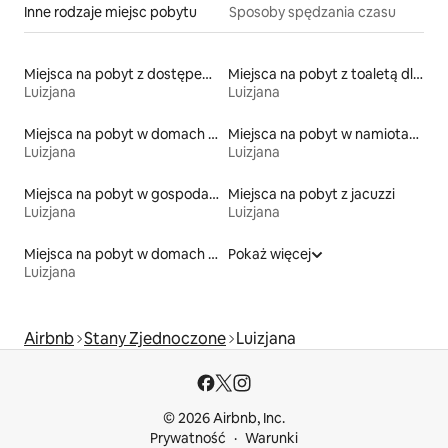
Inne rodzaje miejsc pobytu
Sposoby spędzania czasu
Miejsca na pobyt z dostępem do jeziora
Miejsca na pobyt z toaletą dla osoby z niepełnosprawnością
Luizjana
Luizjana
Miejsca na pobyt w domach wakacyjnych
Miejsca na pobyt w namiotach
Luizjana
Luizjana
Miejsca na pobyt w gospodarstwach agroturystycznych
Miejsca na pobyt z jacuzzi
Luizjana
Luizjana
Miejsca na pobyt w domach na wodzie
Pokaż więcej
Luizjana
Airbnb
Stany Zjednoczone
Luizjana
© 2026 Airbnb, Inc.
Prywatność
Warunki