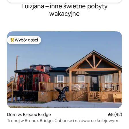
Luizjana – inne świetne pobyty
wakacyjne
Wybór gości
Najpopularniejsze z kategorii Wybór gości
Dom w: Breaux Bridge
Średnia oce
5 (92)
Trenuj w Breaux Bridge-Caboose i na dworcu kolejowym