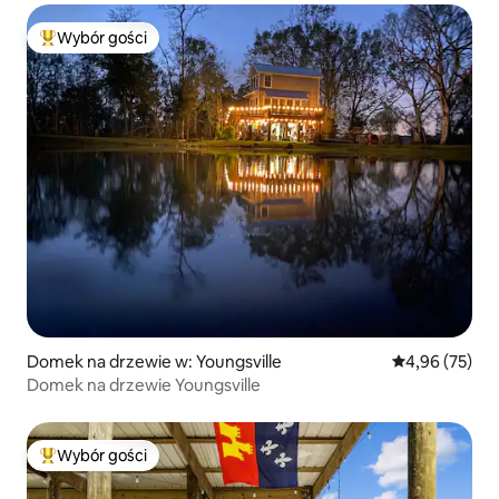
Wybór gości
Najpopularniejsze z kategorii Wybór gości
Domek na drzewie w: Youngsville
Średnia ocena:
4,96 (75)
Domek na drzewie Youngsville
Wybór gości
Najpopularniejsze z kategorii Wybór gości