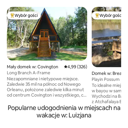
Wybór gości
Wybór gości
Najpopularniejsze z kategorii Wybór gości
Najpopularniejsze
Mały domek w: Covington
Średnia ocena: 4,99 na 5, liczba 
4,99 (326)
Long Branch A-Frame
Domek w: Breaux 
Niezapomniane i nietypowe miejsce.
Playin Possum
Zaledwie 35 mil na północ od Nowego
To idealne miejsc
Orleanu, położone zaledwie kilka minut
w bayou w samym 
od centrum Covington i wszystkiego, co
Wychodzi na Bayou
ma do zaoferowania Northshore.
z Atchafalaya Basi
Muzyka na żywo, wykwintne jedzenie,
Popularne udogodnienia w miejscach na
można też dotrzeć
jazda na rowerze i zakupy to tylko kilka
serwujących praw
wakacje w: Luizjana
z wielu rzeczy, które można robić. Twój
dania kuchni cajunsk
pobyt obejmuje dwie deski do
oraz lokalnych mi
wiosłowania, więc jeśli odkrywanie wody