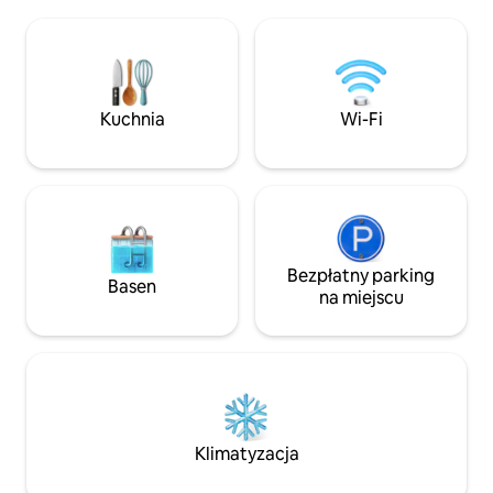
i pływania łódką (A
i kąpiel słoneczna na malowniczej Bogue
Dzięki tarasowi z
Falaya brzmi jak coś dla Ciebie, nie szukaj
wygodnemu łóżku
dalej. Zaledwie kilka mil od nowego
przestrzeni na św
publicznego miejsca do wodowania
obejmuje wszystki
kajaków, które prowadzi do wielu
Świetne miejsce d
Kuchnia
Wi-Fi
piaszczystych brzegów.
poszukiwaczy prz
podróżujących słu
Bezpłatny parking
Basen
na miejscu
Klimatyzacja