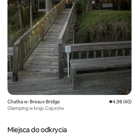
Chatka w: Breaux Bridge
Średnia ocena:
4,98 (40)
Glamping w kraju Cajunów
Miejsca do odkrycia