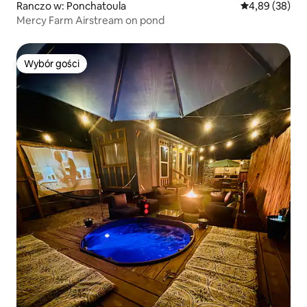
Ranczo w: Ponchatoula
Średnia ocena:
4,89 (38)
Mercy Farm Airstream on pond
Wybór gości
Wybór gości