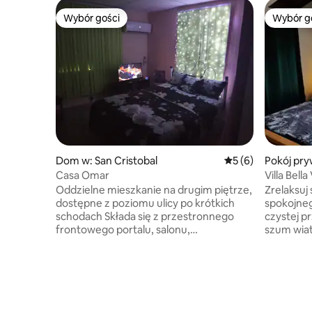
Wybór gości
Wybór g
Wybór gości
Wybór g
Dom w: San Cristobal
Średnia ocena: 5 na
5 (6)
Pokój pry
as
Casa Omar
Villa Bella
Oddzielne mieszkanie na drugim piętrze,
Zrelaksuj
dostępne z poziomu ulicy po krótkich
spokojne
schodach Składa się z przestronnego
czystej p
frontowego portalu, salonu,
szum wia
wyposażonej kuchni, klimatyzowanego
codzienno
pokoju, pełnej łazienki i zewnętrznego
swoje cia
tarasu z tyłu. Znajduje się tu system
powietrzem. Zaledwie godzin
paneli słonecznych, który gwarantuje
Hawany, w
zasilanie oświetlenia, wentylatorów,
miejscowo
telewizora z systemem strumieniowym,
kąpielisk