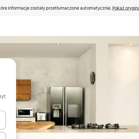
tóre informacje zostały przetłumaczone automatycznie. 
Pokaż orygina
byt
o nich za pomocą klawiszy strzałek w górę i w dół lub przeglądać j