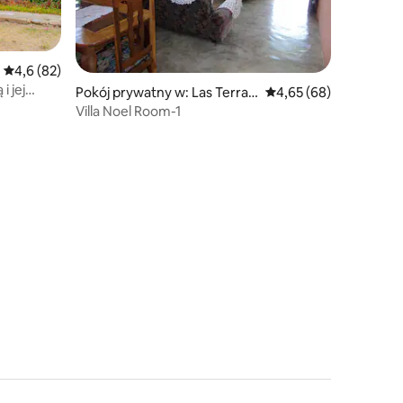
Średnia ocena: 4,6 na 5, liczba recenzji: 82
4,6 (82)
i jej
Pokój prywatny w: Las Terraz
Średnia ocena: 4,65 na 
4,65 (68)
as
Villa Noel Room-1