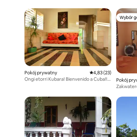
Wybór g
Wybór g
Pokój prywatny
Średnia ocena: 4,83 na 
4,83 (23)
Ongi etorri Kubara! Bienvenido a Cuba!!
Pokój pry
Witaj!!
Zakwatero