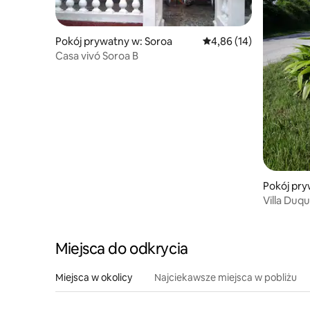
Pokój prywatny w: Soroa
Średnia ocena: 4,86 na 
4,86 (14)
Casa vivó Soroa B
Pokój pry
as
Villa Duqu
Miejsca do odkrycia
Miejsca w okolicy
Najciekawsze miejsca w pobliżu