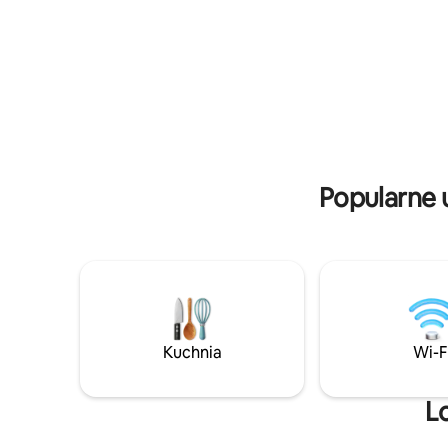
lodówki oraz ładowanie telefonów
znajdzies
komórkowych i laptopów. Przyjazne
drzewami 
i bezpieczne środowisko w miejskiej
kawy, wsz
dzielnicy San Cristóbal, które spełni
naturą. (
Twoje oczekiwania.
Popularne 
Kuchnia
Wi-F
L