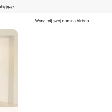
lny język
Wynajmij swój dom na Airbnb
e za pomocą gestów dotykowych lub przesuwania.