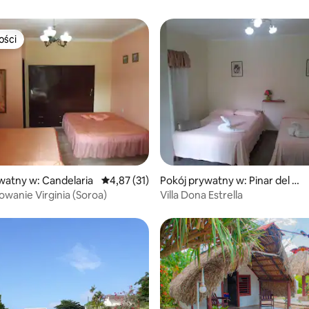
ości
ości
5, liczba recenzji: 23
watny w: Candelaria
Średnia ocena: 4,87 na 5, liczba recenzji: 31
4,87 (31)
Pokój prywatny w: Pinar del Rí
o
wanie Virginia (Soroa)
Villa Dona Estrella