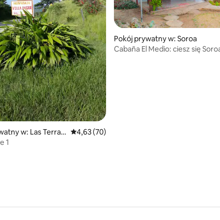
5, liczba recenzji: 14
Pokój prywatny w: Soroa
Cabaña El Medio: ciesz się Soroą 
przyrodą
watny w: Las Terraz
Średnia ocena: 4,63 na 5, liczba recenzji: 70
4,63 (70)
e 1