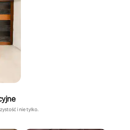
cyjne
ystość i nie tylko.