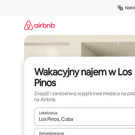
Przejdź
Niek
do
treści
Wakacyjny najem w Los
Pinos
Znajdź i zarezerwuj wyjątkowe miejsca na po
na Airbnb
Lokalizacja
Gdy wyniki będą dostępne, możesz poruszać się p
Zameldowanie