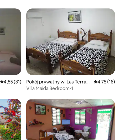
Średnia ocena: 4,55 na 5, liczba recenzji: 31
4,55 (31)
Pokój prywatny w: Las Terraza
Średnia ocena: 4,75 na
4,75 (16)
s
Villa Maida Bedroom-1