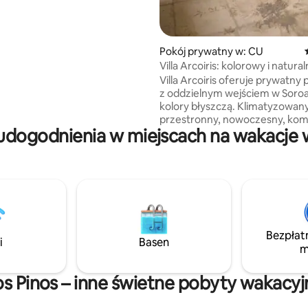
z nasz dom, otoczony
owocowymi i piękną plantacją
ystko organiczne i w harmonii z
Śniadanie wliczone w cenę)
Pokój prywatny w: CU
Villa Arcoiris: kolorowy i natur
w Soroa
Villa Arcoiris oferuje prywatny 
z oddzielnym wejściem w Soroa
kolory błyszczą. Klimatyzowany
przestronny, nowoczesny, ko
udogodnienia w miejscach na wakacje w
pokój z własną łazienką i wszys
usługami, które uczynią Twój
wypoczynek jeszcze przyjemni
Ponadto (za dodatkową opłatą)
oferujemy śniadania i kolacje z
produktów naturalnych i organ
których wiele jest produkowany
zbieranych na miejscu. Pranie, 
Bezpłat
specjalistyczne wędrówki z
i
Basen
m
przewodnikiem i przestronny p
os Pinos – inne świetne pobyty wakacyj