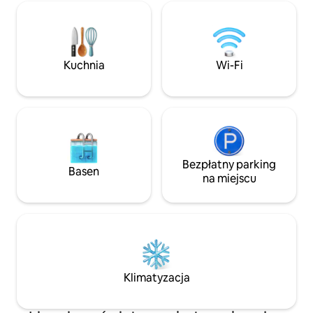
ogrodzonym miejs
comfortably host up to 24 guests. There
ochroną, w Kicho
are 9 well-appointed bathrooms, each
Kampala-Juba, w p
equipped with a toilet, sink, and walk-in
Zaledwie 200 m od
shower, ensuring comfort for all guests.
Shine / Gapco Odo
The kitchen facilities are perfect for self-
Kuchnia
Wi-Fi
prania Twoich rzec
catering, offering guests the ability to
a codziennie mamy
prepare meals as they wish. Enjoy the
sprzątającą.
use of communal spaces with access to
entertainment and Wi-Fi, providing both
comfort and connectivity. Linen and
towels are provided, adding
convenience to your stay, along with
Bezpłatny parking
essential amenities for a relaxing
Basen
na miejscu
environment. Secure, free on-site
parking is available, making your stay
hassle-free. Located conveniently close
to local amenities: a grocery store (5-
minute walk), a local market (10-minute
walk), and a cultural museum (15-minute
drive). Experience the perfect blend of
comfort and local charm at Famko Hotel
Klimatyzacja
& Annex, where every stay is crafted to
create lasting memories. We are located