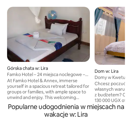
Górska chata w: Lira
Dom w: Lira
Famko Hotel – 24 miejsca noclegowe –
Domy w Kwetu
parking – ogród
At Famko Hotel & Annex, immerse
Chcesz poczuć się
yourself in a spacious retreat tailored for
własnych warunka
groups or families, with ample space to
z budżetem? Cóż,
unwind and enjoy. This welcoming
130 000 UGX oferu
accommodation offers a unique blend of
Popularne udogodnienia w miejscach na
więcej. Spokojne o
privacy and communal areas, making it
czyste i pogodne
wakacje w: Lira
ideal for gatherings or business events.
5*6, w pełni wypo
With 12 self-contained rooms featuring
ekspresem do kaw
double beds, and an annex house with 4
mikrofalową i ku
additional bedrooms, the property can