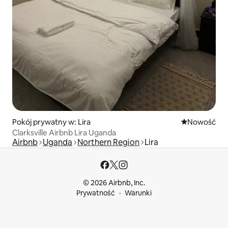
Pokój prywatny w: Lira
Nowe miejsc
Nowość
Clarksville Airbnb Lira Uganda
Airbnb
Uganda
Northern Region
Lira
© 2026 Airbnb, Inc.
Prywatność
Warunki