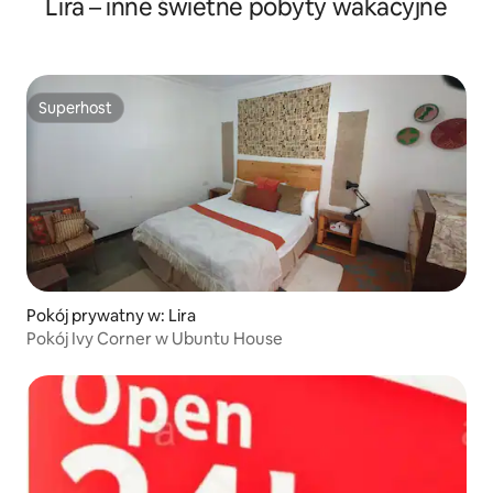
Lira – inne świetne pobyty wakacyjne
in Angwetangwet along Lira Soroti Road,
Lira City - Northern Uganda .
Superhost
Superhost
Pokój prywatny w: Lira
Pokój Ivy Corner w Ubuntu House