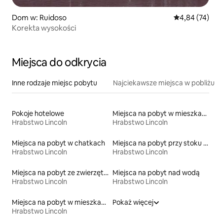
Dom w: Ruidoso
Średnia ocena:
4,84 (74)
Korekta wysokości
Miejsca do odkrycia
Inne rodzaje miejsc pobytu
Najciekawsze miejsca w pobliżu
Pokoje hotelowe
Miejsca na pobyt w mieszkaniach
Hrabstwo Lincoln
Hrabstwo Lincoln
Miejsca na pobyt w chatkach
Miejsca na pobyt przy stoku narciarskim
Hrabstwo Lincoln
Hrabstwo Lincoln
Miejsca na pobyt ze zwierzętami
Miejsca na pobyt nad wodą
Hrabstwo Lincoln
Hrabstwo Lincoln
Miejsca na pobyt w mieszkaniach typu condo
Pokaż więcej
Hrabstwo Lincoln