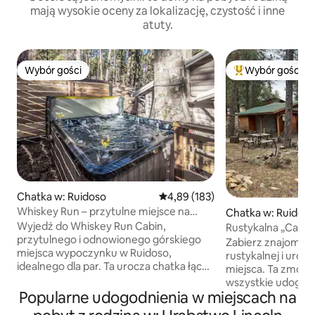
mają wysokie oceny za lokalizację, czystość i inne
atuty.
Wybór gości
Wybór gości
Wybór gości
Najpopularniejsze
Chatka w: Ruidoso
Średnia ocena: 4,89 na 5, liczba 
4,89 (183)
Whiskey Run – przytulne miejsce na
Chatka w: Ruidos
odpoczynek z jacuzzi + spacer do miasta
Wyjedź do Whiskey Run Cabin,
Rustykalna „Casa B
przytulnego i odnowionego górskiego
Zabierz znajomych 
miejsca wypoczynku w Ruidoso,
rustykalnej i urocz
idealnego dla par. Ta urocza chatka łączy
miejsca. Ta zmod
rustykalny charakter z nowoczesnym
wszystkie udogodn
komfortem i znajduje się w doskonałej
Popularne udogodnienia w miejscach na
będziesz potrzeb
lokalizacji, w której można spacerować,
„Casa Bonita” jest 