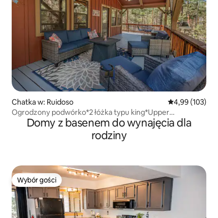
Chatka w: Ruidoso
Średnia ocena: 
4,99 (103)
Ogrodzony podwórko*2 łóżka typu king*Upper
Domy z basenem do wynajęcia dla
Canyon*Przyjazne dla psów
rodziny
Wybór gości
Wybór gości