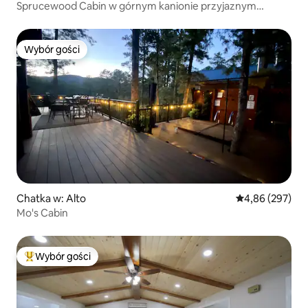
Sprucewood Cabin w górnym kanionie przyjaznym
zwierzętom
Wybór gości
Wybór gości
Chatka w: Alto
Średnia ocena: 
4,86 (297)
Mo's Cabin
Wybór gości
Najpopularniejsze z kategorii Wybór gości