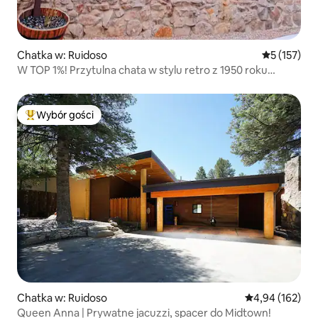
Chatka w: Ruidoso
Średnia ocen
5 (157)
W TOP 1%! Przytulna chata w stylu retro z 1950 roku
*Klimatyzacja* *Jacuzzi*
Wybór gości
Najpopularniejsze z kategorii Wybór gości
Chatka w: Ruidoso
Średnia ocena: 
4,94 (162)
Queen Anna | Prywatne jacuzzi, spacer do Midtown!