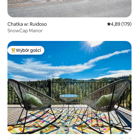
Chatka w: Ruidoso
Średnia ocena: 
4,89 (179)
SnowCap Manor
Wybór gości
Najpopularniejsze z kategorii Wybór gości