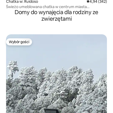
Chatka w: Ruidoso
Średnia ocena: 
4,94 (342)
Świeżo umeblowana chatka w centrum miasta
Domy do wynajęcia dla rodziny ze
z widokiem, jacuzzi
zwierzętami
Wybór gości
Wybór gości