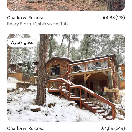
Chatka w: Ruidoso
Średnia ocena: 
4,83 (173)
Beary Blissful Cabin w/HotTub
Wybór gości
Wybór gości
Chatka w: Ruidoso
Średnia ocena: 4
4,89 (349)