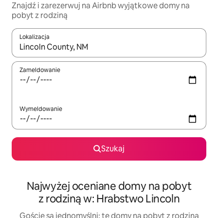
Znajdź i zarezerwuj na Airbnb wyjątkowe domy na
pobyt z rodziną
Lokalizacja
Gdy wyniki będą dostępne, możesz poruszać się po nich za pom
Zameldowanie
Wymeldowanie
Szukaj
Najwyżej oceniane domy na pobyt
z rodziną w: Hrabstwo Lincoln
Goście są jednomyślni: te domy na pobyt z rodziną