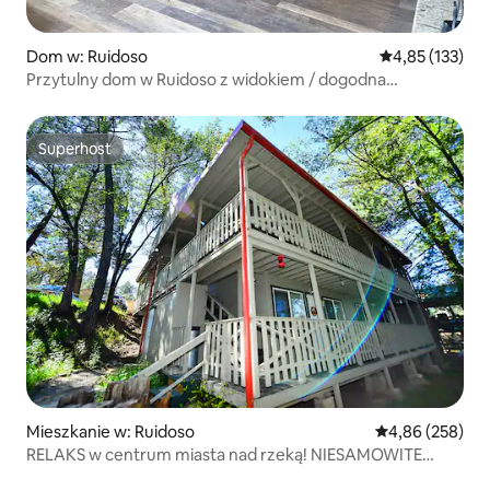
Dom w: Ruidoso
Średnia ocena: 
4,85 (133)
Przytulny dom w Ruidoso z widokiem / dogodna
lokalizacja
Superhost
Superhost
Mieszkanie w: Ruidoso
Średnia ocena: 
4,86 (258)
RELAKS w centrum miasta nad rzeką! NIESAMOWITE
miejsce – opcjonalnie WANNA Z HYDROMASAŻEM