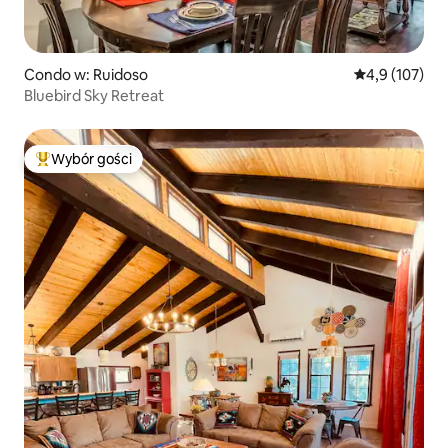
Condo w: Ruidoso
Średnia ocena:
4,9 (107)
Bluebird Sky Retreat
Wybór gości
Najpopularniejsze z kategorii Wybór gości