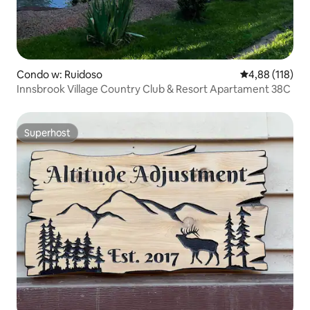
Condo w: Ruidoso
Średnia ocena: 
4,88 (118)
Innsbrook Village Country Club & Resort Apartament 38C
Superhost
Superhost