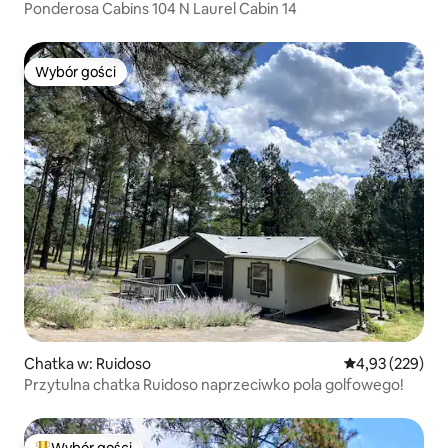
Ponderosa Cabins 104 N Laurel Cabin 14
Wybór gości
Wybór gości
Chatka w: Ruidoso
Średnia ocena: 
4,93 (229)
Przytulna chatka Ruidoso naprzeciwko pola golfowego!