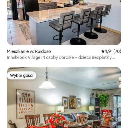
Mieszkanie w: Ruidoso
Średnia ocena:
4,91 (70)
Innsbrook Village! 4 osoby dorosłe + dzieci! Bezpłatny
basen / golf
Wybór gości
Wybór gości