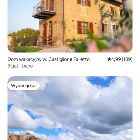
Dom wakacyjny w: Castiglione Falletto
Średnia ocena: 
4,99 (109)
Bigat - baco
Wybór gości
Wybór gości