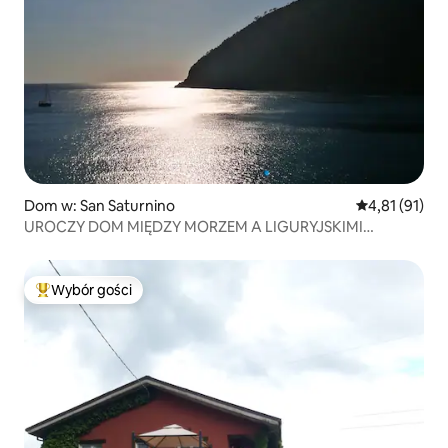
Dom w: San Saturnino
Średnia ocena:
4,81 (91)
UROCZY DOM MIĘDZY MORZEM A LIGURYJSKIMI
WZGÓRZAMI
Wybór gości
Najpopularniejsze z kategorii Wybór gości