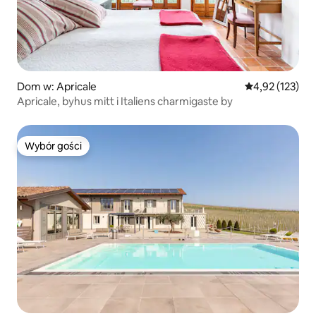
Dom w: Apricale
Średnia ocena: 
4,92 (123)
Apricale, byhus mitt i Italiens charmigaste by
Wybór gości
Wybór gości