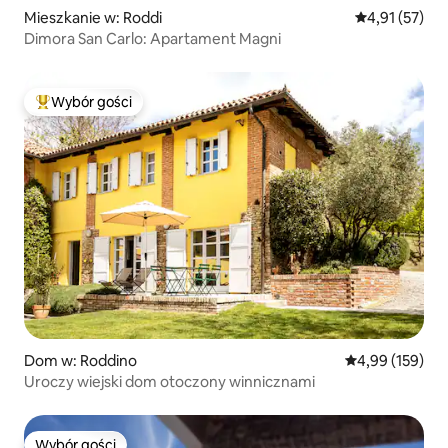
Mieszkanie w: Roddi
Średnia ocena:
4,91 (57)
Dimora San Carlo: Apartament Magni
Wybór gości
Najpopularniejsze z kategorii Wybór gości
Dom w: Roddino
Średnia ocena: 
4,99 (159)
Uroczy wiejski dom otoczony winnicznami
Wybór gości