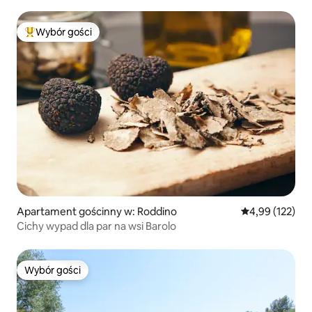
Wybór gości
Najpopularniejsze z kategorii Wybór gości
Apartament gościnny w: Roddino
Średnia ocena: 
4,99 (122)
Cichy wypad dla par na wsi Barolo
Wybór gości
Wybór gości