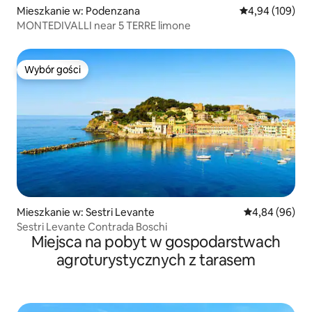
Mieszkanie w: Podenzana
Średnia ocena: 
4,94 (109)
MONTEDIVALLI near 5 TERRE limone
Wybór gości
Wybór gości
Mieszkanie w: Sestri Levante
Średnia ocena:
4,84 (96)
Sestri Levante Contrada Boschi
Miejsca na pobyt w gospodarstwach
agroturystycznych z tarasem