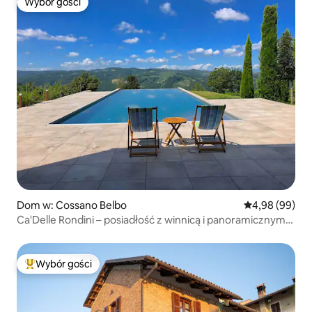
Wybór gości
Wybór gości
Dom w: Cossano Belbo
Średnia ocena:
4,98 (99)
Ca'Delle Rondini – posiadłość z winnicą i panoramicznym
widokiem
Wybór gości
Najpopularniejsze z kategorii Wybór gości