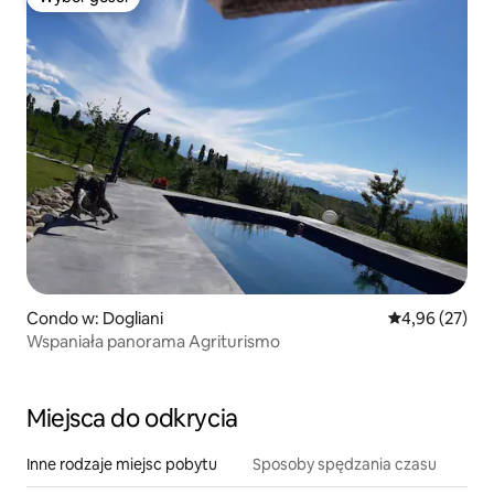
Wybór gości
Condo w: Dogliani
Średnia ocena:
4,96 (27)
Wspaniała panorama Agriturismo
Miejsca do odkrycia
Inne rodzaje miejsc pobytu
Sposoby spędzania czasu