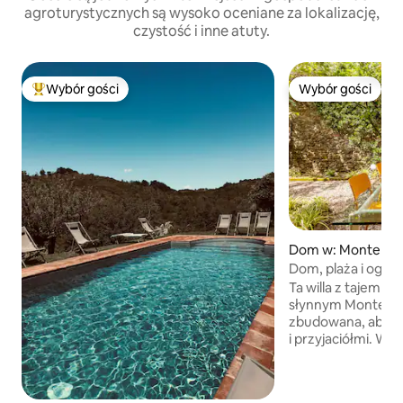
agroturystycznych są wysoko oceniane za lokalizację,
czystość i inne atuty.
Wybór gości
Wybór gości
Najpopularniejsze z kategorii Wybór gości
Wybór gości
Dom w: Monteross
Dom, plaża i ogród
Ta willa z tajemn
słynnym Monteross
zbudowana, aby cie
i przyjaciółmi. Willa „La Rana”, ukryta w
spokojnej okolicy 
od zgiełku Cinque 
jednocześnie ofer