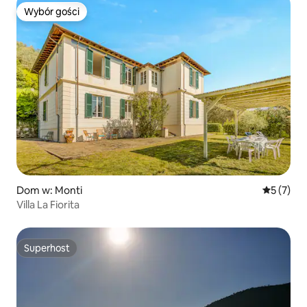
Wybór gości
Wybór gości
Dom w: Monti
Średnia oc
5 (7)
Villa La Fiorita
Superhost
Superhost