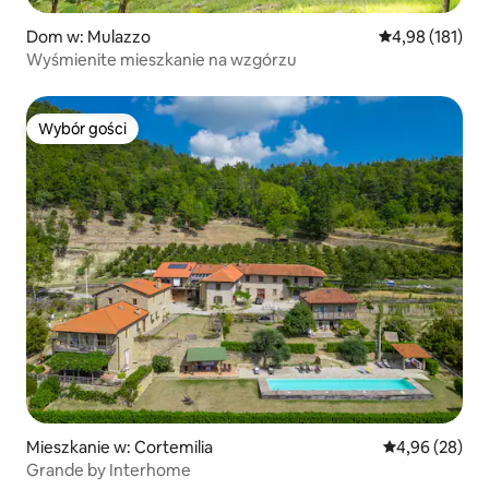
Dom w: Mulazzo
Średnia ocena: 
4,98 (181)
Wyśmienite mieszkanie na wzgórzu
Wybór gości
Wybór gości
Mieszkanie w: Cortemilia
Średnia ocena:
4,96 (28)
Grande by Interhome