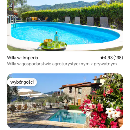
Willa w: Imperia
Średnia ocena: 
4,93 (138)
Willa w gospodarstwie agroturystycznym z prywatnym
basenem
Wybór gości
Wybór gości