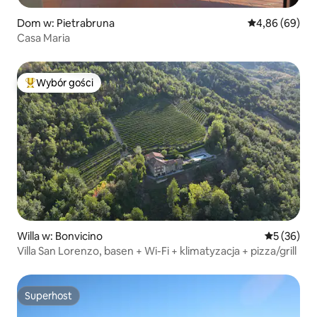
Dom w: Pietrabruna
Średnia ocena:
4,86 (69)
Casa Maria
Wybór gości
Najpopularniejsze z kategorii Wybór gości
Willa w: Bonvicino
Średnia oce
5 (36)
Villa San Lorenzo, basen + Wi-Fi + klimatyzacja + pizza/grill
Superhost
Superhost