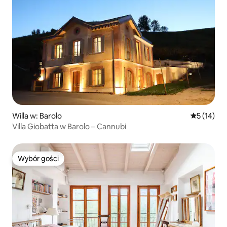
Willa w: Barolo
Średnia oce
5 (14)
Villa Giobatta w Barolo – Cannubi
Wybór gości
Wybór gości