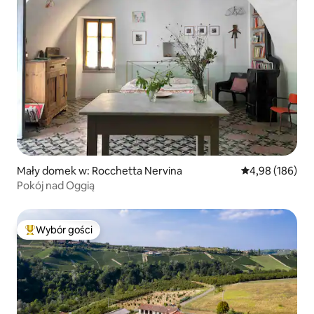
Mały domek w: Rocchetta Nervina
Średnia ocena: 
4,98 (186)
Pokój nad Oggią
Wybór gości
Najpopularniejsze z kategorii Wybór gości