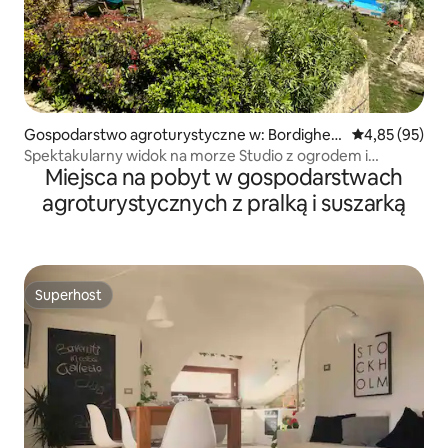
Gospodarstwo agroturystyczne w: Bordigher
Średnia ocena:
4,85 (95)
a
Spektakularny widok na morze Studio z ogrodem i
Miejsca na pobyt w gospodarstwach
basenem
agroturystycznych z pralką i suszarką
Superhost
Superhost