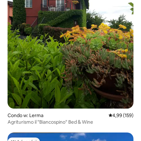
Condo w: Lerma
Średnia ocena: 
4,99 (159)
Agriturismo il "Biancospino" Bed & Wine