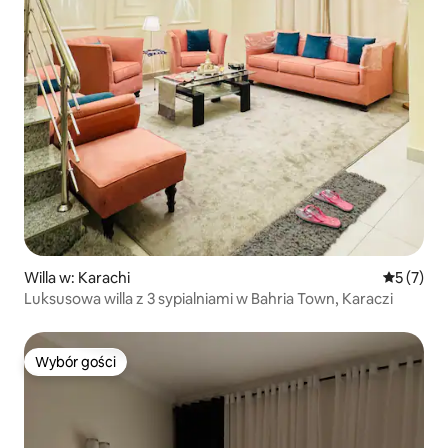
Willa w: Karachi
Średnia oc
5 (7)
Luksusowa willa z 3 sypialniami w Bahria Town, Karaczi
Wybór gości
Wybór gości