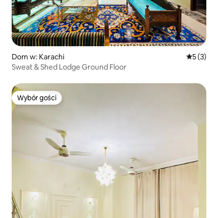
Dom w: Karachi
Średnia oc
5 (3)
Sweat & Shed Lodge Ground Floor
Wybór gości
Wybór gości