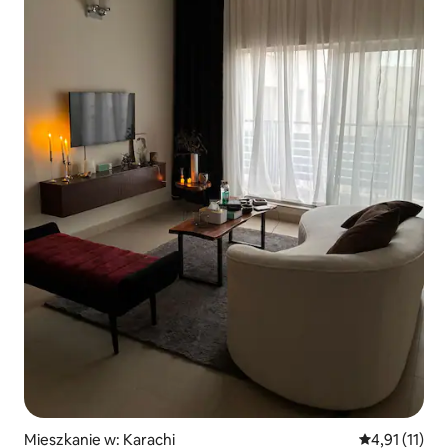
Mieszkanie w: Karachi
Średnia ocena
4,91 (11)