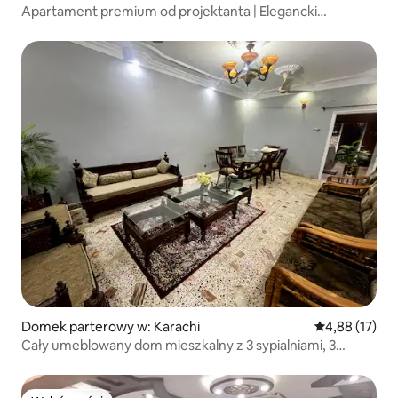
Apartament premium od projektanta | Elegancki
i spokojny pobyt!
Domek parterowy w: Karachi
Średnia ocena:
4,88 (17)
Cały umeblowany dom mieszkalny z 3 sypialniami, 3
klimatyzatory