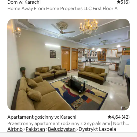
Dom w: Karachi
Średnia oc
5 (6)
Home Away From Home Properties LLC First Floor A
Apartament gościnny w: Karachi
Średnia ocena:
4,64 (42)
Przestronny apartament rodzinny z 2 sypialniami | North
Airbnb
Pakistan
Beludżystan
Dystrykt Lasbela
Nazimabad