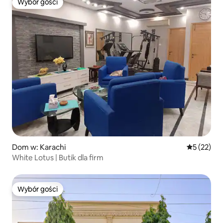
Wybór gości
Wybór gości
Dom w: Karachi
Średnia oce
5 (22)
White Lotus | Butik dla firm
Wybór gości
Wybór gości