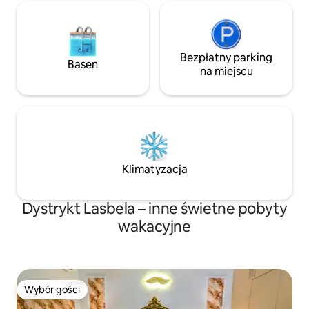
NIEZAMĘŻNE, ZABRONIONE JEST
SPOŻYWANIE ALKOHOLU
I NARKOTYKÓW ORAZ URZĄDZANIE
IMPREZ JAZAKALLAH KHAIR.
Bezpłatny parking
Basen
na miejscu
Klimatyzacja
Dystrykt Lasbela – inne świetne pobyty
wakacyjne
Wybór gości
Wybór gości