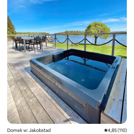
Domek w: Jakobstad
Średnia ocena: 
4,85 (110)