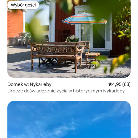
Wybór gości
Wybór gości
Domek w: Nykarleby
Średnia ocena:
4,95 (63)
Urocze doświadczenie życia w historycznym Nykarleby