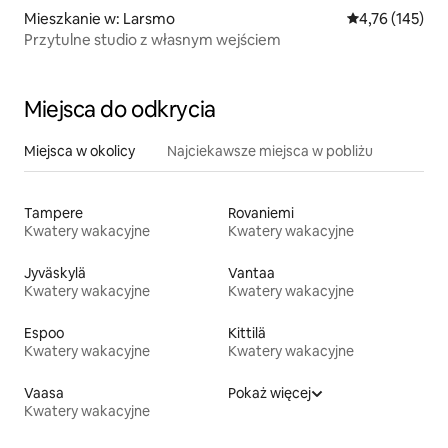
Mieszkanie w: Larsmo
Średnia ocena: 
4,76 (145)
Przytulne studio z własnym wejściem
Miejsca do odkrycia
Miejsca w okolicy
Najciekawsze miejsca w pobliżu
Tampere
Rovaniemi
Kwatery wakacyjne
Kwatery wakacyjne
Jyväskylä
Vantaa
Kwatery wakacyjne
Kwatery wakacyjne
Espoo
Kittilä
Kwatery wakacyjne
Kwatery wakacyjne
Vaasa
Pokaż więcej
Kwatery wakacyjne