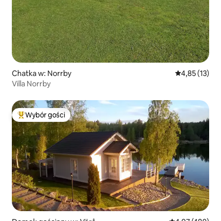
Chatka w: Norrby
Średnia ocena:
4,85 (13)
Villa Norrby
Wybór gości
Najpopularniejsze z kategorii Wybór gości