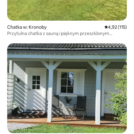
Chatka w: Kronoby
Średnia ocena: 
4,92 (115)
Przytulna chatka z sauną i pięknym przeszklonym
tarasem