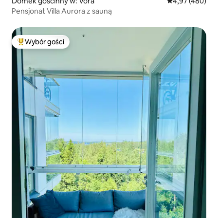
Domek gościnny w: Vörå
Średnia ocena: 
4,97 (480)
Pensjonat Villa Aurora z sauną
Wybór gości
Najpopularniejsze z kategorii Wybór gości