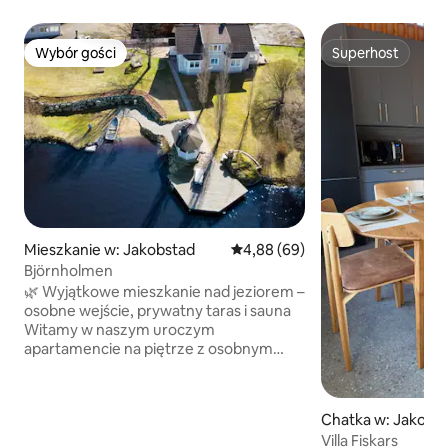
Wybór gości
Superhost
Wybór gości
Superhost
Mieszkanie w: Jakobstad
Średnia ocena: 4,88 na 5, liczba
4,88 (69)
Björnholmen
🌿 Wyjątkowe mieszkanie nad jeziorem –
osobne wejście, prywatny taras i sauna
Witamy w naszym uroczym
apartamencie na piętrze z osobnym
wejściem, pięknie położonym nad
jeziorem i tylko 3 km od centrum. Tutaj
mieszkasz w spokojnym i bliskim naturze
Chatka w: Jakobs
otoczeniu z działką przy plaży i pięknym
Villa Fiskars
widokiem na jezioro. Apartament