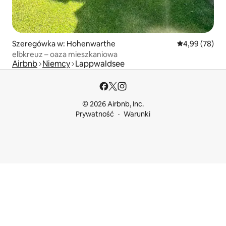
Szeregówka w: Hohenwarthe
Średnia ocena:
4,99 (78)
elbkreuz – oaza mieszkaniowa
Airbnb
Niemcy
Lappwaldsee
© 2026 Airbnb, Inc.
Prywatność
Warunki