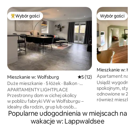
Wybór gości
Wybór gości
Najpopularniejsze z kategorii Wybór gości
Wybór gości
Mieszkanie w: Ha
Apartament na pi
Mieszkanie w: Wolfsburg
Średnia ocena: 5 na 5, liczba
5 (12)
jeziorem Lappwal
Usiądź wygodnie i 
Duże mieszkanie · 5 łóżek · Balkon ·
spokojnym, stylo
2 łazienki · Parking
APARTAMENTY LIGHTPLACE
odnowione w 202
Przestronny dom w cichej okolicy
również mieszkani
w pobliżu fabryki VW w Wolfsburgu –
pośrednictwem AIRBNB. 
idealny dla rodzin, grup lub osób
kliknąć na logo go
Popularne udogodnienia w miejscach na
podróżujących służbowo. Duży balkon,
porównać oba mieszkania.
dużo miejsca i nowoczesny komfort
wakacje w: Lappwaldsee
do 2 roku życia m
zapewniają relaksujący pobyt.
bezpłatnie. Dzieci w wieku od 2 lat
Bezstykowe zameldowanie przez całą
należy zgłaszać j