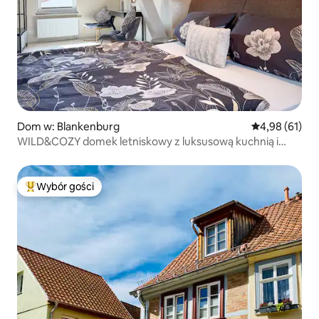
Dom w: Blankenburg
Średnia ocena:
4,98 (61)
WILD&COZY domek letniskowy z luksusową kuchnią i
garażem
Wybór gości
Najpopularniejsze z kategorii Wybór gości