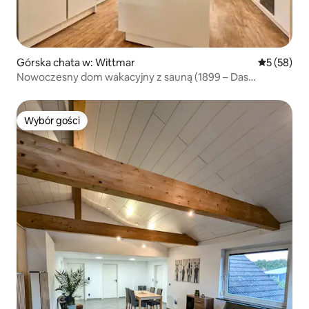
Górska chata w: Wittmar
Średnia oce
5 (58)
Nowoczesny dom wakacyjny z sauną (1899 – Das
Ferienhaus)
Wybór gości
Wybór gości