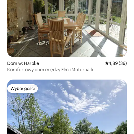
Dom w: Harbke
Średnia ocena:
4,89 (36)
Komfortowy dom między Elm i Motorpark
Wybór gości
Wybór gości