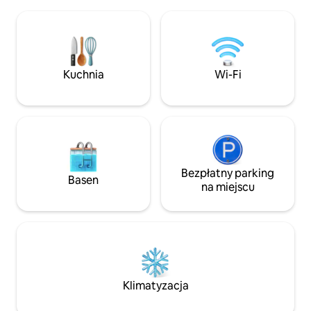
dobę umożliwia elastyczny przyjazd. • 3
aby uwzględnić pak
sypialnie • Duże łóżko (king), średnie
i ręczników. Mieszkanie jest idealne dla 2
łóżko (queen) i 3 łóżka pojedyncze •
osób dorosłych i 
Duży balkon • Kuchnia, zmywarka
dzieci.
i w pełni automatyczny ekspres do kawy
• 2 łazienki, prysznic, wanna, • Pralka •
Kuchnia
Wi-Fi
Wi-Fi i smart TV z Netflixem • Dużo
miejsc parkingowych przy domu
Bezpłatny parking
Basen
na miejscu
Klimatyzacja