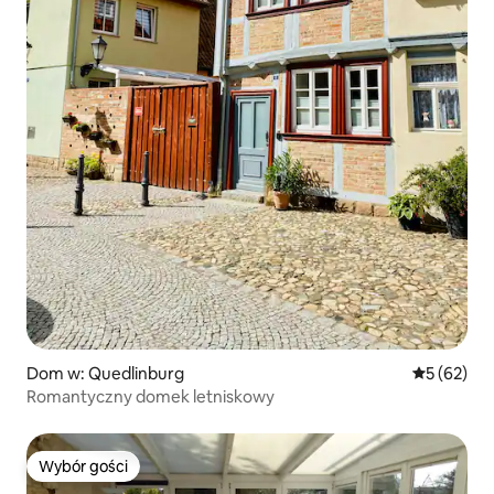
Dom w: Quedlinburg
Średnia oce
5 (62)
Romantyczny domek letniskowy
Wybór gości
Wybór gości