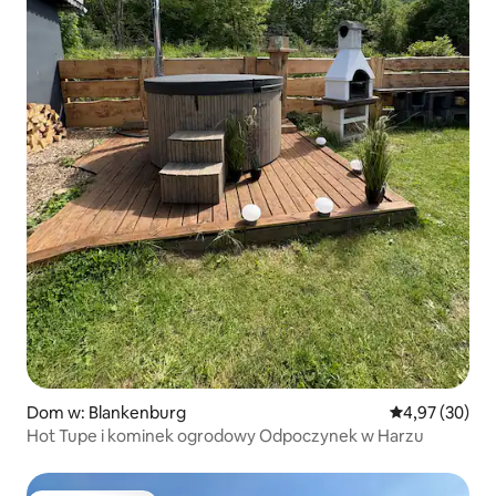
Dom w: Blankenburg
Średnia ocena:
4,97 (30)
Hot Tupe i kominek ogrodowy Odpoczynek w Harzu