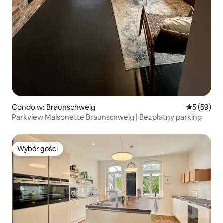
Condo w: Braunschweig
Średnia oce
5 (59)
Parkview Maisonette Braunschweig | Bezpłatny parking
Wybór gości
Wybór gości