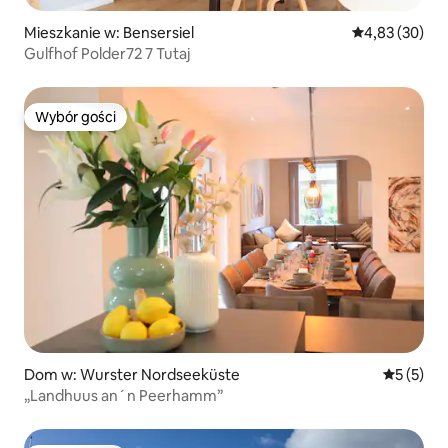
Mieszkanie w: Bensersiel
Średnia ocena:
4,83 (30)
Gulfhof Polder72 7 Tutaj
Wybór gości
Wybór gości
Dom w: Wurster Nordseeküste
Średnia oc
5 (5)
„Landhuus an´n Peerhamm”