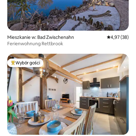
Mieszkanie w: Bad Zwischenahn
Średnia ocena:
4,97 (38)
Ferienwohnung Rettbrook
Wybór gości
Najpopularniejsze z kategorii Wybór gości