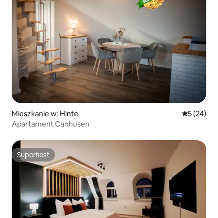
Mieszkanie w: Hinte
Średnia oce
5 (24)
Apartament Canhusen
Superhost
Superhost