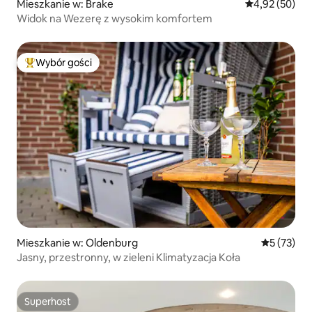
Mieszkanie w: Brake
Średnia ocena:
4,92 (50)
Widok na Wezerę z wysokim komfortem
Wybór gości
Najpopularniejsze z kategorii Wybór gości
Mieszkanie w: Oldenburg
Średnia oce
5 (73)
Jasny, przestronny, w zieleni Klimatyzacja Koła
Superhost
Superhost