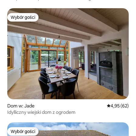
Wybór gości
Wybór gości
Dom w: Jade
Średnia ocena:
4,95 (62)
Idylliczny wiejski dom z ogrodem
Wybór gości
Wybór gości