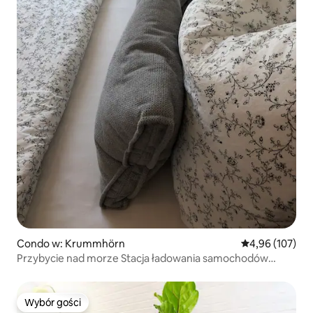
Condo w: Krummhörn
Średnia ocena: 
4,96 (107)
Przybycie nad morze Stacja ładowania samochodów
elektrycznych
Wybór gości
Wybór gości