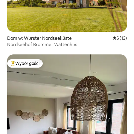
Dom w: Wurster Nordseeküste
Średnia oce
5 (13)
Nordseehof Brömmer Wattenhus
Wybór gości
Najpopularniejsze z kategorii Wybór gości