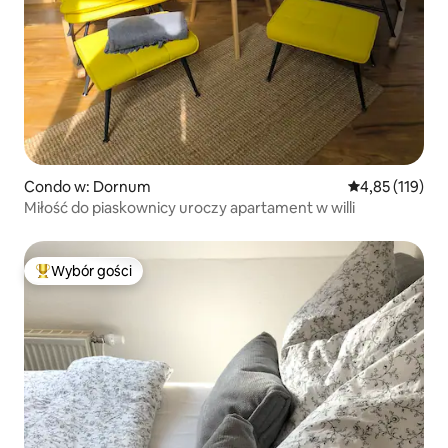
Condo w: Dornum
Średnia ocena: 
4,85 (119)
Miłość do piaskownicy uroczy apartament w willi
Wybór gości
Najpopularniejsze z kategorii Wybór gości