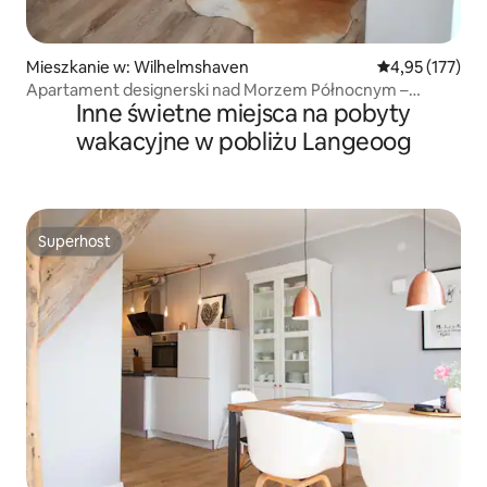
Mieszkanie w: Wilhelmshaven
Średnia ocena: 
4,95 (177)
Apartament designerski nad Morzem Północnym –
Inne świetne miejsca na pobyty
Wilhelmshaven
wakacyjne w pobliżu Langeoog
Superhost
Superhost