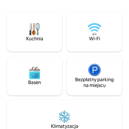
Wasz pobyt na Langeoog będzie jak
pościel, ręczniki 
najbardziej udany. Najlepsze i w
Bezpłatne Wi-Fi, 
większości słoneczne pozdrowienia z
gry, książki, radi
wyspy Langeoog. Wskazówka:
łóżeczko dziecięce
w chłodną wiosnę miejsce to jest
karmienia. Z przyjemnością przywitamy
odpowiednie tylko dla gości, którzy nie
Cię jako naszego g
są wrażliwi na zimno. Nieodpowiednie
Kuchnia
Wi-Fi
dla osób cierpiących na alergię!
Bezpłatny parking
Basen
na miejscu
Klimatyzacja