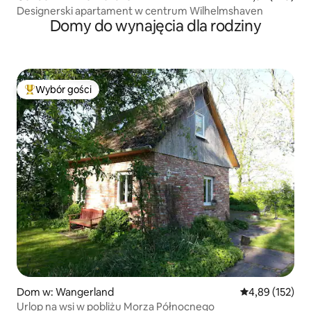
Designerski apartament w centrum Wilhelmshaven
Domy do wynajęcia dla rodziny
Wybór gości
Najpopularniejsze z kategorii Wybór gości
Dom w: Wangerland
Średnia ocena: 
4,89 (152)
Urlop na wsi w pobliżu Morza Północnego