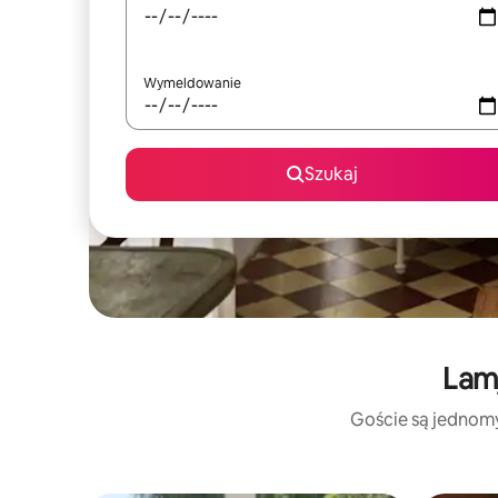
Wymeldowanie
Szukaj
Lamj
Goście są jednomyś