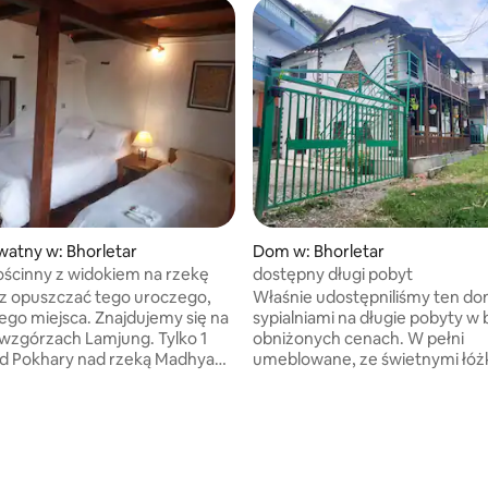
watny w: Bhorletar
Dom w: Bhorletar
ścinny z widokiem na rzekę
dostępny długi pobyt
z opuszczać tego uroczego,
Właśnie udostępniliśmy ten do
go miejsca. Znajdujemy się na
sypialniami na długie pobyty w
wzgórzach Lamjung. Tylko 1
obniżonych cenach. W pełni
od Pokhary nad rzeką Madhya
umeblowane, ze świetnymi łóżk
erujemy projekty
całodobową ciepłą wodą z nas
ackie w naszych lokalnych
kotłów. To wyjątkowa okazja za
rolnictwie, nauczaniu itp. Lub
godzinę drogi od Pokhary z pe
 znajdź swoje duchowe ja w
autobusem do centrum Pokhary
ięknym domu z niezakłóconymi
lotnisko. Obiekt oferuje niesa
Pływaj, spaceruj, czytaj, pisz w
widoki, prywatną kuchnię i ze