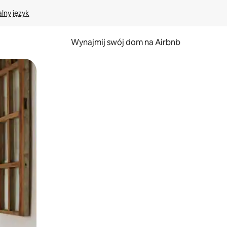
lny język
Wynajmij swój dom na Airbnb
e za pomocą gestów dotykowych lub przesuwania.