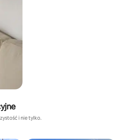
cyjne
ystość i nie tylko.