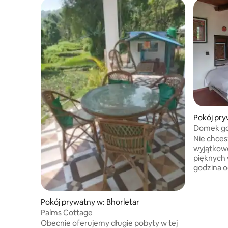
Pokój pry
Domek go
Nie chces
wyjątkowe
pięknych 
godzina 
Nepal. Of
wolontari
szkołach, 
Pokój prywatny w: Bhorletar
po prostu
Palms Cottage
naszym p
Obecnie oferujemy długie pobyty w tej
widokami. 