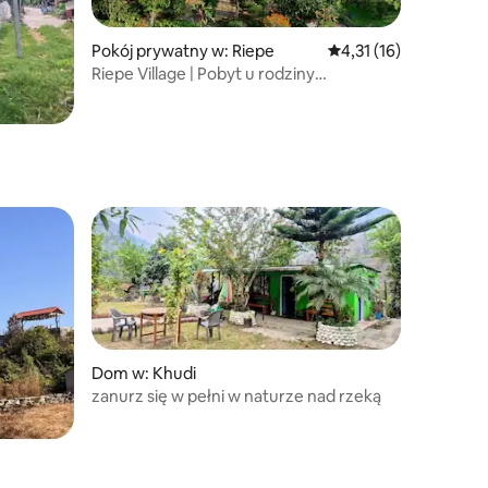
Pokój prywatny w: Riepe
Średnia ocena: 4,31 na
4,31 (16)
Riepe Village | Pobyt u rodziny
Annapurna
Dom w: Khudi
zanurz się w pełni w naturze nad rzeką