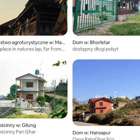
stwo agroturystyczne w: Mas
Dom w: Bhorletar
lace in natures lap, far from
dostępny długi pobyt
ścinny w: Gilung
ścinny Pari Ghar
Dom w: Hansapur
Oaza RatoGhar Eco