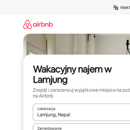
Przejdź
Niek
do
treści
Wakacyjny najem w
Lamjung
Znajdź i zarezerwuj wyjątkowe miejsca na po
na Airbnb
Lokalizacja
Gdy wyniki będą dostępne, możesz poruszać się p
Zameldowanie