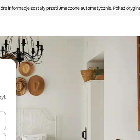
tóre informacje zostały przetłumaczone automatycznie. 
Pokaż orygina
byt
o nich za pomocą klawiszy strzałek w górę i w dół lub przeglądać j