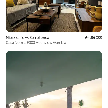
Mieszkanie w: Serrekunda
Średnia ocena:
4,86 (22)
Casa Norma F303 Aquaview Gambia