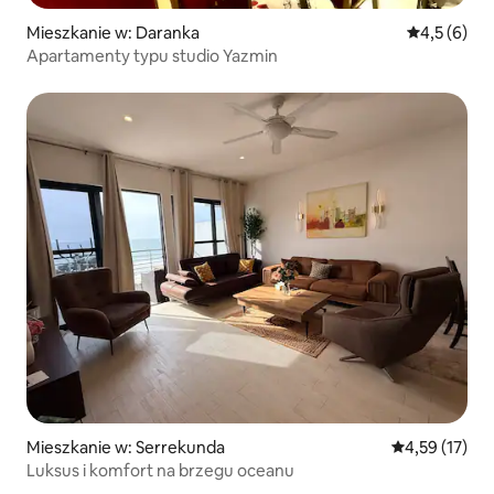
Mieszkanie w: Daranka
Średnia ocen
4,5 (6)
Apartamenty typu studio Yazmin
Mieszkanie w: Serrekunda
Średnia ocena:
4,59 (17)
Luksus i komfort na brzegu oceanu