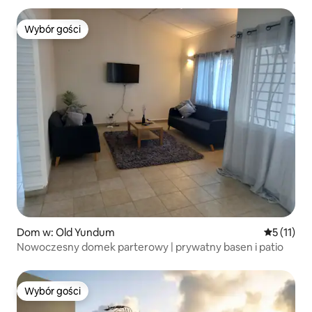
Wybór gości
Wybór gości
Dom w: Old Yundum
Średnia oc
5 (11)
Nowoczesny domek parterowy | prywatny basen i patio
Wybór gości
Wybór gości