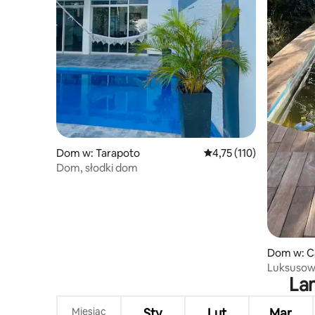
Dom w: Tarapoto
Średnia ocena: 4,75 na 5
4,75 (110)
Dom, słodki dom
Dom w: Ca
Luksusowa
Lam
Miesiąc
Sty
Lut
Mar