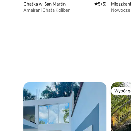
Chatka w: San Martín
Średnia ocena: 5 na
5 (5)
Mieszkani
Amairani Chata Koliber
Nowoczes
Klimatyzac
Wybór g
Wybór g