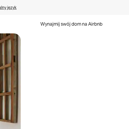
lny język
Wynajmij swój dom na Airbnb
e za pomocą gestów dotykowych lub przesuwania.