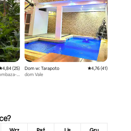
Średnia ocena: 4,84 na 5, liczba recenzji: 25
4,84 (25)
Dom w: Tarapoto
Średnia ocena: 4,76 na
4,76 (41)
umbaza-
dom Vale
sce?
Wrz
Paź
Lis
Gru