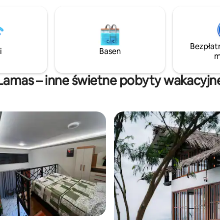
Roque de Cumbaza to małe mi
pełne kultury i tradycji, z gości
społecznością zajmującą się u
kakao i kawy. Życie tutaj płynie
rzeki Cumbaza, która zachęca 
Bezpłat
orzeźwiających kąpieli i chwil re
i
Basen
m
Lamas – inne świetne pobyty wakacyjn