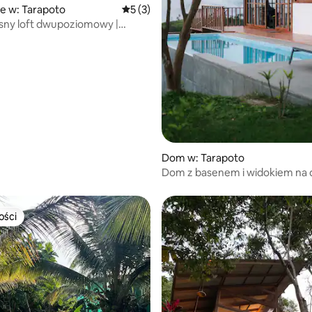
 5, liczba recenzji: 5
e w: Tarapoto
Średnia ocena: 5 na 5, liczba recenzji: 3
5 (3)
ny loft dwupoziomowy |
ja | W pobliżu lotniska
Dom w: Tarapoto
Dom z basenem i widokiem na d
Tarapoto
ości
ości