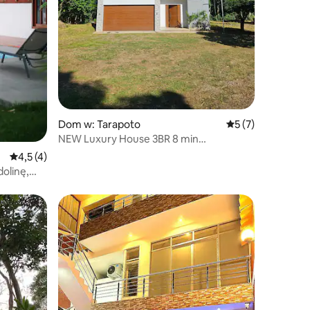
Dom w: Tarapoto
Średnia ocena: 5 n
5 (7)
NEW Luxury House 3BR 8 min
Śródmieście
Średnia ocena: 4,5 na 5, liczba recenzji: 4
4,5 (4)
olinę,