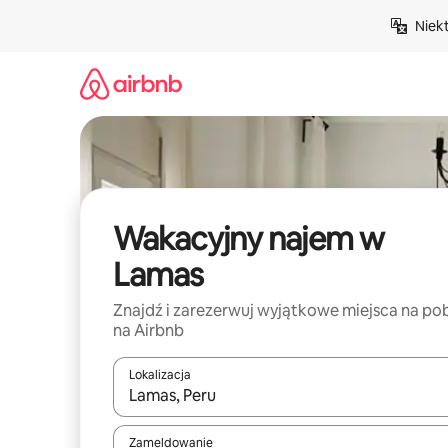
Przejdź
Niek
do
treści
Wakacyjny najem w
Lamas
Znajdź i zarezerwuj wyjątkowe miejsca na po
na Airbnb
Lokalizacja
Gdy wyniki będą dostępne, możesz poruszać się p
Zameldowanie