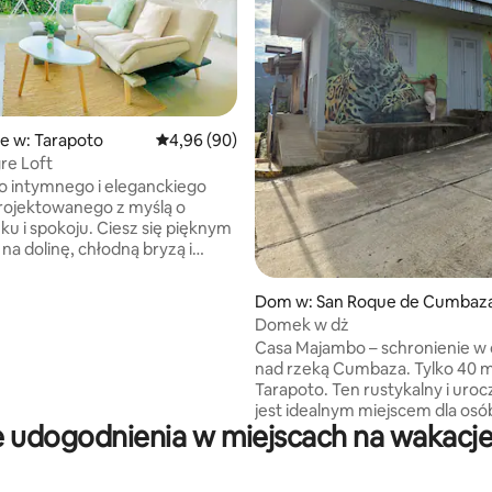
5, liczba recenzji: 72
e w: Tarapoto
Średnia ocena: 4,96 na 5, liczba recenzji: 90
4,96 (90)
gre Loft
do intymnego i eleganckiego
projektowanego z myślą o
u i spokoju. Ciesz się pięknym
na dolinę, chłodną bryzą i
eniami zaprojektowanymi do
acji. Loft, położony
Dom w: San Roque de Cumbaz
5 minut od centrum, oferuje
Domek w dż
o typu Queen, klimatyzację,
Casa Majambo – schronienie w 
rnet i bezpłatny parking. Ciesz
nad rzeką Cumbaza. Tylko 40 m
em z panoramicznym widokiem.
Tarapoto. Ten rustykalny i uro
 tu hamaki i internet Wi-Fi,
jest idealnym miejscem dla osó
o odpoczynku, czytania, pracy
 udogodnienia w miejscach na wakacj
chcą oderwać się od hałasu, o
wiania krajobrazu.
czystym powietrzem i zanurzyć
w pięknie peruwiańskiej dżungli. S