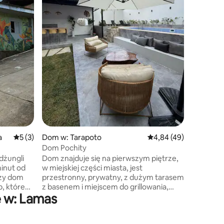
i grup p
prywatnoś
budzisz s
wskakuje
zorganizu
podczas g
w wodzie.
na wyjąt
klimat w 
a
Średnia ocena: 5 na 5, liczba recenzji: 3
5 (3)
Dom w: Tarapoto
Średnia ocena: 4,84 na 
4,84 (49)
Dom Pochity
dżungli
Dom znajduje się na pierwszym piętrze,
inut od
w miejskiej części miasta, jest
czy dom
przestronny, prywatny, z dużym tarasem
b, które
z basenem i miejscem do grillowania,
e w: Lamas
ddychać
wyposażoną kuchnią, 04 sypialniami, 03
 się
pełnymi łazienkami i 01 odwiedzającą
an
łazienkę, salon, biuro, jadalnię, garaż,