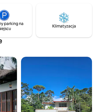
asteczko
pralnię, sznur na pranie, wodę przez całą
nną
dobę. Znajduje się w pobliżu szpitali i
prawą
klinik, siłowni i restauracji Posiada
 w rytmie
wszystkie podstawowe udogodnienia, a
do
także klimatyzację, wentylatory, Wi-Fi,
ny parking na
laksu.
Netflix, YouTube.
Klimatyzacja
iejscu
e