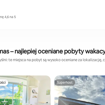
nę 4,6 na 5
as – najlepiej oceniane pobyty wakac
lni: te miejsca na pobyt są wysoko oceniane za lokalizację, cz
ości
Superhost
ości
Superhost