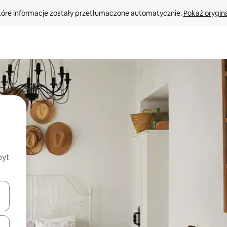
tóre informacje zostały przetłumaczone automatycznie. 
Pokaż orygina
byt
o nich za pomocą klawiszy strzałek w górę i w dół lub przeglądać j