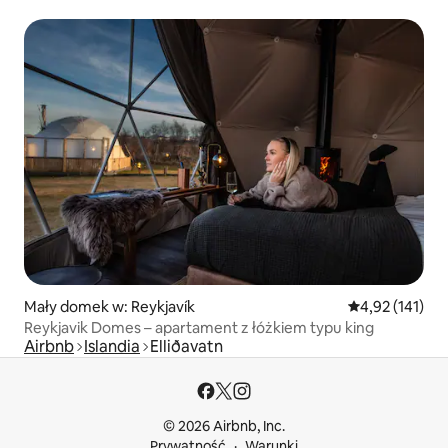
Mały domek w: Reykjavík
Średnia ocena: 
4,92 (141)
Reykjavik Domes – apartament z łóżkiem typu king
Airbnb
Islandia
Elliðavatn
© 2026 Airbnb, Inc.
Prywatność
Warunki