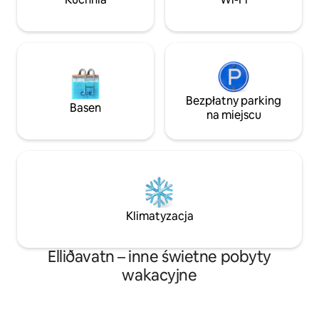
samochodem. Idealna lokalizacja do
rejestracyjny: HG
zwiedzania południowego zachodu.
Bezpłatny parking
Basen
na miejscu
Klimatyzacja
Elliðavatn – inne świetne pobyty
wakacyjne