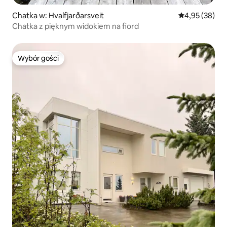
Chatka w: Hvalfjarðarsveit
Średnia ocena:
4,95 (38)
Chatka z pięknym widokiem na fiord
Wybór gości
Wybór gości