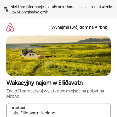
Przejdź
Niektóre informacje zostały przetłumaczone automatycznie. 
do
Pokaż oryginalny język
treści
Wynajmij swój dom na Airbnb
Wakacyjny najem w Elliðavatn
Znajdź i zarezerwuj wyjątkowe miejsca na pobyt na
Airbnb
Lokalizacja
Gdy wyniki będą dostępne, możesz poruszać się po nich za pom