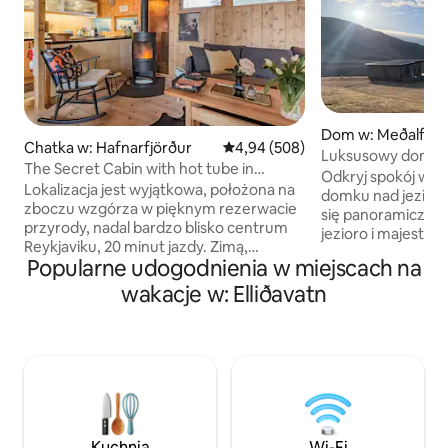
Dom w: Meðalfell
Chatka w: Hafnarfjörður
Średnia ocena: 4,94 na 5, liczba r
4,94 (508)
Luksusowy domek 
The Secret Cabin with hot tube in
Odkryj spokój w 
Nature Reserve
Lokalizacja jest wyjątkowa, położona na
domku nad jeziore
zboczu wzgórza w pięknym rezerwacie
się panoramiczny 
przyrody, nadal bardzo blisko centrum
jezioro i majesta
Reykjaviku, 20 minut jazdy. Zimą,
o rustykalnym, a 
Popularne udogodnienia w miejscach na
w okresie od grudnia do marca,
nowoczesnym wyst
samochód 4x4 jest niezbędny na Islandii.
wakacje w: Elliðavatn
piękne sypialnie i 
Brak transportu publicznego.
z nich jest w poko
Wieczorem możesz cieszyć się gorącą
jasne. Ciesz się b
kąpielą i podziwiać zorzę polarną,
zapierającym dech
a następnie odpocząć w wnętrzu, wśród
islandzkim wschodz
drewnianych paneli, które rozciągają się
przyrody. Zaledwi
aż do sklepienia, i spoglądać na las
Reykjaviku i 25 mi
z tarasu. Międzynarodowe lotnisko
to idealne miejsc
znajduje się 40-50 minut jazdy
szukających spok
Kuchnia
Wi-Fi