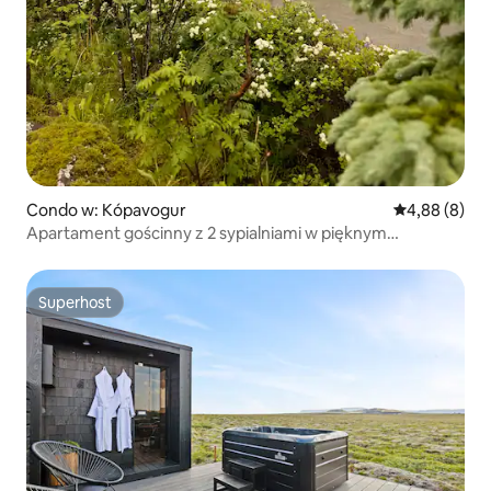
Condo w: Kópavogur
Średnia ocena
4,88 (8)
Apartament gościnny z 2 sypialniami w pięknym
prywatnym domu
Superhost
Superhost