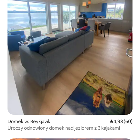
Domek w: Reykjavik
Średnia ocena:
4,93 (60)
Uroczy odnowiony domek nad jeziorem z 3 kajakami