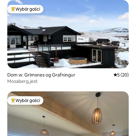
Wybór gości
Najpopularniejsze z kategorii Wybór gości
Dom w: Grímsnes og Grafningur
Średnia oce
5 (20)
Mosaberg,jest
Wybór gości
Najpopularniejsze z kategorii Wybór gości