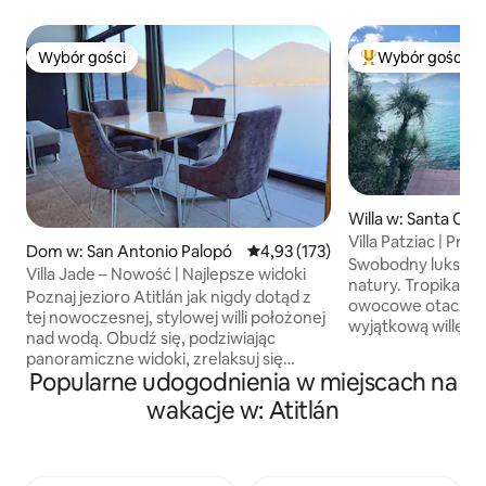
Wybór gości
Wybór gości
Wybór gości
Najpopularniejsze
Willa w: Santa Cru
a
Villa Patziac | Pry
Dom w: San Antonio Palopó
Średnia ocena: 4,93 na 5, liczba 
4,93 (173)
wypoczynek
Swobodny luksus i
Villa Jade – Nowość | Najlepsze widoki
natury. Tropikalne 
Poznaj jezioro Atitlán jak nigdy dotąd z
owocowe otaczają
tej nowoczesnej, stylowej willi położonej
wyjątkową willę z
nad wodą. Obudź się, podziwiając
zatoczkę z basen
panoramiczne widoki, zrelaksuj się
klify zanurzają się
Popularne udogodnienia w miejscach na
w prywatnym jacuzzi na świeżym
i otaczają spektak
powietrzu lub odpocznij w przestrzeni
wakacje w: Atitlán
wulkan. Zrelaksuj się w saunie, popływaj
wypoczynkowej pod gwiazdami. Dzięki
na desce SUP lub k
w pełni wyposażonej kuchni, dużemu
wannie na świeżym
łóżku, klimatyzacji i szybkiemu Wi-Fi, ten
pizzę z pieca ceglanego. N
spokojny ośrodek wypoczynkowy ma