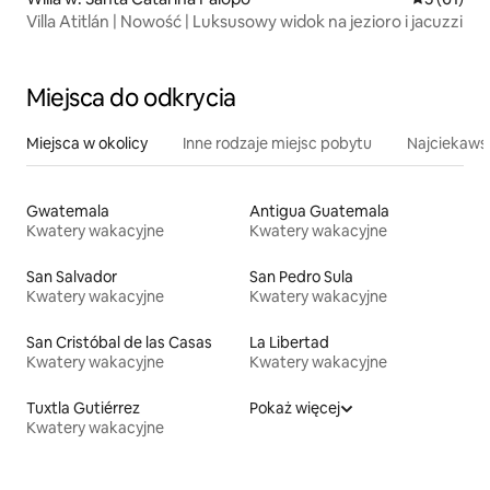
Villa Atitlán | Nowość | Luksusowy widok na jezioro i jacuzzi
Miejsca do odkrycia
Miejsca w okolicy
Inne rodzaje miejsc pobytu
Najciekawsz
Gwatemala
Antigua Guatemala
Kwatery wakacyjne
Kwatery wakacyjne
San Salvador
San Pedro Sula
Kwatery wakacyjne
Kwatery wakacyjne
San Cristóbal de las Casas
La Libertad
Kwatery wakacyjne
Kwatery wakacyjne
Tuxtla Gutiérrez
Pokaż więcej
Kwatery wakacyjne