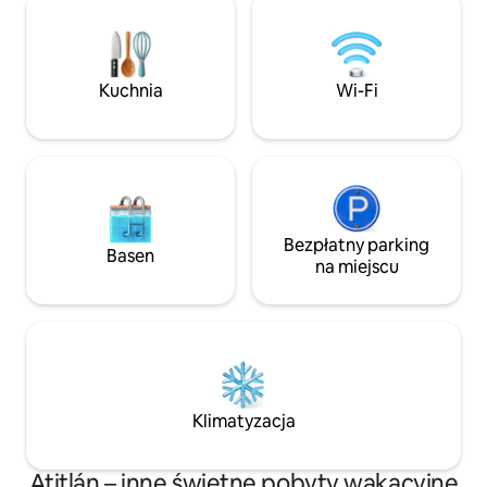
jest mnóstwo miej
wszystko, czego potrzebujesz do
relaksu, jedzenia
idealnego pobytu nad jeziorem.
i podziwiania nie
Zaledwie kilka minut drogi od uroczego
Ciesz się jeziorem
miasteczka San Antonio Palopó, jest to
wydaniu. Prywatn
Kuchnia
Wi-Fi
idealne miejsce, aby cieszyć się
przyrodą, spokojem i niezapomnianymi
zachodami słońca.
Bezpłatny parking
Basen
na miejscu
Klimatyzacja
Atitlán – inne świetne pobyty wakacyjne