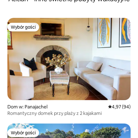
Wybór gości
Wybór gości
Dom w: Panajachel
Średnia ocena:
4,97 (94)
Romantyczny domek przy plaży z 2 kajakami
Wybór gości
Wybór gości