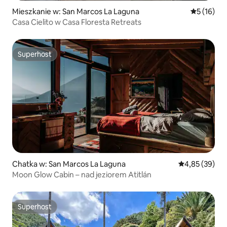
Mieszkanie w: San Marcos La Laguna
Średnia oce
5 (16)
Casa Cielito w Casa Floresta Retreats
Superhost
Superhost
Chatka w: San Marcos La Laguna
Średnia ocena:
4,85 (39)
Moon Glow Cabin – nad jeziorem Atitlán
Superhost
Superhost