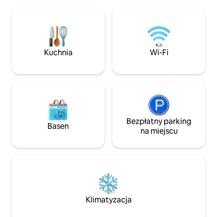
Możesz cieszyć się wszystkim na
ODLEGŁEJ okolic
poziomie parteru i nikt nie będzie
uzyskać lokalizację
przeszkadzał podczas Twojego pobytu.
po południu. Cieszymy się, że możemy
Jest odpowiedni dla dużej grupy ludzi,
Cię powitać, ale s
rodziny i przyjaciół. Mini sklep spożywczy
być może nie speł
zaledwie 3 minuty spacerem. Do
. Jeśli nie macie n
Kuchnia
Wi-Fi
centrum miasta można dojechać
się i rezerwujcie !
samochodem w około 10 minut.
Bezpłatny parking
Basen
na miejscu
Klimatyzacja