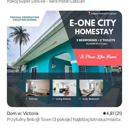
Pokój Super Deluxe - Sara Hotel Labuan
Dom w: Victoria
Średnia ocena:
4,81 (21)
Przytulny Bnb @ Town (3 pokoje) Najbliżej lotniska/miasta