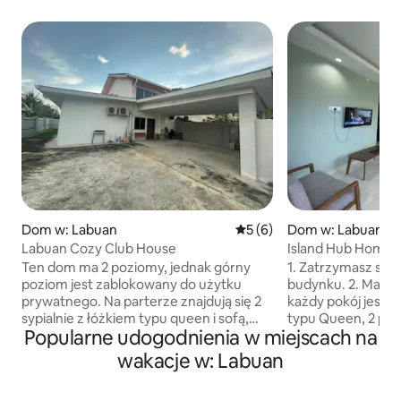
Dom w: Labuan
Średnia ocena: 5 na 5, liczb
5 (6)
Dom w: Labuan
Labuan Cozy Club House
Island Hub Homest
Ten dom ma 2 poziomy, jednak górny
1. Zatrzymasz się 
poziom jest zablokowany do użytku
budynku. 2. Mamy 2 sypialnie, w których
prywatnego. Na parterze znajdują się 2
każdy pokój jest 
sypialnie z łóżkiem typu queen i sofą,
typu Queen, 2 poje
Popularne udogodnienia w miejscach na
każdy pokój dostępny dla maksymalnie 6
Otwórz kuchnię k
lub 7 osób, jednak inny materac z
podstawowymi nac
wakacje w: Labuan
łóżkiem typu king do 2 lub 3 osób będzie
kuchennymi. 4. Zmieniliśmy sofę dla
dostępny w przestrzeni wspólnej.
dwóch osób. 5. Znajduje się w dość