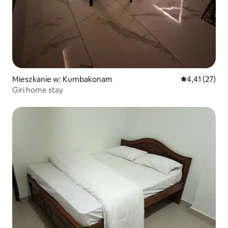
Mieszkanie w: Kumbakonam
Średnia ocena:
4,41 (27)
Giri home stay