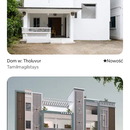
Dom w: Tholuvur
Nowe miejsc
Nowość
Tamilmagilstays