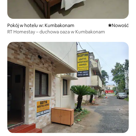
Pokój w hotelu w: Kumbakonam
Nowe miejsc
Nowość
RT Homestay – duchowa oaza w Kumbakonam