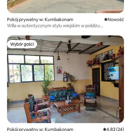
Pokój prywatny w: Kumbakonam
Nowe miejsc
Nowość
Willa w autentycznym stylu wiejskim w pobliżu
Kumbakonam
Wybór gości
Wybór gości
Pokój prywatny w: Kumbakonam
Średnia ocena:
4,83 (24)