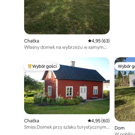
Katthamm
Chatka
Średnia ocena: 4,95 na 
4,95 (63)
Własny domek na wybrzeżu w samym
sercu Ljugarn
Wybór gości
Wybór g
Najpopularniejsze z kategorii Wybór gości
Wybór g
Chatka
Średnia ocena: 4,95 na 
4,95 (60)
Smiss Domek przy szlaku turystycznym i
Dom
w pobliżu morza
W pobliżu