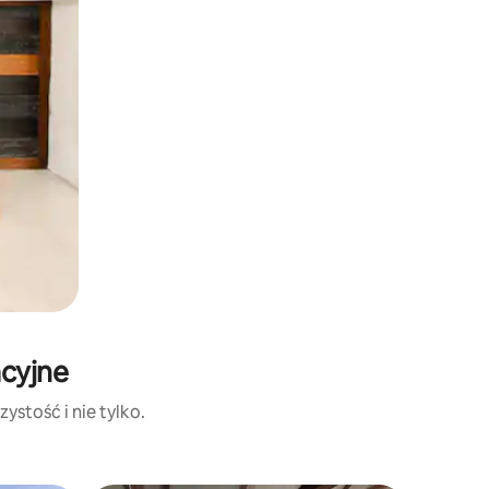
acyjne
ystość i nie tylko.