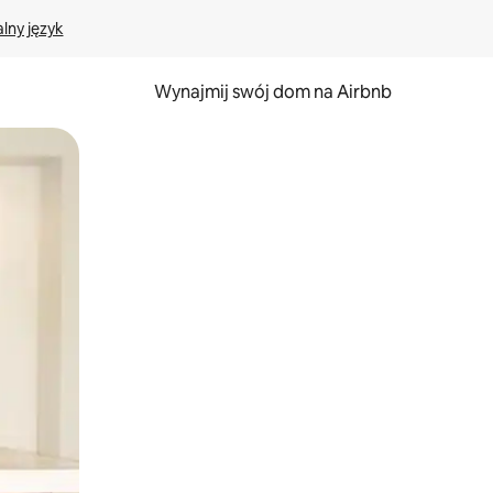
lny język
Wynajmij swój dom na Airbnb
e za pomocą gestów dotykowych lub przesuwania.