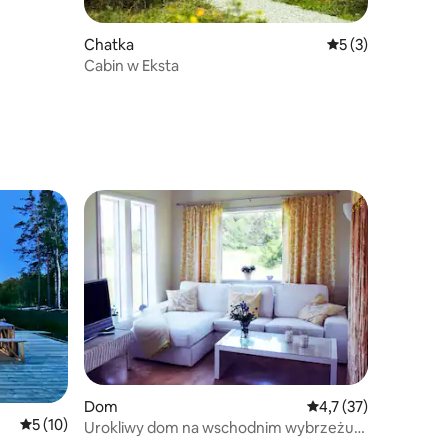
Chatka
Średnia ocena: 5 n
5 (3)
Cabin w Eksta
Dom
Średnia ocena: 4,7 na
4,7 (37)
Średnia ocena: 5 na 5, liczba recenzji: 10
5 (10)
Urokliwy dom na wschodnim wybrzeżu
Gotlandii