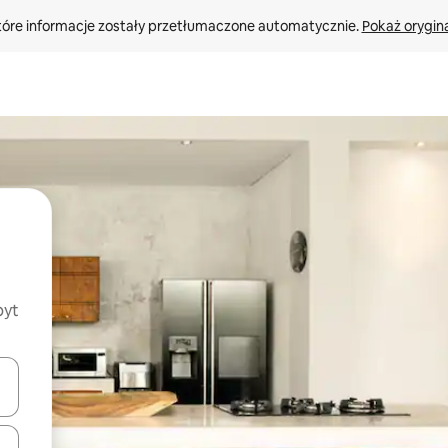
tóre informacje zostały przetłumaczone automatycznie. 
Pokaż orygina
byt
o nich za pomocą klawiszy strzałek w górę i w dół lub przeglądać j