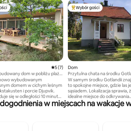
ości
Wybór gości
ości
Najpopularniejsze z kategorii 
, liczba recenzji: 94
Średnia ocena: 5 na 5, liczba recenzji: 7
5 (7)
Dom
udowany dom w pobliżu plaży,
Przytulna chata na środku Gotl
ę nowo wybudowanym
W samym środku Gotlandii znaj
snym domem w cichym leśnym
to spokojne miejsce, gdzie las 
kstakusten i porcie Djupvik.
sąsiadem. Lokalizacja sprawia, ż
uje się w odległości 10 minut
idealne miejsce do odkrywania
dogodnienia w miejscach na wakacje w
spaceru od plaży Djupvik,
wszystkiego, co wyspa ma do
stauracji. 3 sypialnie, 6-8 miejsc
zaoferowania, jest to tak krótk
ch. Poranne i wieczorne
Fårö na północy, jak do Hobur
 różnych stronach domu.
na południu, ale nadal tylko pół
ju lasu. Na terenie
jazdy do Visby z jego bogactwe
ości znajduje się domek
i rozrywki. Składa się z dwóch