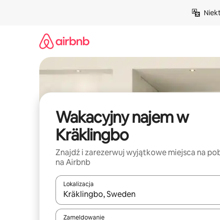
Przejdź
Niek
do
treści
Wakacyjny najem w
Kräklingbo
Znajdź i zarezerwuj wyjątkowe miejsca na po
na Airbnb
Lokalizacja
Gdy wyniki będą dostępne, możesz poruszać się p
Zameldowanie