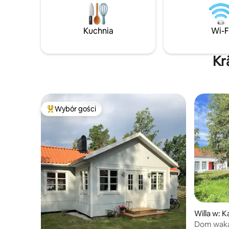
ręczniki nie są wliczone w cenę, można je
gościnny,
wypożyczyć. Kominek na zdjęciu nie
Na Airbnb
działa.
oferta. Możesz wykupić sprzątanie za
Kuchnia
Wi-F
1500 sek.
na własną
Kr
Wybór gości
Najpopularniejsze z kategorii Wybór gości
Willa w: 
Dom wakac