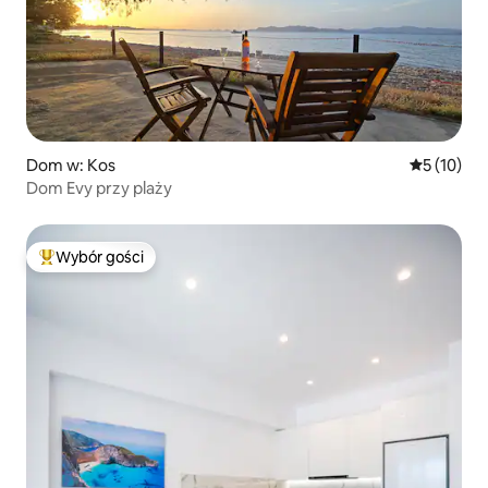
Dom w: Kos
Średnia oce
5 (10)
Dom Evy przy plaży
Wybór gości
Najpopularniejsze z kategorii Wybór gości