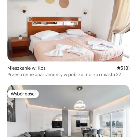
Mieszkanie w: Kos
Średnia oc
5 (8)
Przestronne apartamenty w pobliżu morza i miasta 22
Wybór gości
Wybór gości