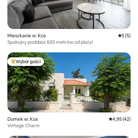
Mieszkanie w: Kos
Średnia oc
5 (5)
Spokojny poddasz 600 metrów od plaży!
Wybór gości
Najpopularniejsze z kategorii Wybór gości
Domek w: Kos
Średnia ocena:
4,95 (42)
Vintage Charm