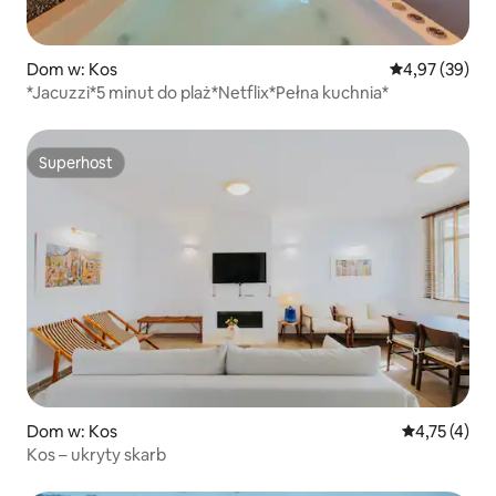
Dom w: Kos
Średnia ocena:
4,97 (39)
*Jacuzzi*5 minut do plaż*Netflix*Pełna kuchnia*
Superhost
Superhost
Dom w: Kos
Średnia ocena
4,75 (4)
Kos – ukryty skarb