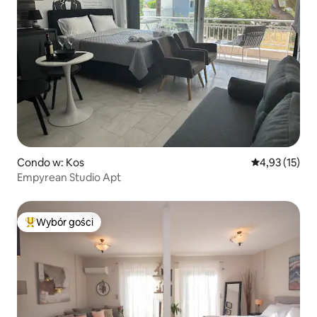
Condo w: Kos
Średnia ocena:
4,93 (15)
Empyrean Studio Apt
Wybór gości
Najpopularniejsze z kategorii Wybór gości