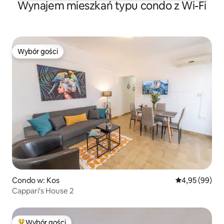
Wynajem mieszkań typu condo z Wi-Fi
Wybór gości
Wybór gości
Condo w: Kos
Średnia ocena:
4,95 (99)
Cappari's House 2
Wybór gości