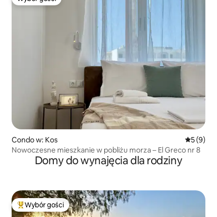
Wybór gości
Condo w: Kos
Średnia oc
5 (9)
Nowoczesne mieszkanie w pobliżu morza – El Greco nr 8
Domy do wynajęcia dla rodziny
Wybór gości
Najpopularniejsze z kategorii Wybór gości