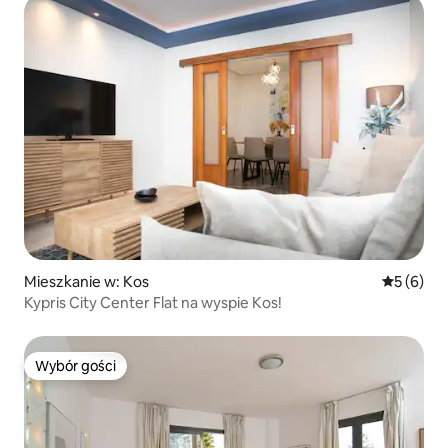
Mieszkanie w: Kos
Średnia oc
5 (6)
Kypris City Center Flat na wyspie Kos!
Wybór gości
Wybór gości