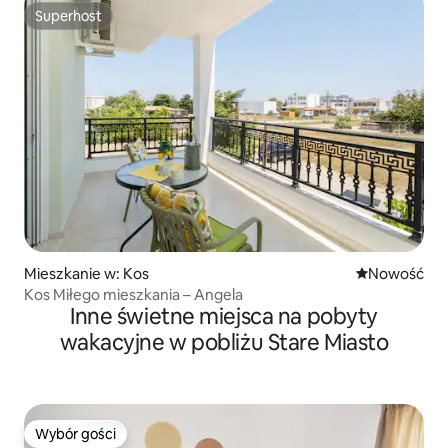
Superhost
Superhost
Mieszkanie w: Kos
Nowe miejsc
Nowość
Kos Miłego mieszkania – Angela
Inne świetne miejsca na pobyty
wakacyjne w pobliżu Stare Miasto
Wybór gości
Wybór gości