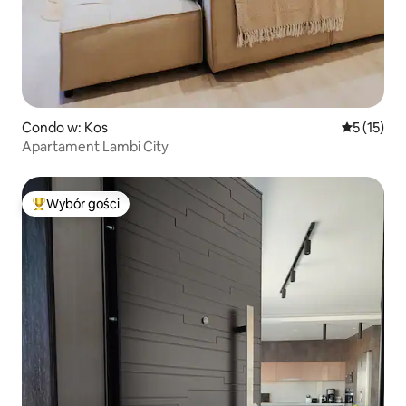
Condo w: Kos
Średnia oce
5 (15)
Apartament Lambi City
Wybór gości
Najpopularniejsze z kategorii Wybór gości