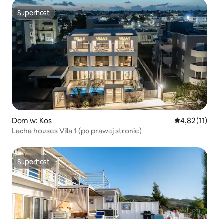
Superhost
Superhost
Dom w: Kos
Średnia ocena:
4,82 (11)
Lacha houses Villa 1 (po prawej stronie)
Superhost
Superhost