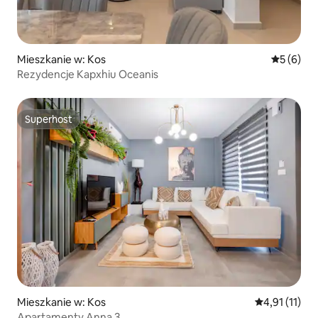
Mieszkanie w: Kos
Średnia oc
5 (6)
Rezydencje Kapxhiu Oceanis
Superhost
Superhost
Mieszkanie w: Kos
Średnia ocena
4,91 (11)
Apartamenty Anna 3