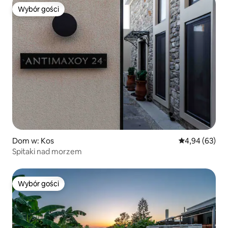
Wybór gości
Wybór gości
Dom w: Kos
Średnia ocena:
4,94 (63)
Spitaki nad morzem
Wybór gości
Wybór gości