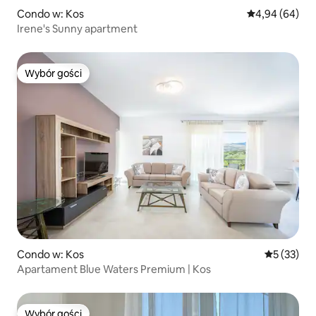
Condo w: Kos
Średnia ocena:
4,94 (64)
Irene's Sunny apartment
Wybór gości
Wybór gości
Condo w: Kos
Średnia oce
5 (33)
Apartament Blue Waters Premium | Kos
Wybór gości