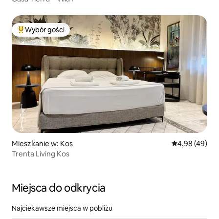
Wybór gości
Najpopularniejsze z kategorii Wybór gości
Mieszkanie w: Kos
Średnia ocena:
4,98 (49)
Trenta Living Kos
Miejsca do odkrycia
Najciekawsze miejsca w pobliżu