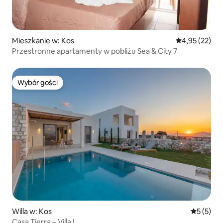
Mieszkanie w: Kos
Średnia ocena:
4,95 (22)
Przestronne apartamenty w pobliżu Sea & City 7
Wybór gości
Wybór gości
Willa w: Kos
Średnia oc
5 (5)
Casa Tierra – Villa I