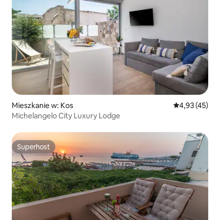
Mieszkanie w: Kos
Średnia ocena:
4,93 (45)
Michelangelo City Luxury Lodge
Superhost
Superhost