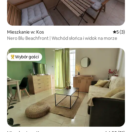
Mieszkanie w: Kos
Średnia oc
5 (3)
Nero Blu Beachfront | Wschód słońca i widok na morze
Wybór gości
Najpopularniejsze z kategorii Wybór gości