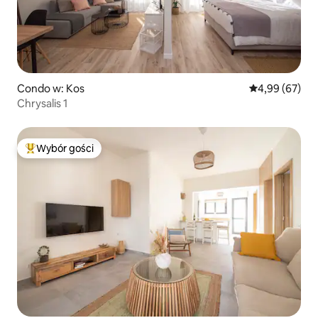
Condo w: Kos
Średnia ocena:
4,99 (67)
Chrysalis 1
Wybór gości
Najpopularniejsze z kategorii Wybór gości