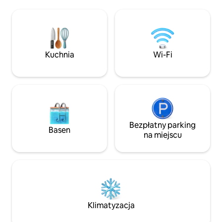
bezpłatne.
gości, którzy wyobrażają sobie
wymarzone wakacje na wyspie
Hipokratesa. W niezrównanej lokalizacji
wzbogaconej o nowoczesne
udogodnienia.
Kuchnia
Wi-Fi
Bezpłatny parking
Basen
na miejscu
Klimatyzacja