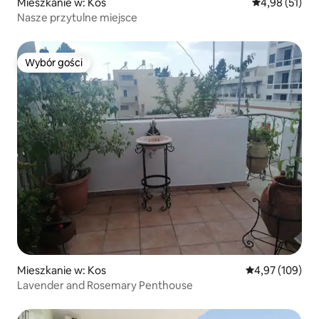
Mieszkanie w: Kos
Średnia ocena:
4,98 (51)
Nasze przytulne miejsce
Wybór gości
Wybór gości
Mieszkanie w: Kos
Średnia ocena: 
4,97 (109)
Lavender and Rosemary Penthouse