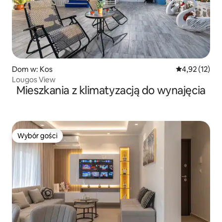
Dom w: Kos
Średnia ocena:
4,92 (12)
Lougos View
Mieszkania z klimatyzacją do wynajęcia
Wybór gości
Wybór gości