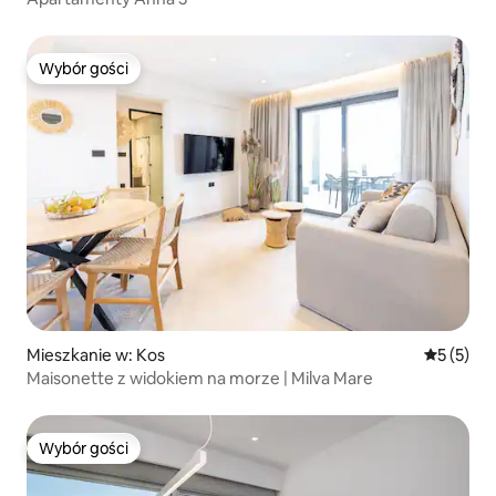
Wybór gości
Wybór gości
Mieszkanie w: Kos
Średnia oc
5 (5)
Maisonette z widokiem na morze | Milva Mare
Wybór gości
Wybór gości