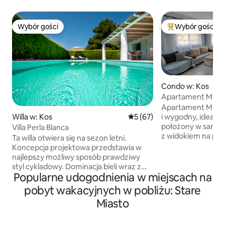
Wybór gości
Wybór gości
Wybór gości
Najpopularniejsze
Condo w: Kos
Apartament Michali
Apartament Micha
i wygodny, idealny 
Willa w: Kos
Średnia ocena: 5 na 5, liczba
5 (67)
położony w samym
Villa Perla Blanca
z widokiem na port
Ta willa otwiera się na sezon letni.
wszelkiego rodzaj
Koncepcja projektowa przedstawia w
miejsc. Centralna 
najlepszy możliwy sposób prawdziwy
odległości zaledwi
styl cykladowy. Dominacja bieli wraz z
i port znajdują się
Popularne udogodnienia w miejscach na
minimalistycznym elementem zapewnia
dyspozycji gości j
idealne miejsce dla tych, którzy szukają
pobyt wakacyjnych w pobliżu: Stare
kuchnia z pralką, b
spokoju, ciszy i relaksu. Willa „Perla
Miasto
rozkładaną sofą, 
Blanca” jest uosobieniem elegancji w
łóżkiem oraz łazie
prostocie i nienagannym guście, co czyni
toaletą. Wi-Fi i kl
ją idealnym miejscem wypoczynku dla