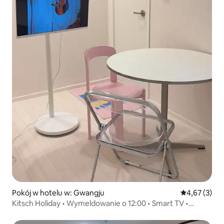
Pokój w hotelu w: Gwangju
Średnia ocena
4,67 (3)
Kitsch Holiday • Wymeldowanie o 12:00 • Smart TV •
Przytulne, nowo wybudowane, klimatyczne
zakwaterowanie • 301