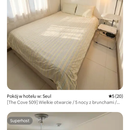
Pokój w hotelu w: Seul
Średnia oce
5 (20)
[The Cove 509] Wielkie otwarcie / 5 nocy z brunchami /
Myeong-dong, Hongdae 20 minut / Przechowalnia
bagażu / Zniżka na kilka nocy / Zniżka na dłuższy pobyt
Superhost
Superhost