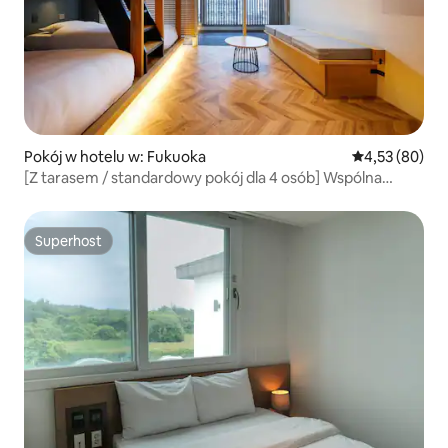
Pokój w hotelu w: Fukuoka
Średnia ocena:
4,53 (80)
[Z tarasem / standardowy pokój dla 4 osób] Wspólna
kuchnia z pralką / Bezobsługowy designerski hotel_D6
Superhost
Superhost