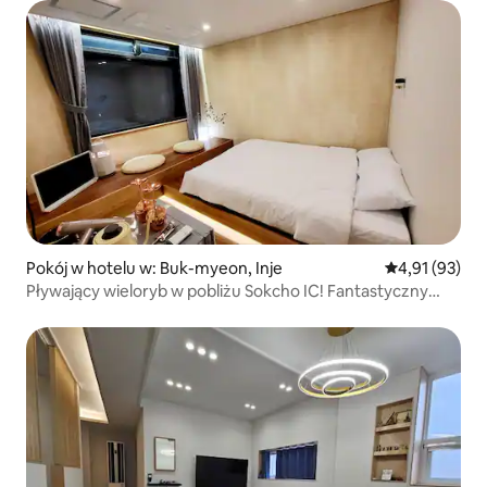
Pokój w hotelu w: Buk-myeon, Inje
Średnia ocena:
4,91 (93)
Pływający wieloryb w pobliżu Sokcho IC! Fantastyczny
leśny kangurzy nocleg + prywatna strefa piknikowa i
kempingowa za darmo (2)