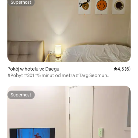
Superhost
Superhost
Pokój w hotelu w: Daegu
Średnia ocen
4,5 (6)
#Pobyt #201 #5 minut od metra #Targ Seomun
#Dongseong-ro #Gyodong #Park Duryu #Eworld
#Mopsan
Superhost
Superhost