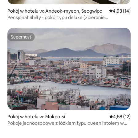
Pokój w hotelu w: Andeok-myeon, Seogwipo
Średnia ocena:
4,93 (14)
Pensjonat Shilty - pokój typu deluxe (zbieranie
pomarańczy i wypożyczalnia sprzętu do grillowania)
Superhost
Superhost
Pokój w hotelu w: Mokpo-si
Średnia ocena:
4,58 (12)
Pokoje jednoosobowe z łóżkiem typu queen i stołem w
zabytkowej wiosce