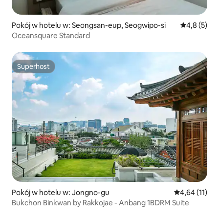
Pokój w hotelu w: Seongsan-eup, Seogwipo-si
Średnia ocen
4,8 (5)
Oceansquare Standard
Superhost
Superhost
Pokój w hotelu w: Jongno-gu
Średnia ocena:
4,64 (11)
Bukchon Binkwan by Rakkojae - Anbang 1BDRM Suite