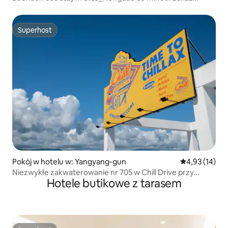
palenia
Superhost
Superhost
Pokój w hotelu w: Yangyang-gun
Średnia ocena:
4,93 (14)
Niezwykłe zakwaterowanie nr 705 w Chill Drive przy
Hotele butikowe z tarasem
drodze krajowej nr 7 w Yangyang