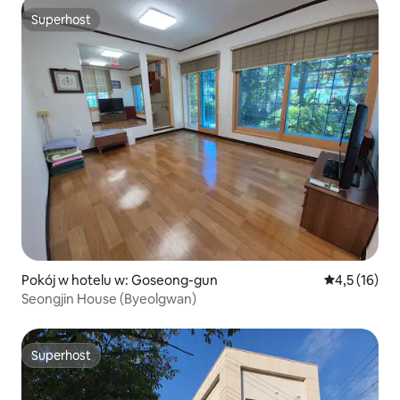
Superhost
Superhost
Pokój w hotelu w: Goseong-gun
Średnia ocena
4,5 (16)
Seongjin House (Byeolgwan)
Superhost
Superhost