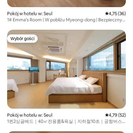
Pokój w hotelu w: Seul
Średnia ocena:
4,75 (36)
1# Emma's Room | W pobliżu Myeong-dong | Bezpieczny
hotel, darmowa pościel, przechowalnia bagażu | Prywatna
łazienka
Wybór gości
Wybór gości
Pokój w hotelu w: Seul
Średnia ocena:
4,79 (52)
1퀸2싱글베드｜40㎡전용룸&욕실｜지하철10초｜공항버스1
분｜짐보관｜엘베｜명동·DDP·광장시장