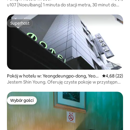
u107 [Noeulbang] 1 minuta do stacji metra, 30 minut do
Myeong-dong, 40 minut do Seongsu
Superhost
Superhost
Pokój w hotelu w: Yeongdeungpo-dong, Yeon
Średnia ocena:
4,68 (22)
gdeungpo-gu
Jestem Shin Young. Oferuję czyste pokoje w przystępnej
cenie
Wybór gości
Wybór gości