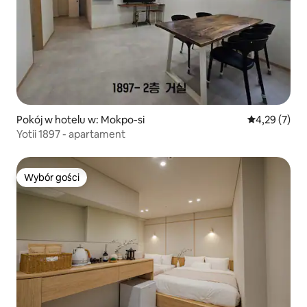
Pokój w hotelu w: Mokpo-si
Średnia ocena
4,29 (7)
Yotii 1897 - apartament
Wybór gości
Wybór gości