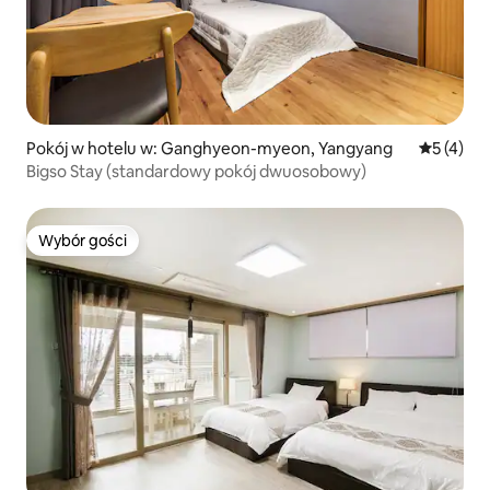
Pokój w hotelu w: Ganghyeon-myeon, Yangyang
Średnia oc
5 (4)
Bigso Stay (standardowy pokój dwuosobowy)
Wybór gości
Wybór gości