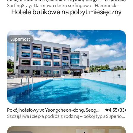
ng
SurfingStay#Darmowa deska surfingowa #Hammock
Hotele butikowe na pobyt miesięczny
#ocean front
Superhost
Superhost
Pokój hotelowy w: Yeongcheon-dong, Seogwi
Średnia ocena:
4,55 (33)
po
Szczęśliwa i ciepła podróż z rodziną – pokój typu Superior
Twin