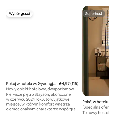
Wybór gości
Superhost
Wybór gości
Superhost
Pokój w hotelu w: Gyeongju-
Średnia ocena: 4,97 na 5, liczba 
4,97 (116)
si
Nowy obiekt hotelowy, dwupoziomowy
apartament, kąpiel stópGrill na dachu. W
Pierwsze piętro Stayaon, ukończone
odległości spaceru od Hwangnidan-gil.
w czerwcu 2024 roku, to wyjątkowe
Pokój w hotelu w: 
Śniadanie wliczone w cenę. Najlepsza
miejsce, w którym komfort wnętrza
[Specjalna oferta
lokalizacja w centrum miasta. Prywatny
o emocjonalnym charakterze współgra
zakwaterowanie w
To nowy hostel, kt
parking
z najwyższej jakości kąpielami do stóp,