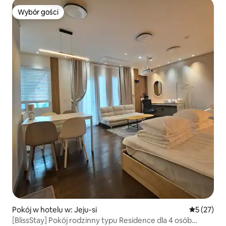
Wybór gości
Wybór gości
Pokój w hotelu w: Jeju-si
Średnia oce
5 (27)
[BlissStay] Pokój rodzinny typu Residence dla 4 osób