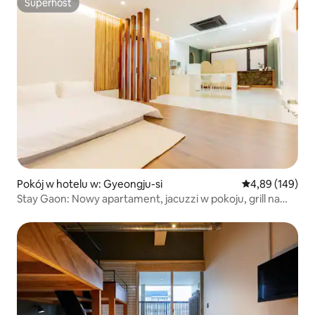
Superhost
Superhost
Pokój w hotelu w: Gyeongju-si
Średnia ocena: 
4,89 (149)
Stay Gaon: Nowy apartament, jacuzzi w pokoju, grill na
dachu, śniadanie, najlepsza lokalizacja w mieście,
spacerem do Hwangnidan-gil