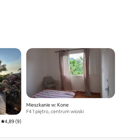
Mieszkanie w: Kone
F4 1 piętro, centrum wioski
Średnia ocena: 4,89 na 5, liczba recenzji: 9
4,89 (9)