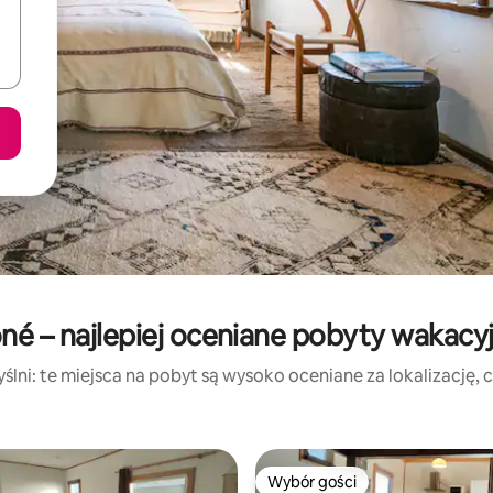
né – najlepiej oceniane pobyty wakacy
lni: te miejsca na pobyt są wysoko oceniane za lokalizację, cz
Wybór gości
Wybór gości