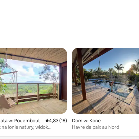
5, liczba recenzji: 22
 5, liczba recenzji: 3
hata w: Pouembout
Średnia ocena: 4,83 na 5, liczba recenzji: 18
4,83 (18)
Dom w: Kone
na łonie natury, widok
Havre de paix au Nord
czny