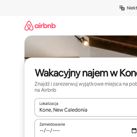
Przejdź
Niek
do
treści
Wakacyjny najem w Kon
Znajdź i zarezerwuj wyjątkowe miejsca na po
na Airbnb
Lokalizacja
Gdy wyniki będą dostępne, możesz poruszać się p
Zameldowanie