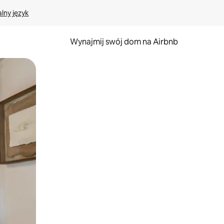
lny język
Wynajmij swój dom na Airbnb
e za pomocą gestów dotykowych lub przesuwania.