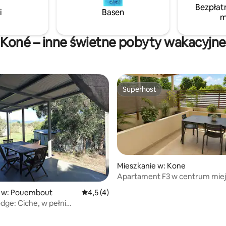
Bezpłat
i
Basen
m
Koné – inne świetne pobyty wakacyjne
Superhost
Superhost
Mieszkanie w: Kone
Apartament F3 w centrum mie
Koné.
 w: Pouembout
Średnia ocena: 4,5 na 5, liczba recenzji: 4
4,5 (4)
dge: Ciche, w pełni
ne studio