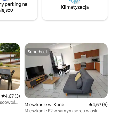
ny parking na
Klimatyzacja
iejscu
Superhost
Superhost
Średnia ocena: 4,67 na 5, liczba recenzji: 3
4,67 (3)
jscowości
Mieszkanie w: Koné
Średnia ocena: 4,67 na
4,67 (6)
Mieszkanie F2 w samym sercu wioski