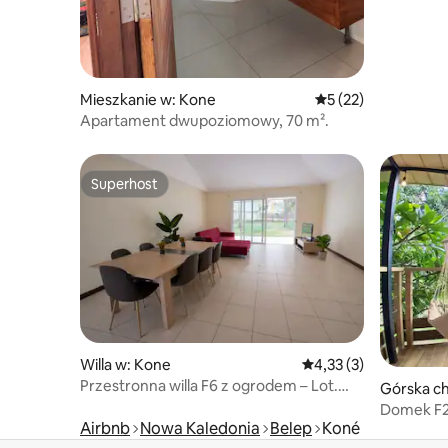
Mieszkanie w: Kone
Średnia ocena: 5 na 
5 (22)
Apartament dwupoziomowy, 70 m².
Superhost
Superhost
Willa w: Kone
Średnia ocena: 4,33 na
4,33 (3)
Przestronna willa F6 z ogrodem – Lot.
Górska c
Bellevue
Domek F2 
Airbnb
Nowa Kaledonia
Belep
Koné
panorami