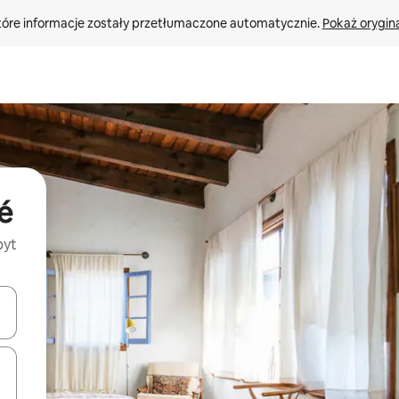
tóre informacje zostały przetłumaczone automatycznie. 
Pokaż orygina
é
byt
o nich za pomocą klawiszy strzałek w górę i w dół lub przeglądać j