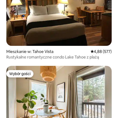
Mieszkanie w: Tahoe Vista
Średnia ocena: 
4,88 (577)
Rustykalne romantyczne condo Lake Tahoe z plażą
Wybór gości
Wybór gości