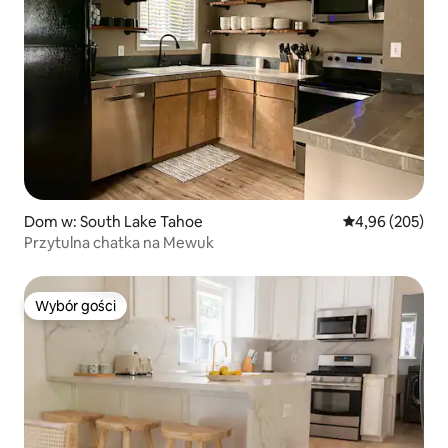
Dom w: South Lake Tahoe
Średnia ocena: 
4,96 (205)
Przytulna chatka na Mewuk
Wybór gości
Wybór gości