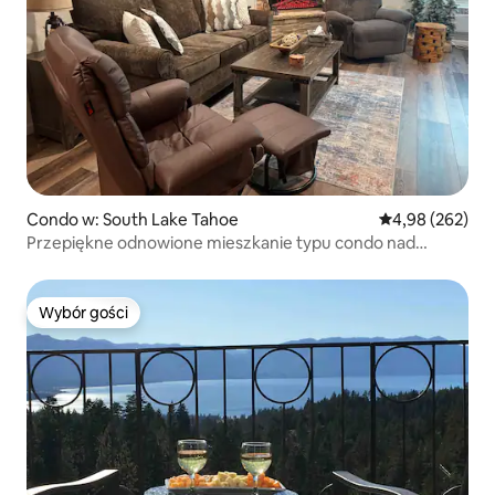
Condo w: South Lake Tahoe
Średnia ocena: 
4,98 (262)
Przepiękne odnowione mieszkanie typu condo nad
jeziorem
Wybór gości
Wybór gości