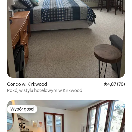
Condo w: Kirkwood
Średnia ocena:
4,87 (70)
Pokój w stylu hotelowym w Kirkwood
Wybór gości
Wybór gości