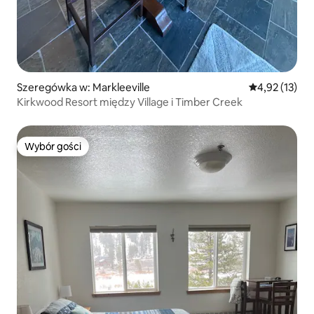
Szeregówka w: Markleeville
Średnia ocena:
4,92 (13)
Kirkwood Resort między Village i Timber Creek
Wybór gości
Wybór gości