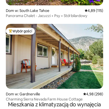
Dom w: South Lake Tahoe
Średnia ocena: 
4,89 (115)
Panorama Chalet - Jacuzzi + Psy + Stół bilardowy
Wybór gości
Najpopularniejsze z kategorii Wybór gości
Dom w: Gardnerville
Średnia ocena: 4
4,98 (298)
Charming Sierra Nevada Farm House Cottage
Mieszkania z klimatyzacją do wynajęcia