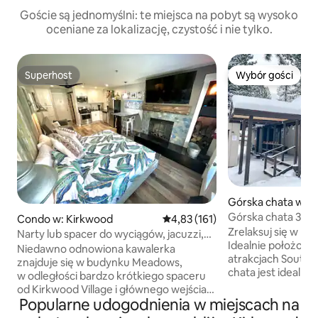
Goście są jednomyślni: te miejsca na pobyt są wysoko
oceniane za lokalizację, czystość i nie tylko.
Superhost
Wybór gości
Superhost
Wybór gości
Górska chata w: S
Tahoe
Górska chata 3BR 
Condo w: Kirkwood
Średnia ocena: 4,83 na 5, liczba 
4,83 (161)
kominkiem w pobli
Zrelaksuj się w nas
Narty lub spacer do wyciągów, jacuzzi,
wycieczki.
Idealnie położona
wiata garażowa
Niedawno odnowiona kawalerka
atrakcjach South L
znajduje się w budynku Meadows,
chata jest idealna 
w odległości bardzo krótkiego spaceru
rodzinny wypoczy
od Kirkwood Village i głównego wejścia
z adrenaliną. ★ W samym sercu między
Popularne udogodnienia w miejscach na
na stok (wyciągi 6/5/10/11/1). Prywatny
Sierra, Heavenly 
zadaszony parking z dostępem za