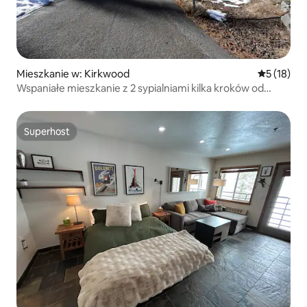
Mieszkanie w: Kirkwood
Średnia oce
5 (18)
Wspaniałe mieszkanie z 2 sypialniami kilka kroków od
Kirkwood Mtn
Superhost
Superhost