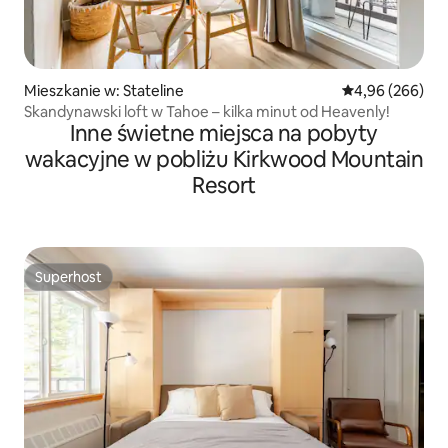
Mieszkanie w: Stateline
Średnia ocena: 4
4,96 (266)
Skandynawski loft w Tahoe – kilka minut od Heavenly!
Inne świetne miejsca na pobyty
wakacyjne w pobliżu Kirkwood Mountain
Resort
Superhost
Superhost