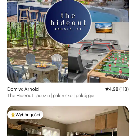
Dom w: Arnold
Średnia ocena: 
4,98 (118)
The Hideout: jacuzzi | palenisko | pokój gier
Wybór gości
Najpopularniejsze z kategorii Wybór gości