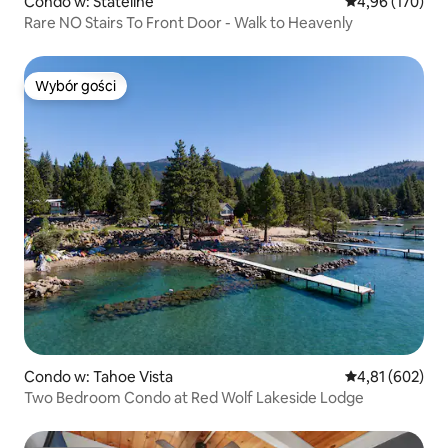
Condo w: Stateline
Średnia ocena: 
4,96 (170)
Rare NO Stairs To Front Door - Walk to Heavenly
Wybór gości
Wybór gości
Condo w: Tahoe Vista
Średnia ocena: 
4,81 (602)
Two Bedroom Condo at Red Wolf Lakeside Lodge