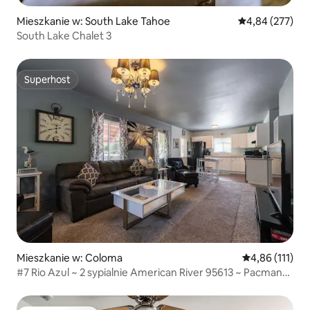
Mieszkanie w: South Lake Tahoe
Średnia ocena: 
4,84 (277)
South Lake Chalet 3
Superhost
Superhost
Mieszkanie w: Coloma
Średnia ocena: 
4,86 (111)
#7 Rio Azul ~ 2 sypialnie American River 95613 ~ Pacman
》