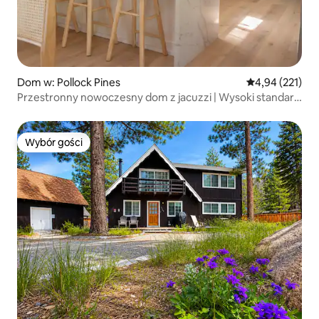
Dom w: Pollock Pines
Średnia ocena: 
4,94 (221)
Przestronny nowoczesny dom z jacuzzi | Wysoki standard
i przytulność
Wybór gości
Wybór gości