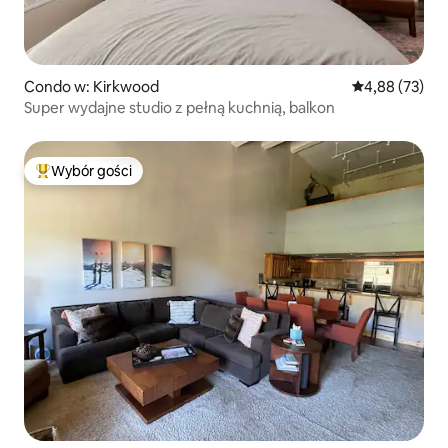
Condo w: Kirkwood
Średnia ocena:
4,88 (73)
Super wydajne studio z pełną kuchnią, balkon
Wybór gości
Najpopularniejsze z kategorii Wybór gości