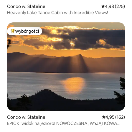
Condo w: Stateline
Średnia ocena: 
4,98 (275)
Heavenly Lake Tahoe Cabin with Incredible Views!
Wybór gości
Najpopularniejsze z kategorii Wybór gości
Condo w: Stateline
Średnia ocena: 
4,95 (162)
EPICKI widok na jezioro! NOWOCZESNA, WYJĄTKOWA
PERŁA NA STOKU!