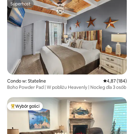
Superhost
Superhost
Condo w: Stateline
Średnia ocena: 
4,87 (184)
Boho Powder Pad | W pobliżu Heavenly | Nocleg dla 3 osób
Wybór gości
Najpopularniejsze z kategorii Wybór gości