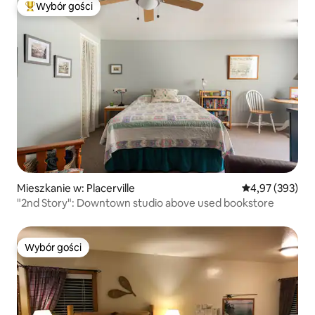
Wybór gości
Najpopularniejsze z kategorii Wybór gości
Mieszkanie w: Placerville
Średnia ocena: 
4,97 (393)
"2nd Story": Downtown studio above used bookstore
Wybór gości
Wybór gości