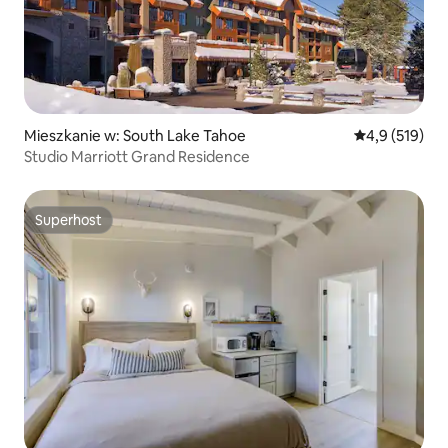
Mieszkanie w: South Lake Tahoe
Średnia ocena:
4,9 (519)
Studio Marriott Grand Residence
Superhost
Superhost