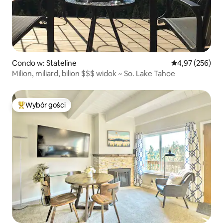
Condo w: Stateline
Średnia ocena: 
4,97 (256)
Milion, miliard, bilion $$$ widok ~ So. Lake Tahoe
Wybór gości
Najpopularniejsze z kategorii Wybór gości