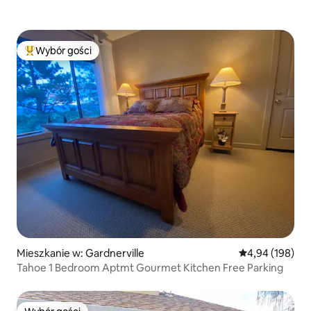
Wybór gości
Najpopularniejsze z kategorii Wybór gości
Mieszkanie w: Gardnerville
Średnia ocena: 
4,94 (198)
Tahoe 1 Bedroom Aptmt Gourmet Kitchen Free Parking