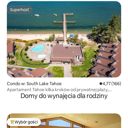
Superhost
Superhost
Condo w: South Lake Tahoe
Średnia ocena: 
4,77 (166)
Apartament Tahoe kilka kroków od prywatnej plaży,
Domy do wynajęcia dla rodziny
baseny i jacuzzi
Wybór gości
Najpopularniejsze z kategorii Wybór gości