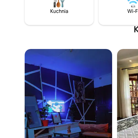
wiemy, że
Poczuj komfort, prywatność i przyrodę
Kuchnia
Wi-F
w jednym miejscu! Więcej informacji
znajdziesz w przewodniku:)
K