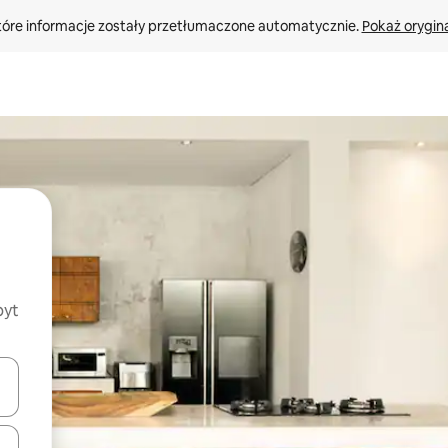
tóre informacje zostały przetłumaczone automatycznie. 
Pokaż orygina
byt
o nich za pomocą klawiszy strzałek w górę i w dół lub przeglądać j