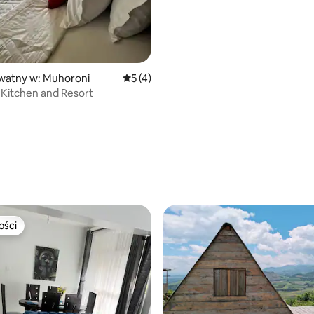
watny w: Muhoroni
Średnia ocena: 5 na 5, liczba recenzji: 4
5 (4)
o Kitchen and Resort
ości
ości