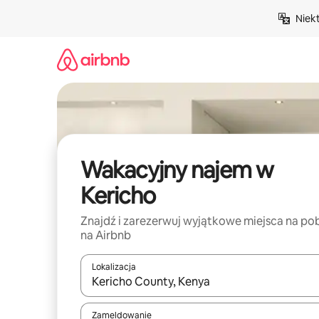
Przejdź
Niek
do
treści
Wakacyjny najem w
Kericho
Znajdź i zarezerwuj wyjątkowe miejsca na po
na Airbnb
Lokalizacja
Gdy wyniki będą dostępne, możesz poruszać się p
Zameldowanie