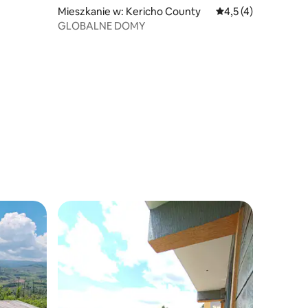
Mieszkanie w: Kericho County
Średnia ocena: 4,5 n
4,5 (4)
GLOBALNE DOMY