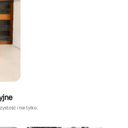
yjne
ystość i nie tylko.