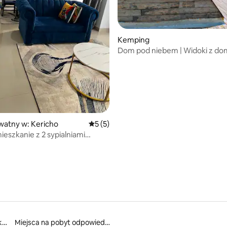
Kemping
Dom pod niebem | Widoki z do
A-frame i oaza na łonie natury
 5, liczba recenzji: 6
watny w: Kericho
Średnia ocena: 5 na 5, liczba recenzji: 5
5 (5)
ieszkanie z 2 sypialniami
kami w mieście Kericho.
Miejsca na pobyt w mieszkaniach
Miejsca na pobyt odpowiednie dla rodzin