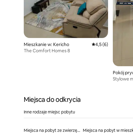
Mieszkanie w: Kericho
Średnia ocena: 4,5 na
4,5 (6)
The Comfort Homes 8
Pokój pry
Stylowe m
i 2 łazien
Miejsca do odkrycia
Inne rodzaje miejsc pobytu
Miejsca na pobyt ze zwierzętami