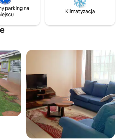
azną
utrzymanym asfalcie na drodze Kericho-
ny parking na
które
Sotik. W 3 lokalach możemy wygodnie
Klimatyzacja
iejscu
pomieścić 8 osób w 4 sypialniach.
ne