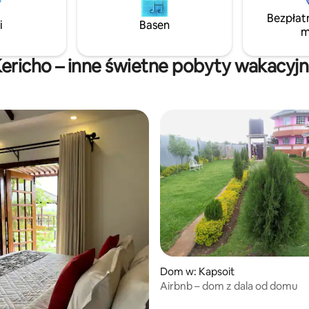
pokochasz łatwy dostęp, przyj
 Ci się spodoba
Bezpłat
atmosferę i ciepłą gościnność, 
i
Basen
m
sprawiają, że Kericho jest
niezapomniane.
ericho – inne świetne pobyty wakacyj
Dom w: Kapsoit
Airbnb – dom z dala od domu