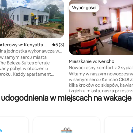
Wybór gości
Wybór gości
rterowy w: Kenyatta Ro
Średnia ocena: 5 na 5, liczba recenzji: 3
5 (3)
lna jednostka wykonawcza w
5, liczba recenzji: 16
ericho
 w samym sercu miasta
Mieszkanie w: Kericho
The Beleza Suites oferuje
Nowoczesny komfort z 2 sypial
wany pobyt w otoczeniu
w samym sercu Kericho.
Witamy w naszym nowoczesn
 uroku. Każdy apartament
w samym sercu Kericho CBD! Z
projektowany z myślą
kilka kroków od sklepów, kawiar
e i stylu – łączy eleganckie,
i zgiełku miasta, nasza przestrz
ne wykończenia z ciepłym,
 udogodnienia w miejscach na wakacje 
jasna, przewiewna i zaprojekt
akcentem. Wyjdź na
z myślą o komforcie – pomyśl
 do pięknie utrzymanego
o przytulnych łóżkach, kolorac
dealnego miejsca na relaks,
i wszystkim, czego potrzebujes
lub poranną kawę. W pobliżu
poczuć się jak w domu. Niezale
z również restauracje i miejsca
tego, czy jesteś tu w interesach
 Niezależnie od tego, czy
wypoczynku, czy na krótkim pr
sz służbowo, czy rekreacyjnie,