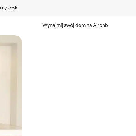
lny język
Wynajmij swój dom na Airbnb
e za pomocą gestów dotykowych lub przesuwania.