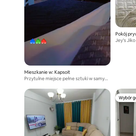
Pokój pry
Jey's Jik
Mieszkanie w: Kapsoit
Przytulne miejsce pełne sztuki w samym
sercu Kericho
Wybór g
Wybór g