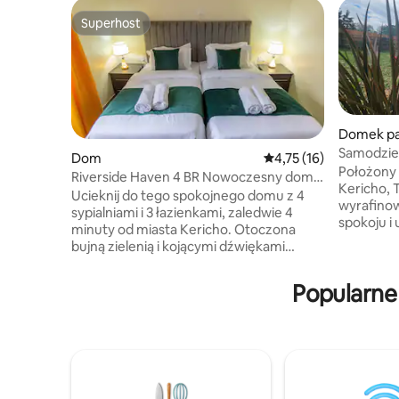
Superhost
Superhost
Domek pa
ad
Samodzie
Dom
Średnia ocena: 4,75 na 
4,75 (16)
mieście K
Położony
Riverside Haven 4 BR Nowoczesny dom z
Kericho, 
prywatnym kompleksem
Ucieknij do tego spokojnego domu z 4
wyrafino
sypialniami i 3 łazienkami, zaledwie 4
spokoju i
minuty od miasta Kericho. Otoczona
został za
bujną zielenią i kojącymi dźwiękami
o komforci
pobliskiej rzeki, ta ogrodzona
nowoczes
nieruchomość oferuje przestronny
Popularne
domowym 
kompleks, bezpieczny parking dla dwóch
zewnątrz
samochodów, nowoczesne wykończenia
ogrodu, i
i oświetlenie bezpieczeństwa w
czytanie 
bezpiecznej, spokojnej okolicy. W pełni
znajdzies
umeblowane ze stylowymi meblami.
rozrywki.
Idealne zarówno na pobyty
podróżuje
długoterminowe, jak i krótkoterminowe.