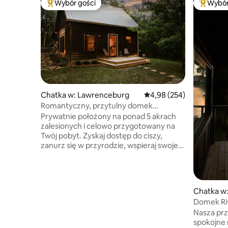
Wybór gości
Wybór
Najpopularniejsze z kategorii Wybór gości
Najpopul
Chatka w: Lawrenceburg
Średnia ocena: 4,98 na 5,
4,98 (254)
Romantyczny, przytulny domek
z paleniskiem i wanną z hydromasażem –
Prywatnie położony na ponad 5 akrach
idealny na wypoczynek
zalesionych i celowo przygotowany na
Twój pobyt. Zyskaj dostęp do ciszy,
zanurz się w przyrodzie, wspieraj swoje
odmłodzenie i wykorzystaj swój
kreatywny przepływ. Udogodnienia
obejmują szlak turystyczny na miejscu,
przestrzeń do pracy, piec na drewno,
Chatka w
zadaszony ganek, hamaki, jadalnię na
Domek Ri
świeżym powietrzu, palenisko, ogród
Bowling 
Nasza prz
księżycowy, wannę z hydromasażem ze
spokojne 
słoną wodą i prysznic na świeżym