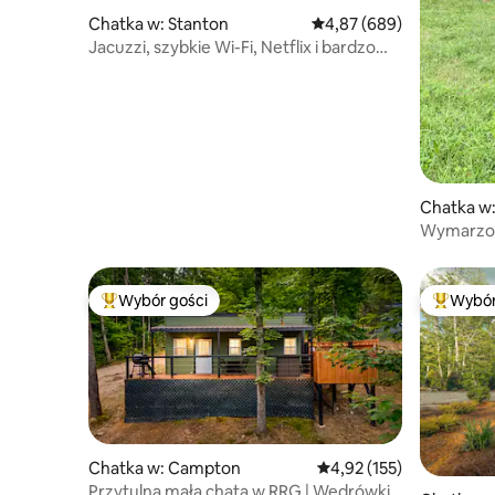
Chatka w: Stanton
Średnia ocena: 4,87 na 5,
4,87 (689)
Jacuzzi, szybkie Wi-Fi, Netflix i bardzo
blisko RRG!
Chatka w
Wymarzon
rybny
Wybór gości
Wybór
Najpopularniejsze z kategorii Wybór gości
Najpopul
Chatka w: Campton
Średnia ocena: 4,92 na 5
4,92 (155)
Przytulna mała chata w RRG | Wędrówki,