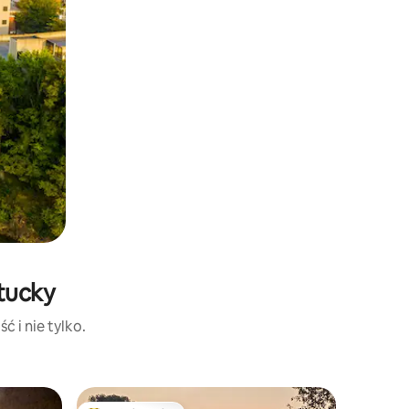
tucky
ć i nie tylko.
Chatka 