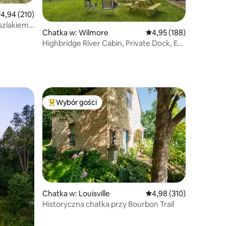
rednia ocena: 4,94 na 5, liczba recenzji: 210
4,94 (210)
szlakiem
Chatka w: Wilmore
Średnia ocena: 4,95 na 5
4,95 (188)
Highbridge River Cabin, Private Dock, EV
Charger
Wybór gości
Wybór gości
Najpopularniejsze z kategorii Wybór gości
Chatka w: Louisville
Średnia ocena: 4,98 na 5
4,98 (310)
Historyczna chatka przy Bourbon Trail