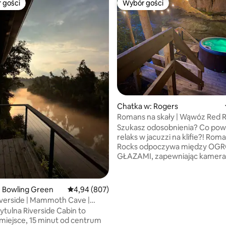
 gości
Wybór gości
arniejsze z kategorii Wybór gości
Wybór gości
 liczba recenzji: 254
Chatka w: Rogers
Romans na skały | Wąwóz Red R
Szukasz odosobnienia? Co pow
relaks w jacuzzi na klifie?! Rom
Rocks odpoczywa między OG
GŁAZAMI, zapewniając kameral
prywatną scenerię. Znajdują się
wszelkiego rodzaju miejsca do r
weranda, ganek boczny, górny 
: Bowling Green
Średnia ocena: 4,94 na 5, liczba recenzji: 807
4,94 (807)
zewnątrz loftu, na poddaszu zn
verside | Mammoth Cave |
łóżko typu king-size, wanna z
Green, Kentucky
ytulna Riverside Cabin to
hydromasażem, z której możn
miejsce, 15 minut od centrum
podziwiać spektakularny widok 