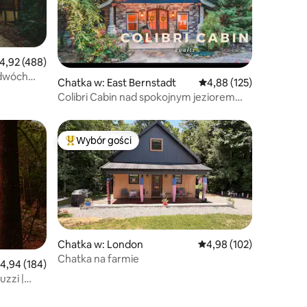
rednia ocena: 4,92 na 5, liczba recenzji: 488
4,92 (488)
 dwóch
Chatka w: East Bernstadt
Średnia ocena: 4,88 na 5
4,88 (125)
Colibri Cabin nad spokojnym jeziorem
z wanną z hydromasażem!
Wybór gości
Najpopularniejsze z kategorii Wybór gości
Chatka w: London
Średnia ocena: 4,98 na 5
4,98 (102)
Chatka na farmie
rednia ocena: 4,94 na 5, liczba recenzji: 184
4,94 (184)
uzzi |