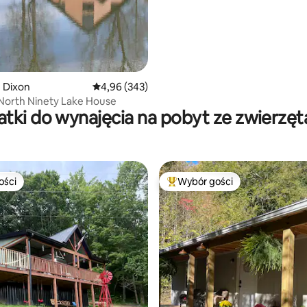
 Dixon
Średnia ocena: 4,96 na 5, liczba recenzji: 343
4,96 (343)
North Ninety Lake House
tki do wynajęcia na pobyt ze zwierzę
ości
Wybór gości
ości
Najpopularniejsze z kategorii 