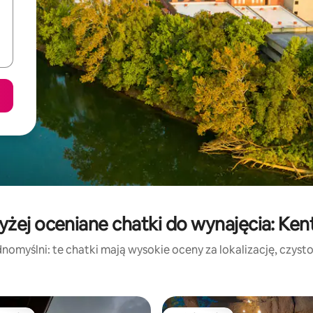
yżej oceniane chatki do wynajęcia: Ken
nomyślni: te chatki mają wysokie oceny za lokalizację, czystoś