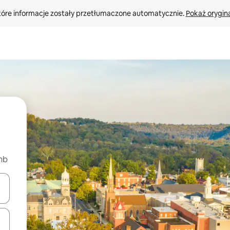
tóre informacje zostały przetłumaczone automatycznie. 
Pokaż orygina
nb
o nich za pomocą klawiszy strzałek w górę i w dół lub przeglądać j