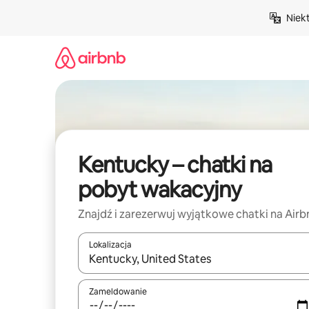
Przejdź
Niek
do
treści
Kentucky – chatki na
pobyt wakacyjny
Znajdź i zarezerwuj wyjątkowe chatki na Airb
Lokalizacja
Gdy wyniki będą dostępne, możesz poruszać się p
Zameldowanie