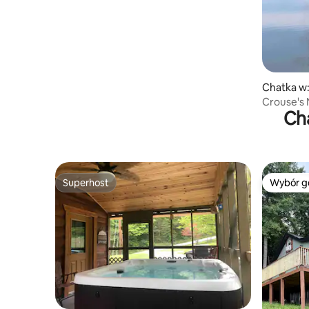
Chatka w:
Crouse's 
Cha
Superhost
Wybór g
Superhost
Wybór g