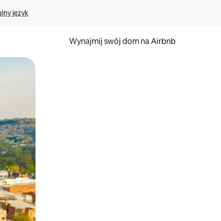
lny język
Wynajmij swój dom na Airbnb
e za pomocą gestów dotykowych lub przesuwania.