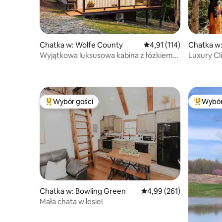
Chatka w: Wolfe County
Średnia ocena: 4,91 na 5
4,91 (114)
Chatka w:
Wyjątkowa luksusowa kabina z łóżkiem
Luxury C
typu king size i wanną z hydromasażem
w RRG!
Wybór gości
Wybór
Najpopularniejsze z kategorii Wybór gości
Najpopul
Chatka w: Bowling Green
Średnia ocena: 4,99 na 5
4,99 (261)
Mała chata w lesie!