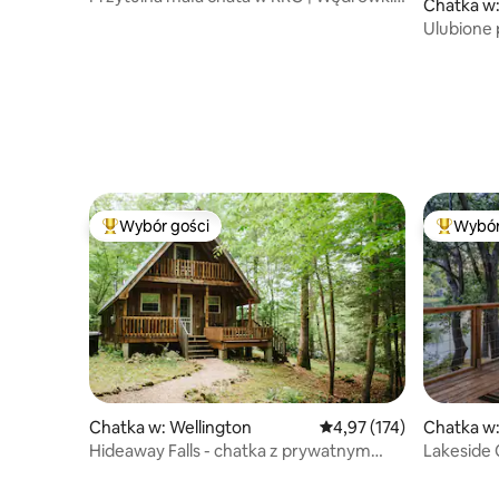
Chatka w
relaks, odkrywanie
Ulubione 
miejsce z 
Wybór gości
Wybór
Najpopularniejsze z kategorii Wybór gości
Najpopul
Chatka w: Wellington
Średnia ocena: 4,97 na 5
4,97 (174)
Chatka w
Hideaway Falls - chatka z prywatnym
Lakeside
widokiem na wodospad