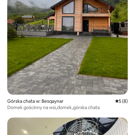
Górska chata w: Besqaynar
Średnia oc
5 (8)
Domek gościnny na wsi,domek,górska chata