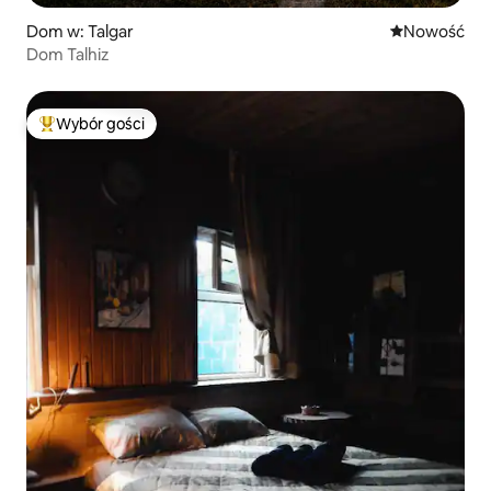
Dom w: Talgar
Nowe miejsc
Nowość
Dom Talhiz
Wybór gości
Najpopularniejsze z kategorii Wybór gości