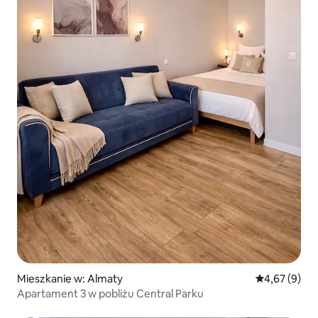
Mieszkanie w: Almaty
Średnia ocena
4,67 (9)
Apartament 3 w pobliżu Central Parku