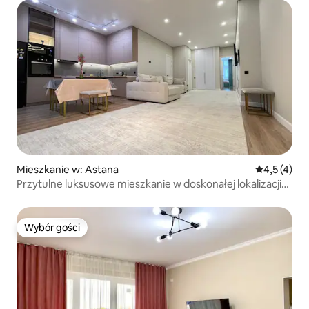
Mieszkanie w: Astana
Średnia ocen
4,5 (4)
Przytulne luksusowe mieszkanie w doskonałej lokalizacji
w Astanie
Wybór gości
Wybór gości