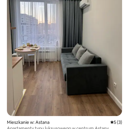
Mieszkanie w: Astana
Średnia oc
5 (3)
Apartamenty typu luksusowego w centrum Astany