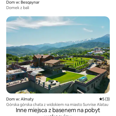
Dom w: Besqaynar
Domek z bali
Dom w: Almaty
Średnia oc
5 (3)
Górska górska chata z widokiem na miasto Sunrise Alatau
Inne miejsca z basenem na pobyt