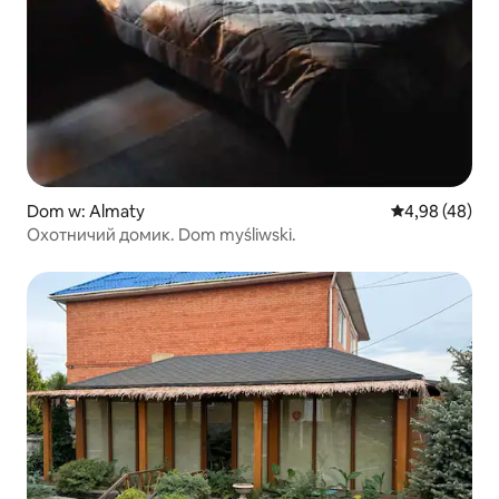
Dom w: Almaty
Średnia ocena:
4,98 (48)
Охотничий домик. Dom myśliwski.