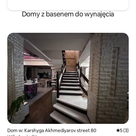
Domy z basenem do wynajęcia
Dom w: Karshyga Akhmediyarov street 80
Średnia oc
5 (3)