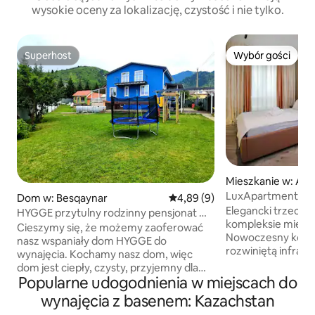
wysokie oceny za lokalizację, czystość i nie tylko.
Superhost
Wybór gości
Superhost
Wybór gości
Mieszkanie w: Alm
LuxApartments O
Dom w: Besqaynar
Średnia ocena: 4,89 na 5, liczb
4,89 (9)
Elegancki trzeci 
HYGGE przytulny rodzinny pensjonat w
kompleksie miesz
górach Ałmaty
Cieszymy się, że możemy zaoferować
Nowoczesny kompl
nasz wspaniały dom HYGGE do
rozwiniętą infrast
wynajęcia. Kochamy nasz dom, więc
nowe nowoczesne 
dom jest ciepły, czysty, przyjemny dla
Lokalizacja jest id
Popularne udogodnienia w miejscach do
dorosłych i dzieci. Palenie w domu jest
Tay, Esentatai Mol
zabronione, nie ma obcych zapachów.
wynajęcia z basenem: Kazachstan
plaza, Akimat of 
Przestronny taras, palenisko, rosyjska