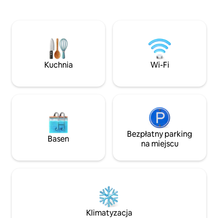
służbowe i rekreacyjne Możliwa
łazienka. Ogólny wystrój w stylu Hygge.
za dasi QR i w ratach 
Dom znajduje się w górach 40 minut od
współpracować z 
centrum miasta, obok rezerwatu. Cisza,
podróżami służbow
świeże powietrze, dzika przyroda! W
dokumentów do ce
pobliżu znajduje się kilka ośrodków
usługa płatności 
narciarskich, miejsca, w których można
możliwa: - Pościel 
zrelaksować się na świeżym powietrzu
Kuchnia
Wi-Fi
wyprasowana
przez cały rok, średnia temperatura
latem wynosi około 32 stopni Celsjusza.
Bezpłatny parking
Basen
na miejscu
Klimatyzacja