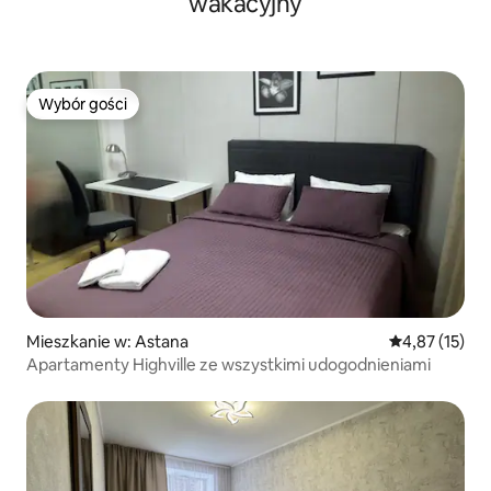
wakacyjny
Wybór gości
Wybór gości
Mieszkanie w: Astana
Średnia ocena:
4,87 (15)
Apartamenty Highville ze wszystkimi udogodnieniami