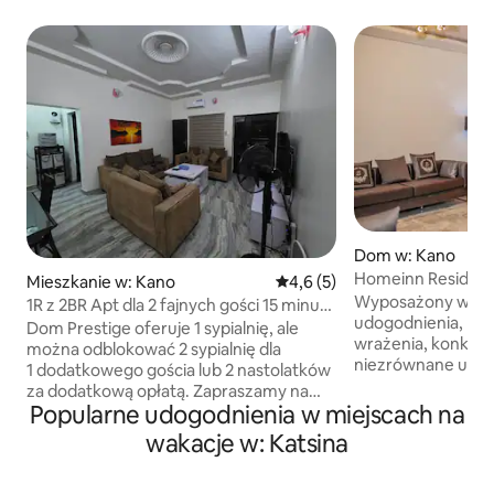
Dom w: Kano
Homeinn Residen
Mieszkanie w: Kano
Średnia ocena: 4,6 na 5, liczb
4,6 (5)
Wyposażony w prz
1R z 2BR Apt dla 2 fajnych gości 15 minut
udogodnienia, któ
do lotniska
Dom Prestige oferuje 1 sypialnię, ale
wrażenia, konkure
można odblokować 2 sypialnię dla
niezrównane usłu
1 dodatkowego gościa lub 2 nastolatków
Residence został 
za dodatkową opłatą. Zapraszamy na
aby Twoja wizyta b
Popularne udogodnienia w miejscach na
niezapomniany pobyt w tym
wygodna. Podróżo
wyjątkowym i przyjaznym dla rodzin
wakacje w: Katsina
gości mogą być wy
miejscu w Kano. Jeśli potrzebujesz
dokładamy wszelki
wyjątkowego miejsca na nocleg,
pobyt był łatwy i 