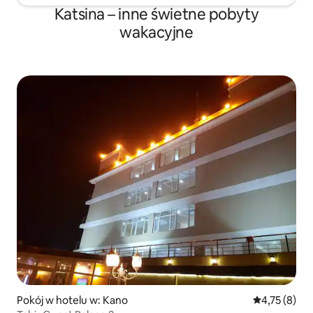
Katsina – inne świetne pobyty
wakacyjne
Pokój w hotelu w: Kano
Średnia ocena
4,75 (8)