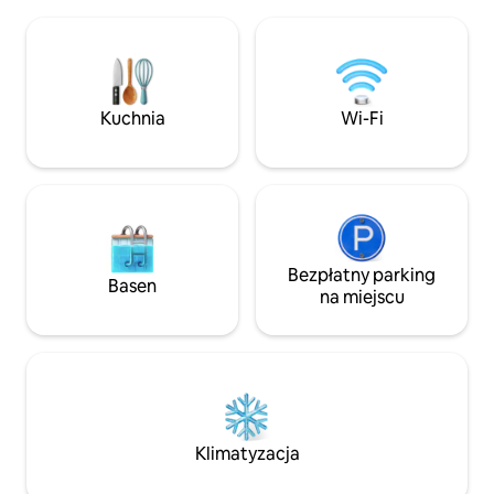
w którym poczujesz się jak w domu
Zajrzyj na naszą s
Ciesz się zasilaniem 24/7 dzięki
się więcej o naszy
falownikowi i generatorowi.
skontaktuj się z n
Wyposażona kuchnia Pralka Część
informacji i pytań
dzienna/jadalna ze smart TV Stanowisko
zapraszamy!
pracy z monitorem LED i drukarką
Kuchnia
Wi-Fi
Kuchenka mikrofalowa Lodówka 4-
palnikowa kuchenka gazowa z
piekarnikiem W pierwszej sypialni jest
łóżko king size, a w drugiej – łóżko queen
size.
Bezpłatny parking
Basen
na miejscu
Klimatyzacja