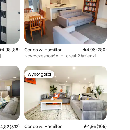
Średnia ocena: 4,98 na 5, liczba recenzji: 88
4,98 (88)
Condo w: Hamilton
Średnia ocena: 4,96 na 5
4,96 (280)
|
Nowoczesność w Hillcrest 2 łazienki
Wybór gości
Wybór gości
Condo w: Hamilton
Średnia ocena: 4,86 na 5
4,86 (106)
rednia ocena: 4,82 na 5, liczba recenzji: 533
4,82 (533)