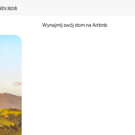
lny język
Wynajmij swój dom na Airbnb
e za pomocą gestów dotykowych lub przesuwania.