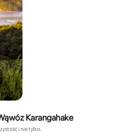
: Wąwóz Karangahake
ystość i nie tylko.