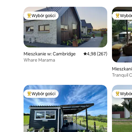
Wybór gości
Wybór
Najpopularniejsze z kategorii Wybór gości
Najpopul
Mieszkanie w: Cambridge
Średnia ocena: 4,98 na 5,
4,98 (267)
Whare Marama
Mieszkani
Tranquil 
Falls.
Wybór gości
Wybór
Najpopularniejsze z kategorii Wybór gości
Najpopul