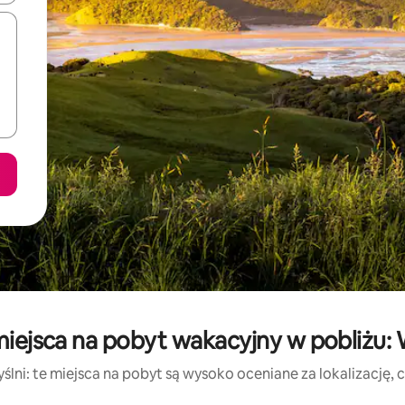
miejsca na pobyt wakacyjny w pobliżu
lni: te miejsca na pobyt są wysoko oceniane za lokalizację, cz