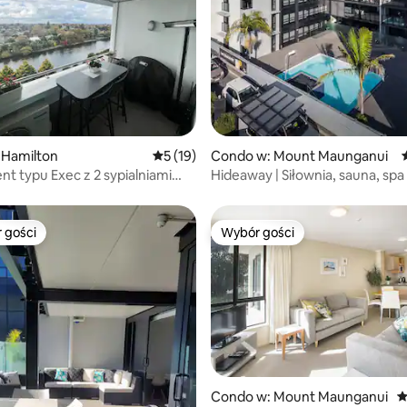
5, liczba recenzji: 76
 Hamilton
Średnia ocena: 5 na 5, liczba recenzji: 19
5 (19)
Condo w: Mount Maunganui
t typu Exec z 2 sypialniami
Hideaway | Siłownia, sauna, spa 
 miasta z widokiem na rzekę
Bezpieczny parking
oraz parkingiem
 gości
Wybór gości
arniejsze z kategorii Wybór gości
Wybór gości
Condo w: Mount Maunganui
Ś