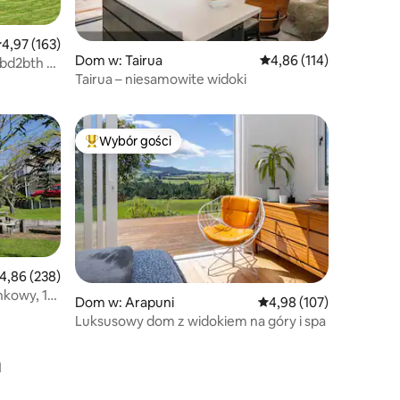
rednia ocena: 4,97 na 5, liczba recenzji: 163
4,97 (163)
Dom w: Tairua
Średnia ocena: 4,86 na 5
4,86 (114)
3bd2bth z
Tairua – niesamowite widoki
Wybór gości
Najpopularniejsze z kategorii Wybór gości
rednia ocena: 4,86 na 5, liczba recenzji: 238
4,86 (238)
kowy, 1
Dom w: Arapuni
Średnia ocena: 4,98 na 5
4,98 (107)
Luksusowy dom z widokiem na góry i spa
a