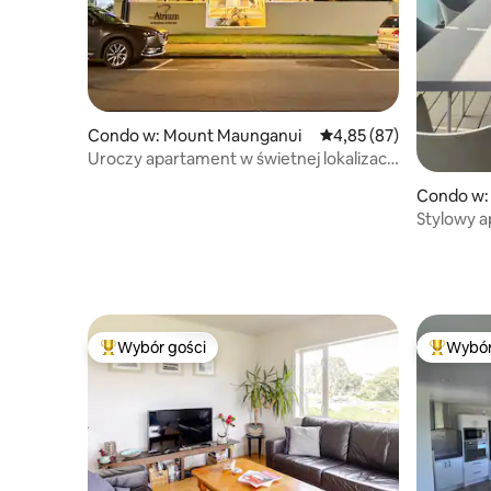
Condo w: Mount Maunganui
Średnia ocena: 4,85 na 
4,85 (87)
Uroczy apartament w świetnej lokalizacji,
Mt Maunganui
Condo w:
Stylowy 
dostępem
Wybór gości
Wybór
Najpopularniejsze z kategorii Wybór gości
Najpopul