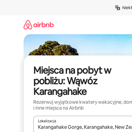
Przejdź
Niek
do
treści
Miejsca na pobyt w
pobliżu: Wąwóz
Karangahake
Rezerwuj wyjątkowe kwatery wakacyjne, do
i inne miejsca na Airbnb
Lokalizacja
Gdy wyniki będą dostępne, możesz poruszać się p