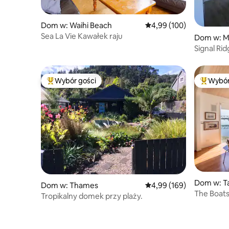
Dom w: Waihi Beach
Średnia ocena: 4,99 na 5
4,99 (100)
Sea La Vie Kawałek raju
Dom w: M
Signal Ri
oszałamia
Wybór gości
Wybór
Najpopularniejsze z kategorii Wybór gości
Najpopul
Dom w: T
Dom w: Thames
Średnia ocena: 4,99 na 5
4,99 (169)
The Boats
Tropikalny domek przy plaży.
w Taurang