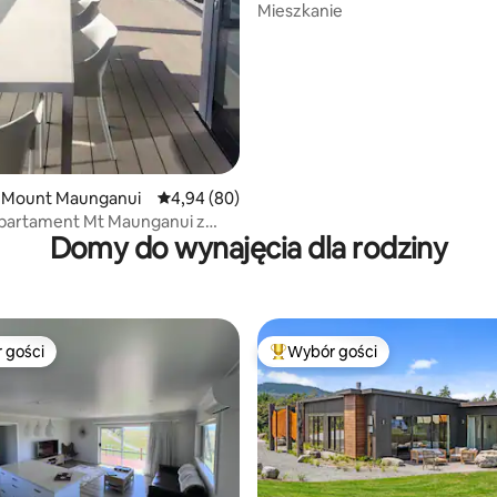
Mieszkanie
5, liczba recenzji: 87
 Mount Maunganui
Średnia ocena: 4,94 na 5, liczba recenzji: 80
4,94 (80)
apartament Mt Maunganui z
Domy do wynajęcia dla rodziny
 do basenu
 gości
Wybór gości
arniejsze z kategorii Wybór gości
Najpopularniejsze z kategorii 