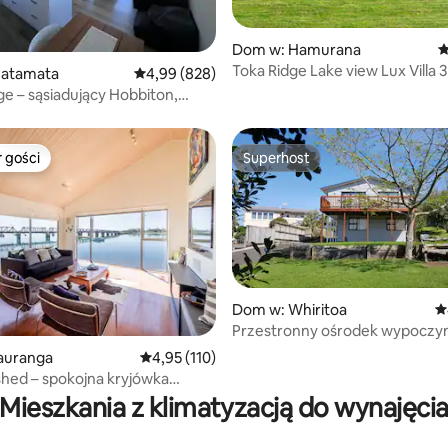
, liczba recenzji: 100
Dom w: Hamurana
Ś
Toka Ridge Lake view Lux Villa 
atamata
Średnia ocena: 4,99 na 5, liczba recenzji: 828
4,99 (828)
CedarSpa
dge – sąsiadujący Hobbiton,
jący widok
 gości
Superhost
arniejsze z kategorii Wybór gości
Superhost
Dom w: Whiritoa
Ś
Przestronny ośrodek wypoczyn
minutę spacerem do plaży
auranga
Średnia ocena: 4,95 na 5, liczba recenzji: 110
4,95 (110)
, liczba recenzji: 169
hed – spokojna kryjówka
a City
Mieszkania z klimatyzacją do wynajęci