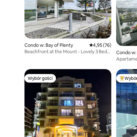
Condo w: Bay of Plenty
Średnia ocena: 4,95 na 
4,95 (76)
Beachfront at the Mount - Lovely 3 Bed
Condo w:
Apartment
Apartamen
w centrum
i miasto 
Wybór gości
Wybór
Wybór gości
Najpopul