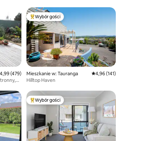
Wybór gości
Wybór gości
Najpopularniejsze z kategorii Wybór gości
rednia ocena: 4,99 na 5, liczba recenzji: 479
4,99 (479)
Mieszkanie w: Tauranga
Średnia ocena: 4,96 na 5
4,96 (141)
tronny,
Hilltop Haven
Wybór gości
Wybór gości
Najpopularniejsze z kategorii Wybór gości