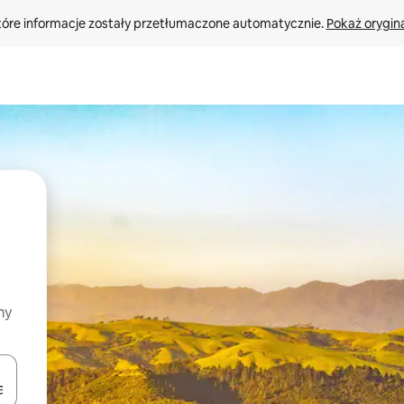
tóre informacje zostały przetłumaczone automatycznie. 
Pokaż orygina
my
o nich za pomocą klawiszy strzałek w górę i w dół lub przeglądać j