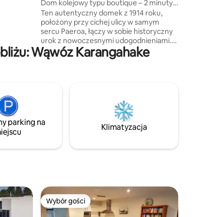
Dom kolejowy typu boutique – 2 minuty
aki.
spacerem do miasta!
Ten autentyczny domek z 1914 roku,
położony przy cichej ulicy w samym
dealne na
sercu Paeroa, łączy w sobie historyczny
ujących w
urok z nowoczesnymi udogodnieniami.
obliżu: Wąwóz Karangahake
Znajduje się przy trasie kolejowej
Hauraki. Idealne miejsce na relaks i
relaks! Wygodne łóżka, wysokiej jakości
pościel i ręczniki. Smart TV, klimatyzacja,
pompa ciepła, Wi-Fi, pełna kuchnia i
pralnia. ♡ Śniadanie wliczone w cenę ♡
Ekspres do kawy DeLonghi ♡ Herbata
i ciasteczka ♡ Cyfrowy zamek do drzwi
ny parking na
wejściowych Parking ♡ poza ulicą ♡
Klimatyzacja
iejscu
Bezpieczna wiata rowerowa ♡ 2 minuty
pieszo do miasta.
Wybór gości
Wybór gości