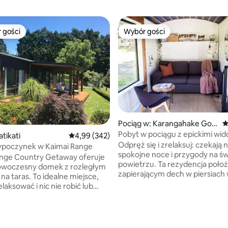
 gości
Wybór gości
arniejsze z kategorii Wybór gości
Wybór gości
Pociąg w: Karangahake Gor
Ś
ge
Pobyt w pociągu z epickimi wi
tikati
Średnia ocena: 4,99 na 5, liczba recenzji: 342
4,99 (342)
rzekę i kąpielami na świeżym p
Odpręż się i zrelaksuj: czekają 
wypoczynek w Kaimai Range
spokojne noce i przygody na ś
ange Country Getaway oferuje
powietrzu. Ta rezydencja położona nad
nowoczesny domek z rozległym
zapierającym dech w piersiach
na taras. To idealne miejsce,
Karangahake obejmuje odrest
elaksować i nic nie robić lub
wagon kolejowy, przytulną chat
ekończące się atrakcje, które
wanny na świeżym powietrzu. Odkryj
y of Plenty. Niezależnie od
pobliskie trasy spacerowe i prze
chodzi o leniwe dni na plaży,
, liczba recenzji: 141
rowerem po trasie kolejowej Ha
energiczne zajęcia, możesz