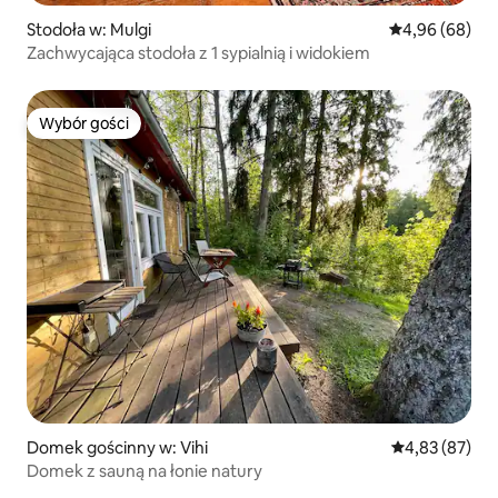
Stodoła w: Mulgi
Średnia ocena:
4,96 (68)
Zachwycająca stodoła z 1 sypialnią i widokiem
Wybór gości
Wybór gości
Domek gościnny w: Vihi
Średnia ocena:
4,83 (87)
Domek z sauną na łonie natury