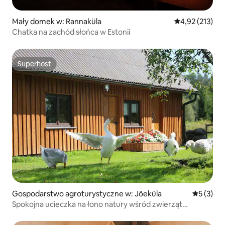
Mały domek w: Rannaküla
Średnia ocena: 
4,92 (213)
Chatka na zachód słońca w Estonii
Superhost
Superhost
Gospodarstwo agroturystyczne w: Jõeküla
Średnia oc
5 (3)
Spokojna ucieczka na łono natury wśród zwierząt
gospodarskich