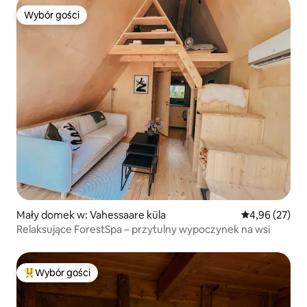
Wybór gości
Wybór gości
Mały domek w: Vahessaare küla
Średnia ocena:
4,96 (27)
Relaksujące ForestSpa – przytulny wypoczynek na wsi
Wybór gości
Najpopularniejsze z kategorii Wybór gości