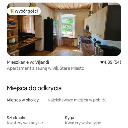
Wybór gości
Najpopularniejsze z kategorii Wybór gości
Mieszkanie w: Viljandi
Średnia ocena:
4,89 (54)
Apartament z sauną w Vilj. Stare Miasto
Miejsca do odkrycia
Miejsca w okolicy
Najciekawsze miejsca w pobliżu
Sztokholm
Ryga
Kwatery wakacyjne
Kwatery wakacyjne