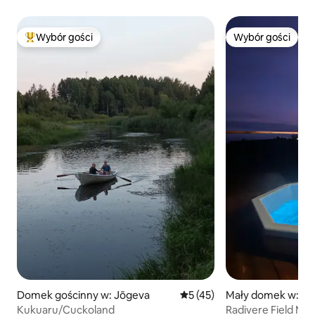
Wybór gości
Wybór gości
Najpopularniejsze z kategorii Wybór gości
Wybór gości
Domek gościnny w: Jõgeva
Średnia ocena: 5 na 5, liczba
5 (45)
Mały domek w: Ra
Kukuaru/Cuckoland
Radivere Field Mir