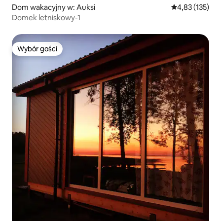
Dom wakacyjny w: Auksi
Średnia ocena: 
4,83 (135)
Domek letniskowy-1
Wybór gości
Wybór gości