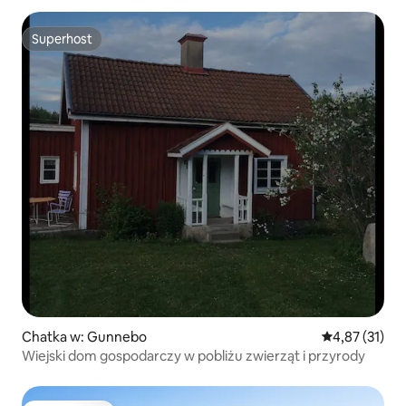
Superhost
Superhost
Chatka w: Gunnebo
Średnia ocena:
4,87 (31)
Wiejski dom gospodarczy w pobliżu zwierząt i przyrody