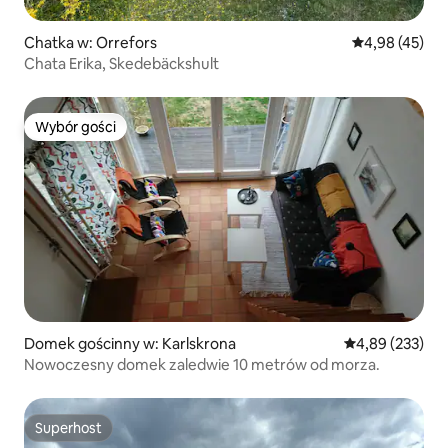
Chatka w: Orrefors
Średnia ocena:
4,98 (45)
Chata Erika, Skedebäckshult
Wybór gości
Wybór gości
Domek gościnny w: Karlskrona
Średnia ocena: 
4,89 (233)
Nowoczesny domek zaledwie 10 metrów od morza.
Superhost
Superhost