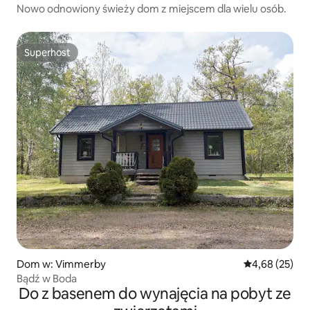
Nowo odnowiony świeży dom z miejscem dla wielu osób.
Superhost
Superhost
Dom w: Vimmerby
Średnia ocena:
4,68 (25)
Bądź w Boda
Do z basenem do wynajęcia na pobyt ze