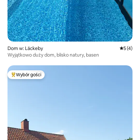
Dom w: Läckeby
Średnia oc
5 (4)
Wyjątkowo duży dom, blisko natury, basen
Wybór gości
Najpopularniejsze z kategorii Wybór gości