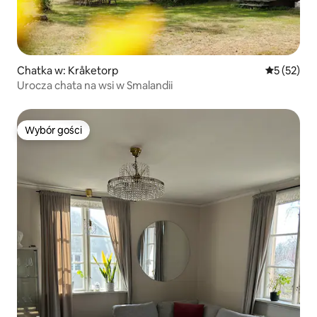
Chatka w: Kråketorp
Średnia oce
5 (52)
Urocza chata na wsi w Smalandii
Wybór gości
Wybór gości