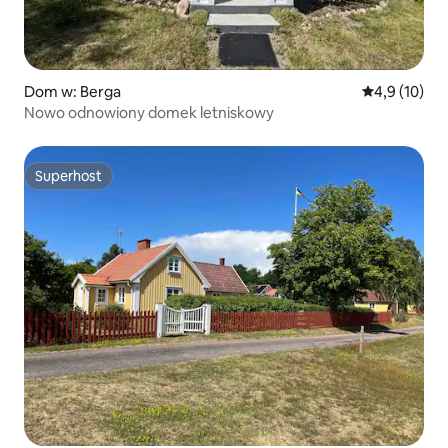
Dom w: Berga
Średnia ocena
4,9 (10)
Nowo odnowiony domek letniskowy
Superhost
Superhost