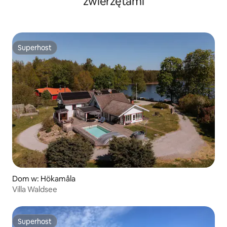
zwierzętami
Superhost
Superhost
Dom w: Hökamåla
Villa Waldsee
Superhost
Superhost