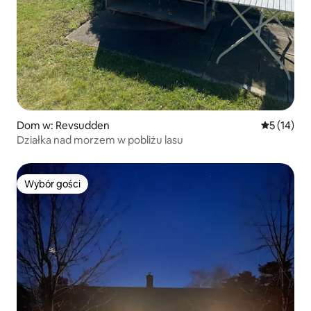
Dom w: Revsudden
Średnia oce
5 (14)
Działka nad morzem w pobliżu lasu
Wybór gości
Wybór gości