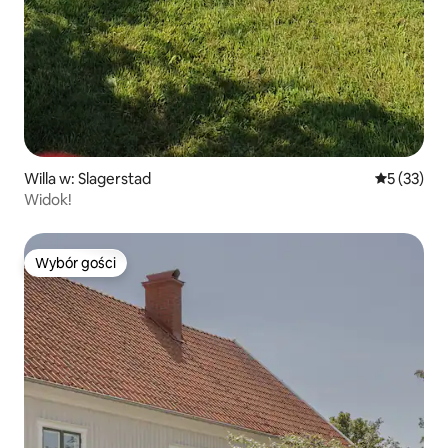
Willa w: Slagerstad
Średnia oce
5 (33)
Widok!
Wybór gości
Wybór gości