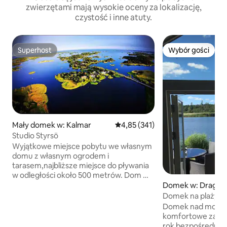
zwierzętami mają wysokie oceny za lokalizację,
czystość i inne atuty.
Superhost
Wybór gości
Superhost
Wybór gości
Mały domek w: Kalmar
Średnia ocena: 4,85 na 5, liczba 
4,85 (341)
Studio Styrsö
Wyjątkowe miejsce pobytu we własnym
domu z własnym ogrodem i
tarasem,najbliższe miejsce do pływania
w odległości około 500 metrów. Dom ma
25 mkw., a także sypialnia o powierzchni
Domek w: Drag
10 m2. Jasne powierzchnie i wyłożona
Domek na plaży, S
kafelkami łazienka z pralką. Kuchnia z
Domek nad morze
kuchenką indukcyjną, lodówką i
komfortowe zakwa
zamrażarką. Ogrzewanie podłogowe w
rok bezpośrednio