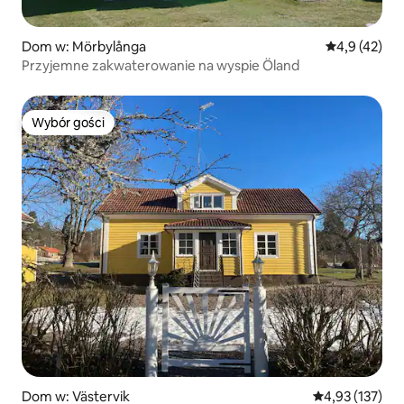
Dom w: Mörbylånga
Średnia ocena
4,9 (42)
Przyjemne zakwaterowanie na wyspie Öland
Wybór gości
Wybór gości
Dom w: Västervik
Średnia ocena: 
4,93 (137)