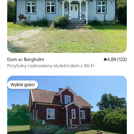
Dom w: Borgholm
Średnia ocena: 
4,89 (122)
Przytulny i odnowiony stuletni dom z Wi-Fi
Wybór gości
Wybór gości