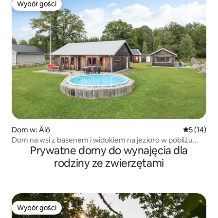
Wybór gości
Wybór gości
Dom w: Älö
Średnia oce
5 (14)
Dom na wsi z basenem i widokiem na jezioro w pobliżu
Prywatne domy do wynajęcia dla
Vimmerby
rodziny ze zwierzętami
Wybór gości
Wybór gości