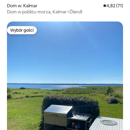
Dom w: Kalmar
Średnia ocena:
4,82 (71)
Dom w pobliżu morza, Kalmar i Öland!
Wybór gości
Wybór gości