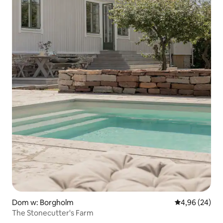
Dom w: Borgholm
Średnia ocena:
4,96 (24)
The Stonecutter's Farm