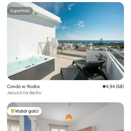
Superhost
Superhost
Condo w: Rodos
Średnia ocena:
4,94 (68)
Jacuzzi na dachu
Wybór gości
Najpopularniejsze z kategorii Wybór gości