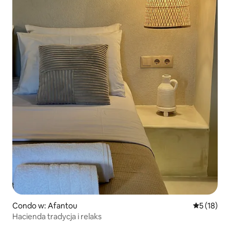
Condo w: Afantou
Średnia oce
5 (18)
Hacienda tradycja i relaks