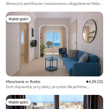
Słoneczny penthouse i nowoczesne udogodnienia Widok
na ★ morze ★
Wybór gości
Wybór gości
Mieszkanie w: Rodos
Średnia ocena:
4,95 (22)
Dom Aquavista: przy plaży, przystań dla jachtów,
prywatny taras
Wybór gości
Wybór gości