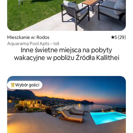
Mieszkanie w: Rodos
Średnia oce
5 (29)
Aquarama Pool Apts – Ioli
Inne świetne miejsca na pobyty
wakacyjne w pobliżu Źródła Kallithei
Wybór gości
Najpopularniejsze z kategorii Wybór gości