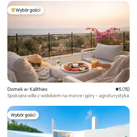
Wybór gości
Najpopularniejsze z kategorii Wybór gości
Domek w: Kalithies
Średnia oce
5 (15)
Spokojna willa z widokiem na morze i góry – agroturystyka
Wybór gości
Wybór gości