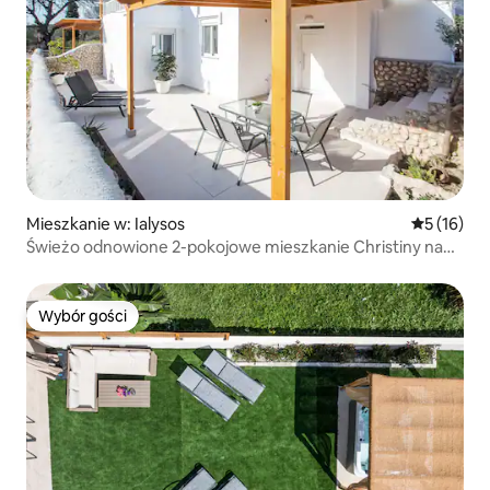
Mieszkanie w: Ialysos
Średnia oce
5 (16)
Świeżo odnowione 2-pokojowe mieszkanie Christiny na
łonie natury
Wybór gości
Wybór gości