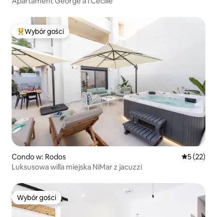
Apartament George'a i Cecilie
Wybór gości
Najpopularniejsze z kategorii Wybór gości
Condo w: Rodos
Średnia oce
5 (22)
Luksusowa willa miejska NiMar z jacuzzi
Wybór gości
Wybór gości