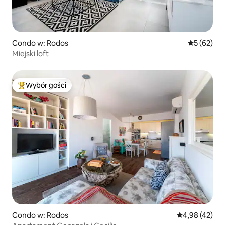
Condo w: Rodos
Średnia oce
5 (62)
Miejski loft
Wybór gości
Najpopularniejsze z kategorii Wybór gości
Condo w: Rodos
Średnia ocena:
4,98 (42)