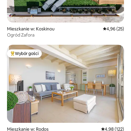
Mieszkanie w: Koskinou
Średnia ocena:
4,96 (25)
Ogród Zafora
Wybór gości
Najpopularniejsze z kategorii Wybór gości
Mieszkanie w: Rodos
Średnia ocena: 
4,98 (122)