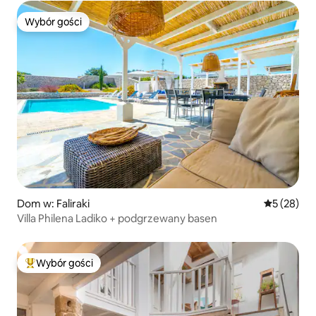
Wybór gości
Wybór gości
Dom w: Faliraki
Średnia oce
5 (28)
Villa Philena Ladiko + podgrzewany basen
Wybór gości
Najpopularniejsze z kategorii Wybór gości