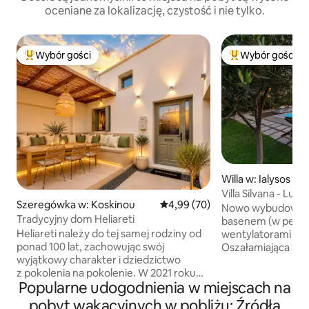
oceniane za lokalizację, czystość i nie tylko.
Wybór gości
Wybór gości
Najpopularniejsze z kategorii Wybór gości
Najpopularniejsze
Willa w: Ialysos
Villa Silvana - Lux
Szeregówka w: Koskinou
Średnia ocena: 4,99 na 5, liczba
4,99 (70)
Rhodes
Nowo wybudowana 
Tradycyjny dom Heliareti
basenem (w pełni 
Heliareti należy do tej samej rodziny od
wentylatorami suf
ponad 100 lat, zachowując swój
Oszałamiająca luks
wyjątkowy charakter i dziedzictwo
powierzchni 150 
z pokolenia na pokolenie. W 2021 roku
zielonym ogrodzi
Popularne udogodnienia w miejscach na
dom przeszedł całkowitą renowację
miasteczku Ialyss
przeprowadzoną przez wybitny zespół
lotniska i miasta 
pobyt wakacyjnych w pobliżu: Źródła