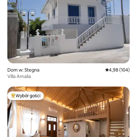
Dom w: Stegna
Średnia ocena: 
4,98 (104)
Villa Amalia
Wybór gości
Najpopularniejsze z kategorii Wybór gości