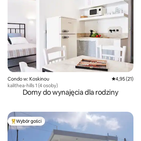
Condo w: Koskinou
Średnia ocena:
4,95 (21)
kalithea-hills 1 (4 osoby)
Domy do wynajęcia dla rodziny
Wybór gości
Najpopularniejsze z kategorii Wybór gości