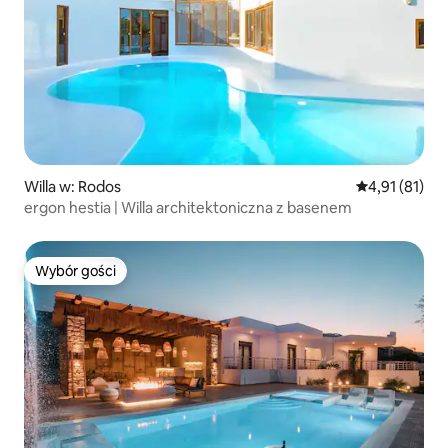
Willa w: Rodos
Średnia ocena:
4,91 (81)
ergon hestia | Willa architektoniczna z basenem
Wybór gości
Wybór gości