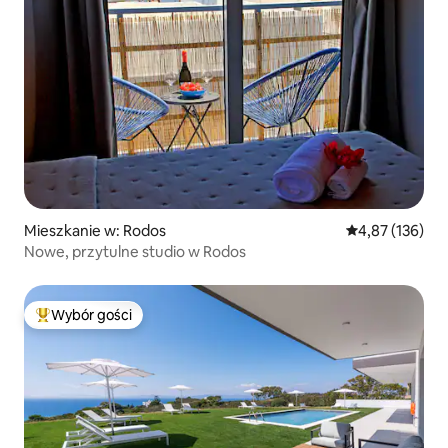
Mieszkanie w: Rodos
Średnia ocena: 
4,87 (136)
Nowe, przytulne studio w Rodos
Wybór gości
Najpopularniejsze z kategorii Wybór gości