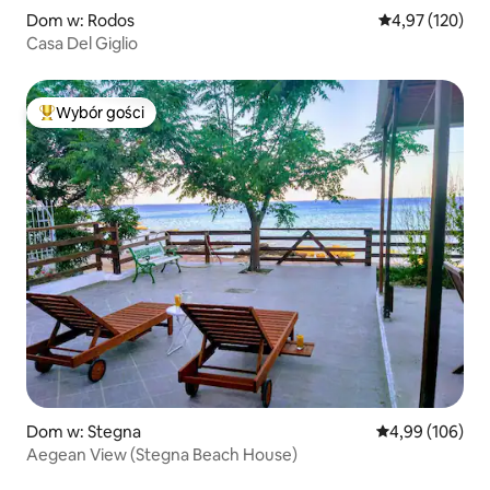
Dom w: Rodos
Średnia ocena: 
4,97 (120)
Casa Del Giglio
Wybór gości
Najpopularniejsze z kategorii Wybór gości
Dom w: Stegna
Średnia ocena: 
4,99 (106)
Aegean View (Stegna Beach House)