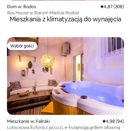
Dom w: Rodos
Średnia ocena: 
4,87 (308)
Ilios House w Starym Mieście Rodos!
Mieszkania z klimatyzacją do wynajęcia
Wybór gości
Wybór gości
Mieszkanie w: Faliraki
Średnia ocena:
4,98 (94)
Luksusowa Euforia z jacuzzi, e-hulajnogą grillem siłownią