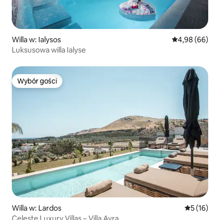
Willa w: Ialysos
Średnia ocena:
4,98 (66)
Luksusowa willa Ialyse
Wybór gości
Wybór gości
Willa w: Lardos
Średnia oce
5 (16)
Celeste Luxury Villas – Villa Avra