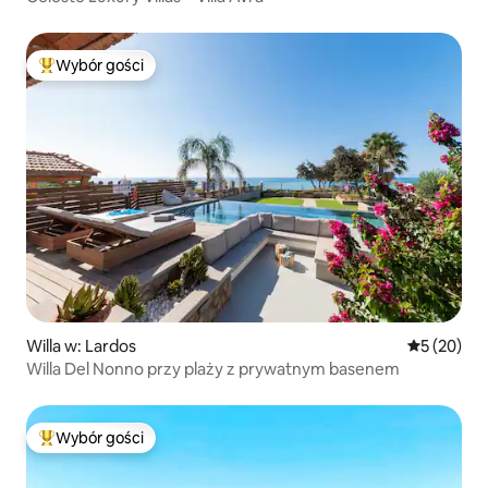
Wybór gości
Najpopularniejsze z kategorii Wybór gości
Willa w: Lardos
Średnia oce
5 (20)
Willa Del Nonno przy plaży z prywatnym basenem
Wybór gości
Najpopularniejsze z kategorii Wybór gości