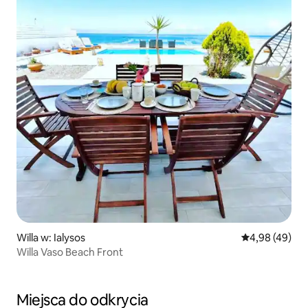
Willa w: Ialysos
Średnia ocena:
4,98 (49)
Willa Vaso Beach Front
Miejsca do odkrycia