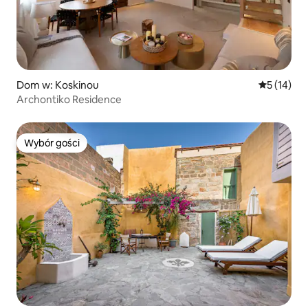
Dom w: Koskinou
Średnia oce
5 (14)
Archontiko Residence
Wybór gości
Wybór gości