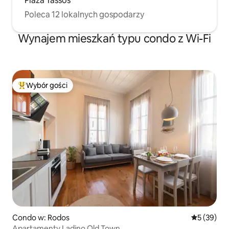
Plaża Tassos
Poleca 12 lokalnych gospodarzy
Wynajem mieszkań typu condo z Wi-Fi
Wybór gości
Najpopularniejsze z kategorii Wybór gości
Condo w: Rodos
Średnia oce
5 (39)
Apartamenty Ladino Old Town