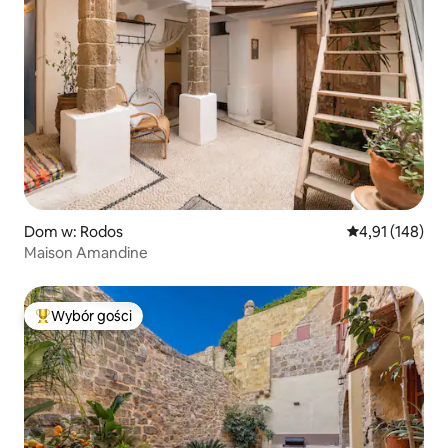
Dom w: Rodos
Średnia ocena: 
4,91 (148)
Maison Amandine
Wybór gości
Najpopularniejsze z kategorii Wybór gości