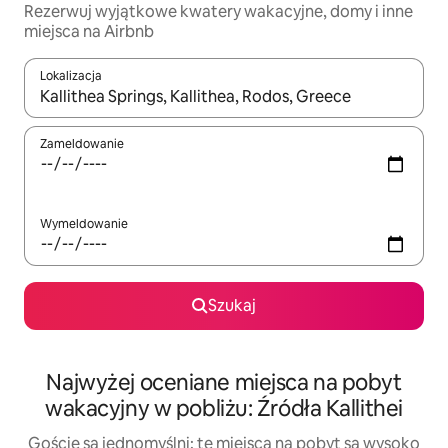
Rezerwuj wyjątkowe kwatery wakacyjne, domy i inne
miejsca na Airbnb
Lokalizacja
Gdy wyniki będą dostępne, możesz poruszać się po nich za pom
Zameldowanie
Wymeldowanie
Szukaj
Najwyżej oceniane miejsca na pobyt
wakacyjny w pobliżu: Źródła Kallithei
Goście są jednomyślni: te miejsca na pobyt są wysoko