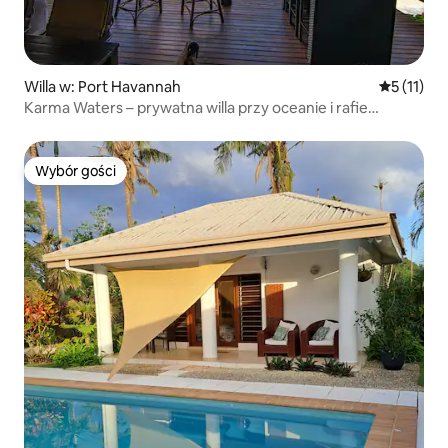
Willa w: Port Havannah
Średnia oc
5 (11)
Karma Waters – prywatna willa przy oceanie i rafie
koralowej
Wybór gości
Wybór gości