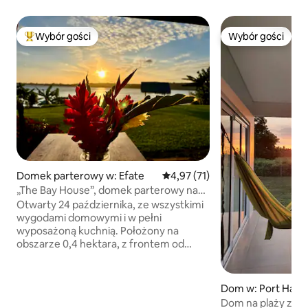
Wybór gości
Wybór gości
Najpopularniejsze z kategorii Wybór gości
Wybór gości
Domek parterowy w: Efate
Średnia ocena: 4,97 na 5, liczba
4,97 (71)
„The Bay House”, domek parterowy nad
wodą w Teouma Bay
Otwarty 24 października, ze wszystkimi
wygodami domowymi i w pełni
wyposażoną kuchnią. Położony na
obszarze 0,4 hektara, z frontem od
plaży i panoramicznym widokiem na
oszałamiającą zatokę Teouma.
Stworzony jako „miejsce wypoczynku
Dom w: Port Hav
dla par”, nie tylko pobyt, ale
Dom na plaży z da