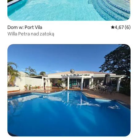
Dom w: Port Vila
Średnia ocena
4,67 (6)
Willa Petra nad zatoką