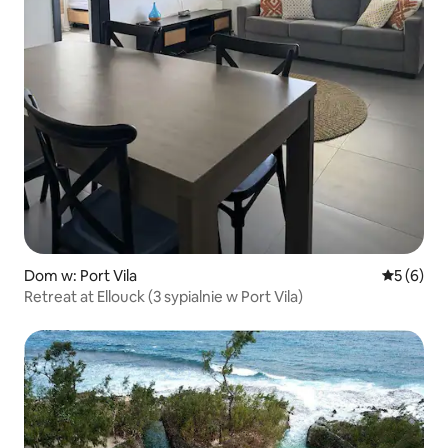
Dom w: Port Vila
Średnia oc
5 (6)
Retreat at Ellouck (3 sypialnie w Port Vila)