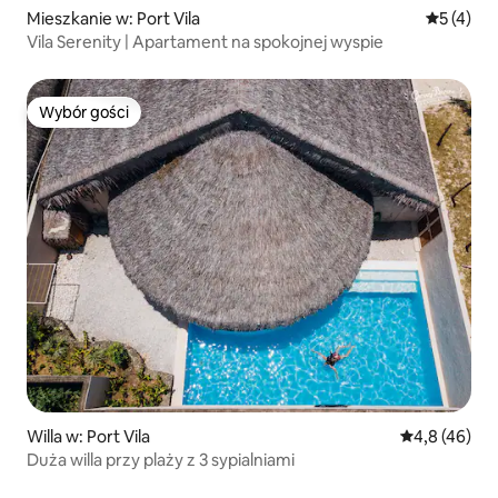
Mieszkanie w: Port Vila
Średnia oc
5 (4)
Vila Serenity | Apartament na spokojnej wyspie
Wybór gości
Wybór gości
Willa w: Port Vila
Średnia ocena
4,8 (46)
Duża willa przy plaży z 3 sypialniami