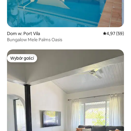
Dom w: Port Vila
Średnia ocena:
4,97 (59)
Bungalow Mele Palms Oasis
Wybór gości
Wybór gości