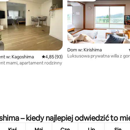
 5, liczba recenzji: 8
Dom w: Kirishima
Luksusowa prywatna willa z g
nt w: Kagoshima
Średnia ocena: 4,85 na 5, liczba recenzji: 93
4,85 (93)
źródłem i widokami.
nt mami, apartament rodzinny
hima – kiedy najlepiej odwiedzić to mi
Kwi
Maj
Cze
Lip
Sie