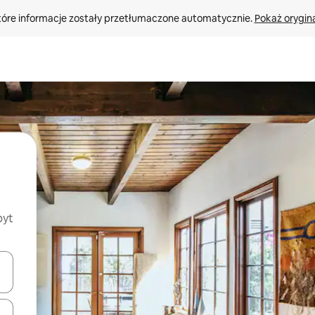
tóre informacje zostały przetłumaczone automatycznie. 
Pokaż orygina
byt
o nich za pomocą klawiszy strzałek w górę i w dół lub przeglądać j