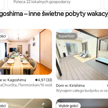
Poleca 22 lokalnych gospodarzy
goshima – inne świetne pobyty wakacy
ości
Superhost
ości
Superhost
5, liczba recenzji: 16
ie w: Kagoshima
Średnia ocena: 4,97 na 5, liczba recenzji: 33
4,97 (33)
aChuoSta./Tenmonkan/10 osób/Parking
Dom w: Kirishima
Wynajem całego budynku w c
Kirishimy / prywatna sauna i p
mieszkanie z 3 pokojami / dla m
osób / projektor /
ości
Wybór gości
ości
Wybór gości