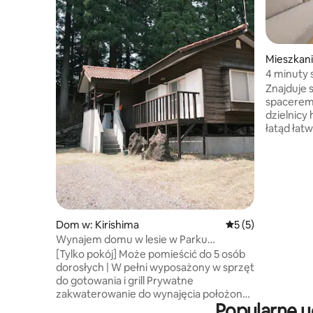
Mieszkan
4 minuty 
Tenmonzu
Znajduje 
przestron
spacerem
łóżka, dl
dzielnicy
łatąd łat
turystycznych
znajduje 
Yakushima
Kagoshim
doskonały dostęp. P
się park, 
Wnętrze z
Dom w: Kirishima
Średnia ocena: 5 na
5 (5)
w 2024 roku. 
Wynajem domu w lesie w Parku
kolejne n
Narodowym Kirishima – maksymalnie
[Tylko pokój] Może pomieścić do 5 osób
7%, od si
5 osób dorosłych w grupie
dorosłych | W pełni wyposażony w sprzęt
zniżki. [Zameldowanie] Samodzielne
do gotowania i grill Prywatne
zameldow
zakwaterowanie do wynajęcia położone
[Dojazd] 
Popularne u
w lesie Parku Narodowego Kirishima,