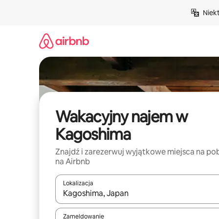
Przejdź
Niek
do
treści
Wakacyjny najem w
Kagoshima
Znajdź i zarezerwuj wyjątkowe miejsca na po
na Airbnb
Lokalizacja
Gdy wyniki będą dostępne, możesz poruszać się p
Zameldowanie