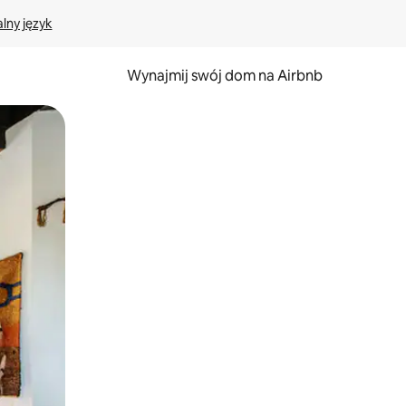
lny język
Wynajmij swój dom na Airbnb
e za pomocą gestów dotykowych lub przesuwania.