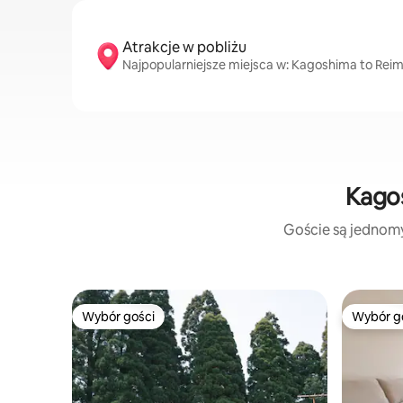
Atrakcje w pobliżu
Najpopularniejsze miejsca w: Kagoshima to Reimei
Kagos
Goście są jednomyś
Wybór gości
Wybór g
Wybór gości
Wybór g