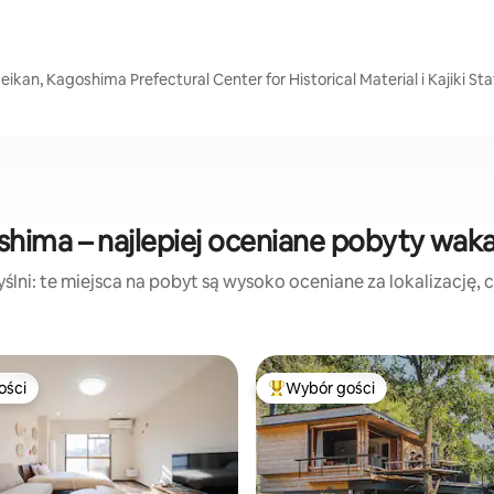
kan, Kagoshima Prefectural Center for Historical Material i Kajiki Sta
hima – najlepiej oceniane pobyty wak
lni: te miejsca na pobyt są wysoko oceniane za lokalizację, cz
ości
Wybór gości
ości
Najpopularniejsze z kategorii 