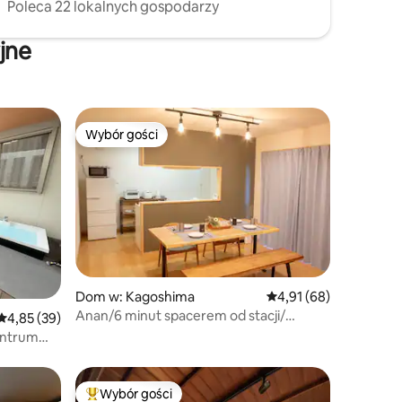
Poleca 22 lokalnych gospodarzy
jne
Wybór gości
Wybór gości
Dom w: Kagoshima
Średnia ocena: 4,91 na 
4,91 (68)
Anan/6 minut spacerem od stacji/
Średnia ocena: 4,85 na 5, liczba recenzji: 39
4,85 (39)
Rodzinny pensjonat
entrum
rzestronne
aks. 8
Wybór gości
Najpopularniejsze z kategorii Wybór gości