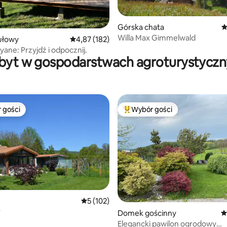
Górska chata
Ś
Willa Max Gimmelwald
, liczba recenzji: 129
ułowy
Średnia ocena: 4,87 na 5, liczba recenzji: 182
4,87 (182)
yane: Przyjdź i odpocznij.
obyt w gospodarstwach agroturystyczn
 gości
Wybór gości
arniejsze z kategorii Wybór gości
Najpopularniejsze z kategorii 
Średnia ocena: 5 na 5, liczba recenzji: 102
5 (102)
y
Domek gościnny
Ś
Elegancki pawilon ogrodowy