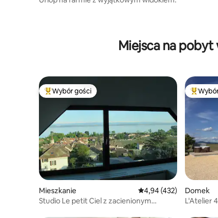
Miejsca na pobyt
Wybór gości
Wybór
Najpopularniejsze z kategorii Wybór gości
Najpopul
Mieszkanie
Średnia ocena: 4,94 na 5
4,94 (432)
Domek
Studio Le petit Ciel z zacienionym
L'Atelier 
kącikiem ogrodowym
Alzacja