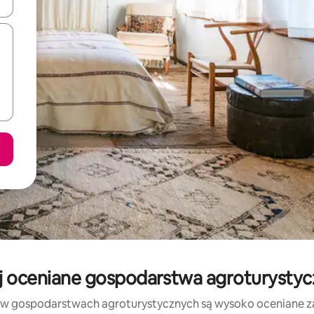
o nich za pomocą klawiszy strzałek w górę i w dół lub przeglądać j
 oceniane gospodarstwa agroturystyc
 w gospodarstwach agroturystycznych są wysoko oceniane za l