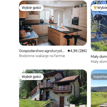
Wybór gości
Wybór
Wybór gości
Najpopul
Gospodarstwo agroturysty
Średnia ocena: 4,96 na 5,
4,96 (286)
czne
Rodzinne wakacje na farmie
Mały dom
Mały dom
Wybór gości
Superho
Wybór gości
Superho