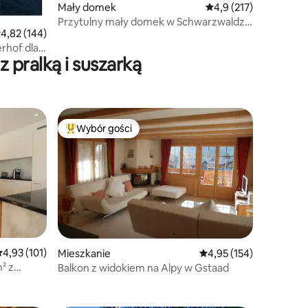
Mały domek
Średnia ocena: 4,9 na 5
4,9 (217)
Przytulny mały domek w Schwarzwaldzie
rednia ocena: 4,82 na 5, liczba recenzji: 144
4,82 (144)
w pobliżu jeziora
rhof dla
pralką i suszarką
Wybór gości
Najpopularniejsze z kategorii Wybór gości
rednia ocena: 4,93 na 5, liczba recenzji: 101
4,93 (101)
Mieszkanie
Średnia ocena: 4,95 na 5
4,95 (154)
² z
Balkon z widokiem na Alpy w Gstaad
 250 m² i