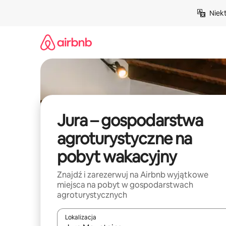
Przejdź
Niek
do
treści
Jura – gospodarstwa
agroturystyczne na
pobyt wakacyjny
Znajdź i zarezerwuj na Airbnb wyjątkowe
miejsca na pobyt w gospodarstwach
agroturystycznych
Lokalizacja