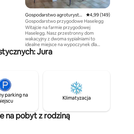
ami.
 znajduje
Gospodarstwo agroturystyc
Średnia ocena: 4,99 na 5
4,99 (149)
zne
Gospodarstwo przygodowe Haselegg
poczynek
Witajcie na farmie przygodowej
Haselegg. Nasz przestronny dom
5 cm😉.
wakacyjny z dwoma sypialniami to
idealne miejsce na wypoczynek dla
tycznych: Jura
rodzin i miłośników przyrody, którzy
szukają autentycznych wrażeń z wakacji
na farmie. Nasze gospodarstwo
ekologiczne położone jest między
zielonymi pastwiskami a górami na skraju
Rezerwatu Biosfery UNESCO Entlebuch,
około 35 minut od Lucerny. Tutaj poznasz
kozy, krowy, kury i wiele innych zwierząt
ny parking na
oraz z bliska doświadczysz
Klimatyzacja
iejscu
autentycznego życia na wsi.
 na pobyt z rodziną