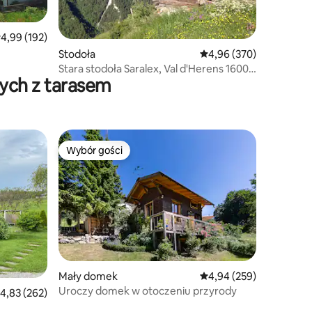
rednia ocena: 4,99 na 5, liczba recenzji: 192
4,99 (192)
Stodoła
Średnia ocena: 4,96 na 5
4,96 (370)
Stara stodoła Saralex, Val d'Herens 1600
ych z tarasem
m Alpy Szwajcarskie
Wybór gości
Wybór gości
Wybór gości
Mały domek
Średnia ocena: 4,94 na 5
4,94 (259)
Uroczy domek w otoczeniu przyrody
rednia ocena: 4,83 na 5, liczba recenzji: 262
4,83 (262)