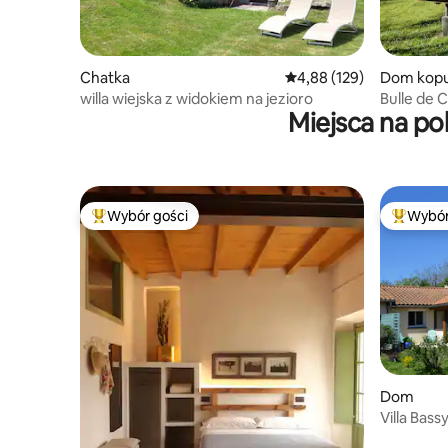
Chatka
Średnia ocena: 4,88 na 5
4,88 (129)
Dom kop
willa wiejska z widokiem na jezioro
Bulle de C
Miejsca na p
Wybór gości
Wybór
Najpopularniejsze z kategorii Wybór gości
Najpopul
Dom
Villa Bass