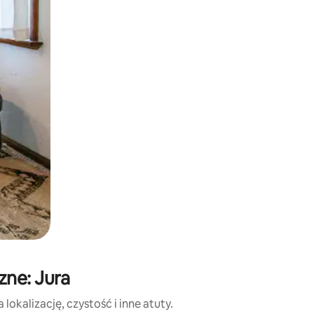
e za pomocą gestów dotykowych lub przesuwania.
zne: Jura
okalizację, czystość i inne atuty.