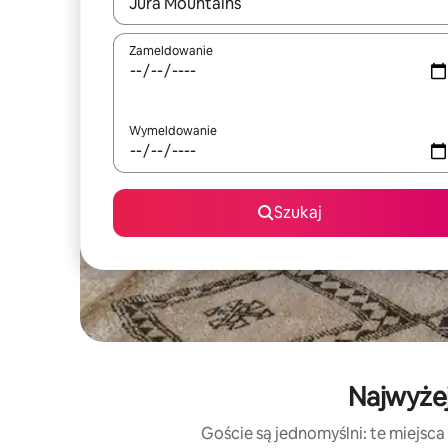
Gdy wyniki będą dostępne, możesz poruszać się p
Zameldowanie
Wymeldowanie
Szukaj
Najwyżej
Goście są jednomyślni: te miejsca