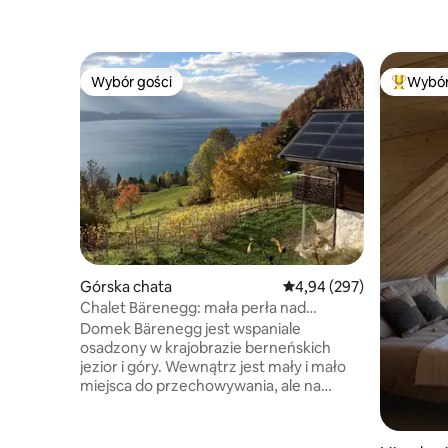
Wybór gości
Wybór
Wybór gości
Najpopul
Górska chata
Średnia ocena: 4,94 na 5,
4,94 (297)
Chalet Bärenegg: mała perła nad
jeziorem Thun
Domek Bärenegg jest wspaniale
osadzony w krajobrazie berneńskich
jezior i góry. Wewnątrz jest mały i mało
miejsca do przechowywania, ale na
zewnątrz są ładne nisze do spędzania
czasu: dwa miejsca do siedzenia
z grillem, sauna na świeżym powietrzu,