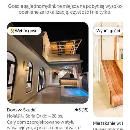
Goście są jednomyślni: te miejsca na pobyt są wysoko
oceniane za lokalizację, czystość i nie tylko.
Wybór gości
Wybór gości
Najpopularniejsze z kategorii Wybór gości
Wybór gości
Dom w: Skudai
Średnia ocena: 5 na 5, liczba
5 (15)
Nola暖居 Seria Orkid～20 os.
Cały dom zaprojektowano w stylu
Mieszkanie w: Isk
wakacyjnym, a przestronne, otwarte
eri
06 sierpnia: najle