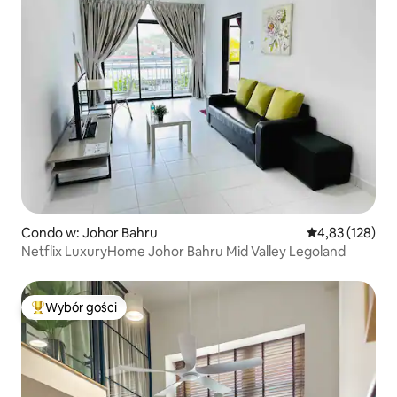
Condo w: Johor Bahru
Średnia ocena: 
4,83 (128)
Netflix LuxuryHome Johor Bahru Mid Valley Legoland
Wybór gości
Najpopularniejsze z kategorii Wybór gości