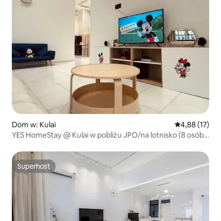
Dom w: Kulai
Średnia ocena:
4,88 (17)
YES HomeStay @ Kulai w pobliżu JPO/na lotnisko (8 osób –
3 pokoje, 2 łazienki)
Superhost
Superhost