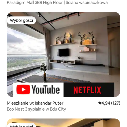
Paradigm Mall 3BR High Floor | Ściana wspinaczkowa
Wybór gości
Wybór gości
Mieszkanie w: Iskandar Puteri
Średnia ocena: 
4,94 (127)
Eco Nest 3 sypialnie w Edu City