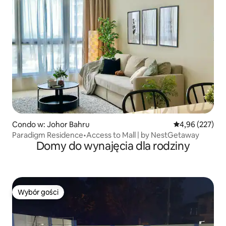
Condo w: Johor Bahru
Średnia ocena: 
4,96 (227)
Paradigm Residence•Access to Mall | by NestGetaway
Domy do wynajęcia dla rodziny
Wybór gości
Wybór gości