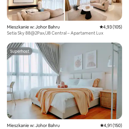
Mieszkanie w: Johor Bahru
Średnia ocena: 
4,93 (105)
Setia Sky 88@2Pax/JB Central – Apartament Lux
Superhost
Superhost
Mieszkanie w: Johor Bahru
Średnia ocena: 
4,91 (150)