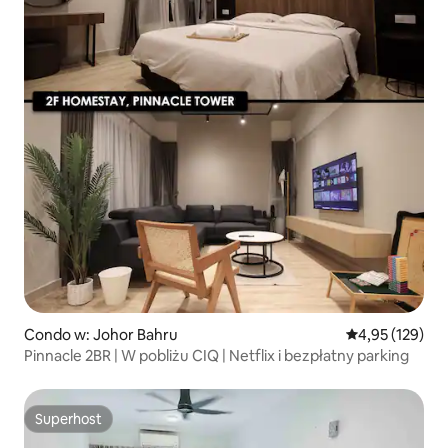
Condo w: Johor Bahru
Średnia ocena: 
4,95 (129)
Pinnacle 2BR | W pobliżu CIQ | Netflix i bezpłatny parking
Superhost
Superhost