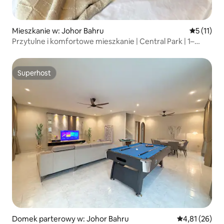
Mieszkanie w: Johor Bahru
Średnia oc
5 (11)
Przytulne i komfortowe mieszkanie | Central Park | 1–
3 osoby
Superhost
Superhost
Domek parterowy w: Johor Bahru
Średnia ocena:
4,81 (26)