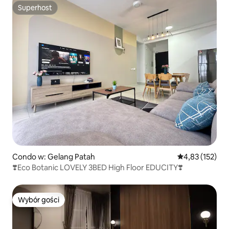
Superhost
Superhost
Condo w: Gelang Patah
Średnia ocena: 
4,83 (152)
❣️Eco Botanic LOVELY 3BED High Floor EDUCITY❣️
Wybór gości
Wybór gości