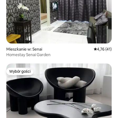
Mieszkanie w: Senai
Średnia ocena:
4,76 (41)
Homestay Senai Garden
Wybór gości
Wybór gości