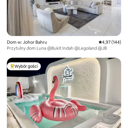
Dom w: Johor Bahru
Średnia ocena: 
4,97 (144)
Przytulny dom Luna @Bukit Indah @Legoland @JB
Wybór gości
Najpopularniejsze z kategorii Wybór gości