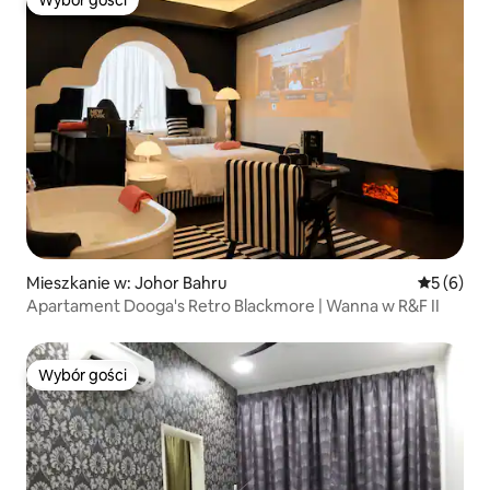
Wybór gości
Wybór gości
Mieszkanie w: Johor Bahru
Średnia oc
5 (6)
Apartament Dooga's Retro Blackmore | Wanna w R&F II
Wybór gości
Wybór gości