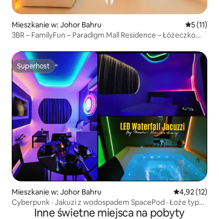
Mieszkanie w: Johor Bahru
Średnia oc
5 (11)
3BR – FamilyFun – Paradigm Mall Residence – Łóżeczko
dziecięce – 9 osób
Superhost
Superhost
Mieszkanie w: Johor Bahru
Średnia ocena:
4,92 (12)
Cyberpunk · Jakuzi z wodospadem SpacePod · Łoże typu
Inne świetne miejsca na pobyty
King