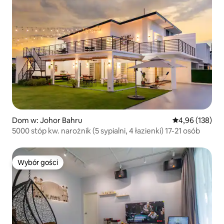
Dom w: Johor Bahru
Średnia ocena: 
4,96 (138)
5000 stóp kw. narożnik (5 sypialni, 4 łazienki) 17-21 osób
Wybór gości
Wybór gości