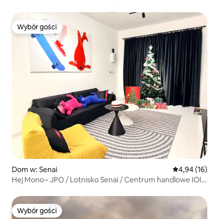
bilardowy
Wybór gości
Wybór gości
Dom w: Senai
Średnia ocena:
4,94 (16)
Hej Mono~ JPO / Lotnisko Senai / Centrum handlowe IOI /
Wylądowałem
Wybór gości
Wybór gości