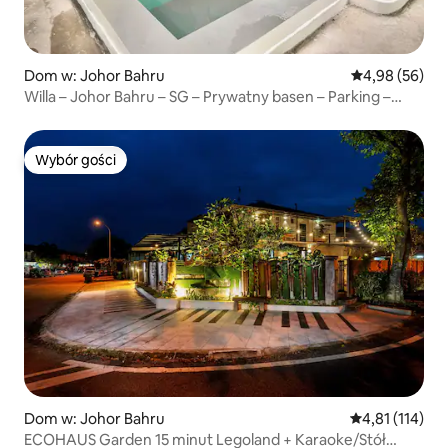
Dom w: Johor Bahru
Średnia ocena:
4,98 (56)
Willa – Johor Bahru – SG – Prywatny basen – Parking –
Sentosa
Wybór gości
Wybór gości
Dom w: Johor Bahru
Średnia ocena: 
4,81 (114)
ECOHAUS Garden 15 minut Legoland + Karaoke/Stół