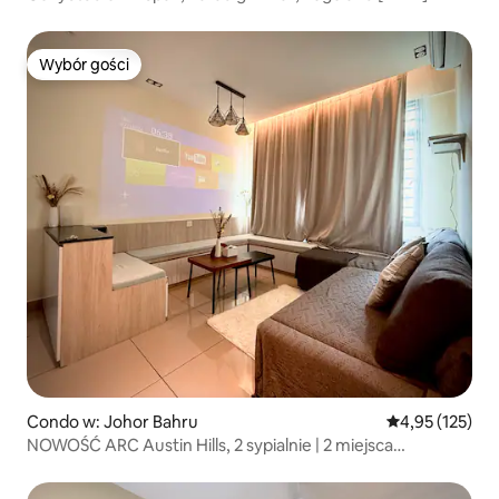
Wybór gości
Wybór gości
Condo w: Johor Bahru
Średnia ocena: 
4,95 (125)
NOWOŚĆ ARC Austin Hills, 2 sypialnie | 2 miejsca
parkingowe + Netflix