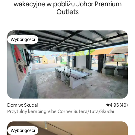
wakacyjne w pobliżu Johor Premium
Outlets
Wybór gości
Wybór gości
Dom w: Skudai
Średnia ocena:
4,95 (40)
Przytulny kemping Vibe Corner Sutera/Tuta/Skudai
Wybór gości
Wybór gości