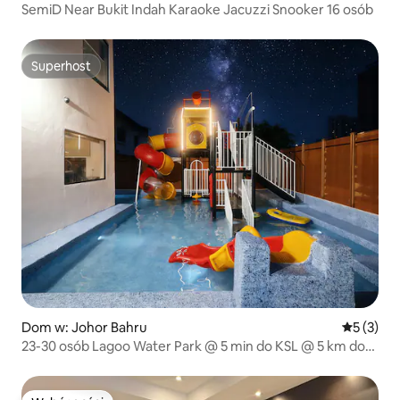
SemiD Near Bukit Indah Karaoke Jacuzzi Snooker 16 osób
Superhost
Superhost
Dom w: Johor Bahru
Średnia oc
5 (3)
23-30 osób Lagoo Water Park @ 5 min do KSL @ 5 km do
CIQ