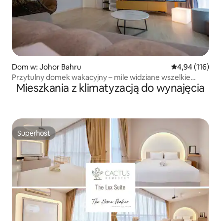
Dom w: Johor Bahru
Średnia ocena: 
4,94 (116)
Przytulny domek wakacyjny – mile widziane wszelkie
Mieszkania z klimatyzacją do wynajęcia
imprezy
Superhost
Superhost