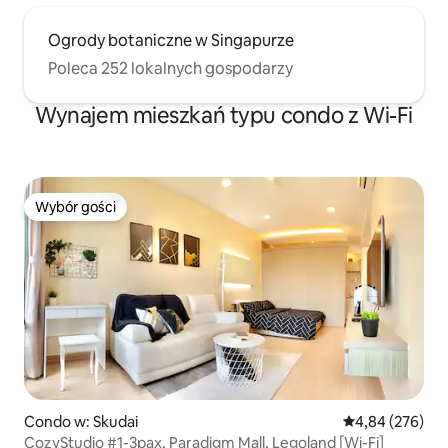
Ogrody botaniczne w Singapurze
Poleca 252 lokalnych gospodarzy
Wynajem mieszkań typu condo z Wi-Fi
Wybór gości
Wybór gości
Condo w: Skudai
Średnia ocena: 
4,84 (276)
CozyStudio #1-3pax, Paradigm Mall, Legoland [Wi-Fi]