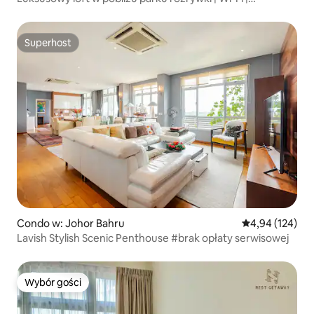
Niesamowite widoki
Superhost
Superhost
Condo w: Johor Bahru
Średnia ocena: 
4,94 (124)
Lavish Stylish Scenic Penthouse #brak opłaty serwisowej
Wybór gości
Wybór gości