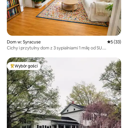
Dom w: Syracuse
Średnia oce
5 (33)
Cichy i przytulny dom z 3 sypialniami 1 milę od SU.
Bezpłatny parking.
Wybór gości
Najpopularniejsze z kategorii Wybór gości