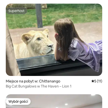
Superhost
Superhost
Miejsce na pobyt w: Chittenango
Średnia oc
5 (11)
Big Cat Bungalows w The Haven – Lion 1
Wybór gości
Wybór gości