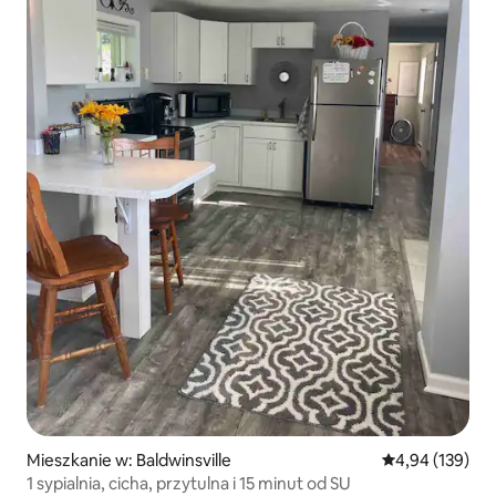
Mieszkanie w: Baldwinsville
Średnia ocena: 
4,94 (139)
1 sypialnia, cicha, przytulna i 15 minut od SU