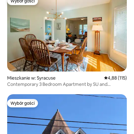
Wybór gości
Wybór gości
Mieszkanie w: Syracuse
Średnia ocena: 
4,88 (115)
Contemporary 3 Bedroom Apartment by SU and
LeMoyne
Wybór gości
Wybór gości