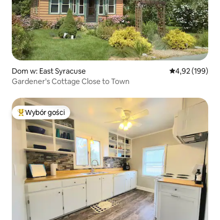
Dom w: East Syracuse
Średnia ocena: 
4,92 (199)
Gardener's Cottage Close to Town
Wybór gości
Najpopularniejsze z kategorii Wybór gości