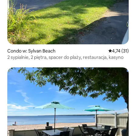
Condo w: Sylvan Beach
Średnia ocena:
4,74 (31)
2 sypialnie, 2 piętra, spacer do plaży, restauracja, kasyno