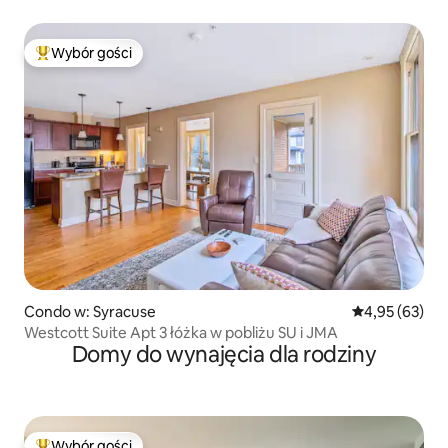
Wybór gości
Najpopularniejsze z kategorii Wybór gości
Condo w: Syracuse
Średnia ocena:
4,95 (63)
Westcott Suite Apt 3 łóżka w pobliżu SU i JMA
Domy do wynajęcia dla rodziny
Wybór gości