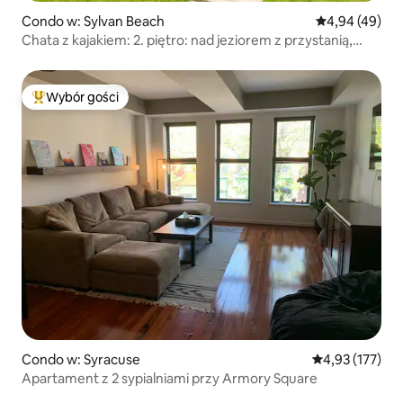
Condo w: Sylvan Beach
Średnia ocena:
4,94 (49)
Chata z kajakiem: 2. piętro: nad jeziorem z przystanią,
centrum miasta
Wybór gości
Najpopularniejsze z kategorii Wybór gości
Condo w: Syracuse
Średnia ocena: 
4,93 (177)
Apartament z 2 sypialniami przy Armory Square