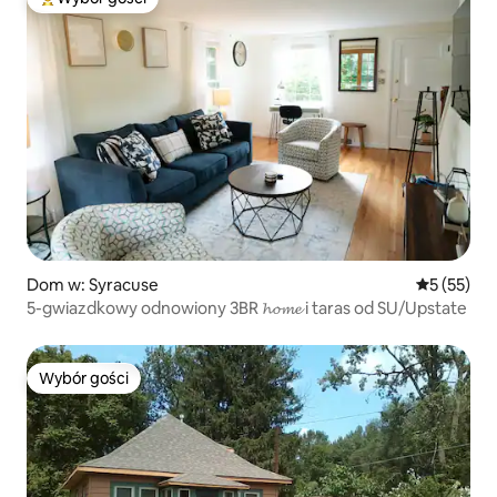
Najpopularniejsze z kategorii Wybór gości
Dom w: Syracuse
Średnia oce
5 (55)
5-gwiazdkowy odnowiony 3BR 𝓱𝓸𝓶𝓮 i taras od SU/Upstate
Wybór gości
Wybór gości