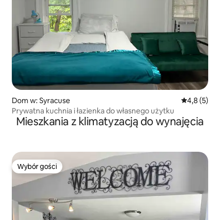
Dom w: Syracuse
Średnia ocen
4,8 (5)
Prywatna kuchnia i łazienka do własnego użytku
Mieszkania z klimatyzacją do wynajęcia
Wybór gości
Wybór gości