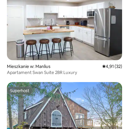
Mieszkanie w: Manlius
Średnia ocena:
4,91 (32)
Apartament Swan Suite 2BR Luxury
Superhost
Superhost