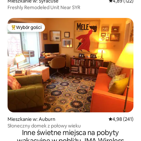
Mieszkanie w: Syracuse
Średnia ocena: 
4,89 (122)
Freshly Remodeled Unit Near SYR
Wybór gości
Najpopularniejsze z kategorii Wybór gości
Mieszkanie w: Auburn
Średnia ocena: 
4,98 (241)
Słoneczny domek z połowy wieku
Inne świetne miejsca na pobyty
wakacyjne w pobliżu JMA Wireless