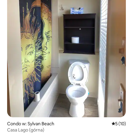
Condo w: Sylvan Beach
Średnia oce
5 (10)
Casa Lago (górna)