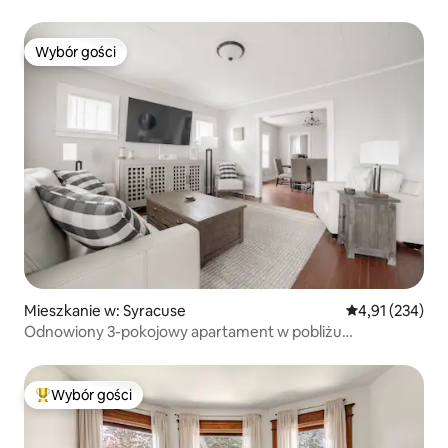
Wybór gości
Wybór gości
Mieszkanie w: Syracuse
Średnia ocena: 
4,91 (234)
Odnowiony 3-pokojowy apartament w pobliżu
Uniwersytetu Syracuse
Wybór gości
Najpopularniejsze z kategorii Wybór gości