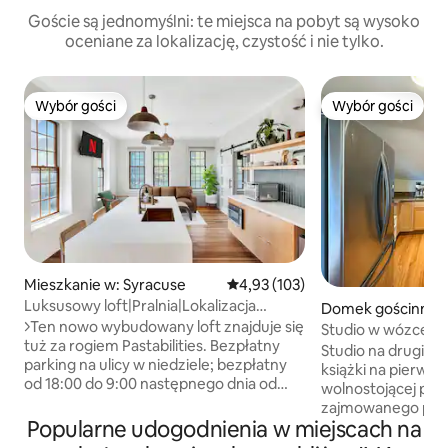
Goście są jednomyślni: te miejsca na pobyt są wysoko
oceniane za lokalizację, czystość i nie tylko.
Wybór gości
Wybór gości
Wybór gości
Wybór gości
Mieszkanie w: Syracuse
Średnia ocena: 4,93 na 5, liczba 
4,93 (103)
Luksusowy loft|Pralnia|Lokalizacja
Domek gościnny w
w centrum|Praca zdalna|4 osoby
>>Ten nowo wybudowany loft znajduje się
e
Studio w wózce/ką
tuż za rogiem Pastabilities. Bezpłatny
Studio na drugim p
parking na ulicy w niedziele; bezpłatny
książki na pierws
od 18:00 do 9:00 następnego dnia od
wolnostojącej po
poniedziałku do soboty * Parking
zajmowanego przez
garażowy przy Atrium (14 $/noc) Idealna
Popularne udogodnienia w miejscach na
Prywatne. Nowocz
lokalizacja i spacer do wszystkich atrakcji
W pobliżu SU, centr