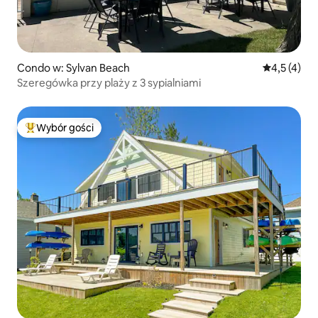
Condo w: Sylvan Beach
Średnia ocen
4,5 (4)
Szeregówka przy plaży z 3 sypialniami
Wybór gości
Najpopularniejsze z kategorii Wybór gości