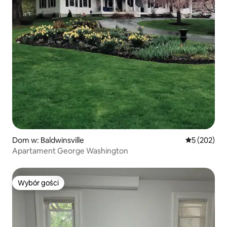
Dom w: Baldwinsville
Średnia ocen
5 (202)
Apartament George Washington
Wybór gości
Wybór gości