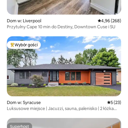
Dom w: Liverpool
Średnia ocena: 4
4,96 (268)
Przytulny Cape 10 min do Destiny, Downtown Cuse i SU
Wybór gości
Najpopularniejsze z kategorii Wybór gości
Dom w: Syracuse
Średnia oce
5 (23)
Luksusowe miejsce | Jacuzzi, sauna, palenisko | 2 łóżka
king size
Superhost