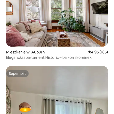
Mieszkanie w: Auburn
Średnia ocena: 
4,95 (185)
Elegancki apartament Historic – balkon i kominek
Superhost
Superhost