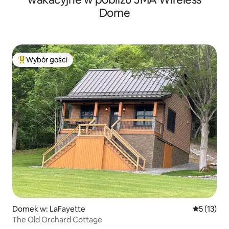
Dome
Wybór gości
Najpopularniejsze z kategorii Wybór gości
Domek w: LaFayette
Średnia oce
5 (13)
The Old Orchard Cottage