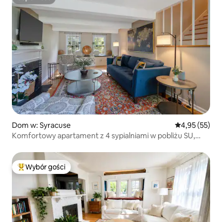
Superhost
Dom w: Syracuse
Średnia ocena:
4,95 (55)
Komfortowy apartament z 4 sypialniami w pobliżu SU,
Hosp, LeMoyne, DT
Wybór gości
Najpopularniejsze z kategorii Wybór gości