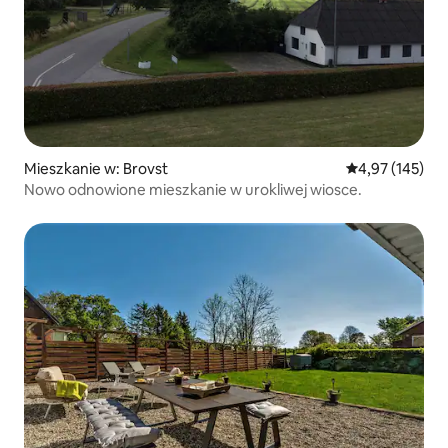
Mieszkanie w: Brovst
Średnia ocena: 
4,97 (145)
Nowo odnowione mieszkanie w urokliwej wiosce.