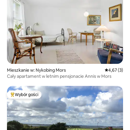
Mieszkanie w: Nykobing Mors
Średnia ocena
4,67 (3)
Cały apartament w letnim pensjonacie Annis w Mors
Wybór gości
Najpopularniejsze z kategorii Wybór gości