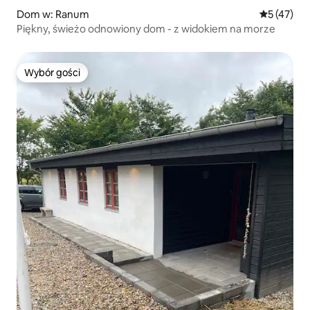
Dom w: Ranum
Średnia oce
5 (47)
Piękny, świeżo odnowiony dom - z widokiem na morze
Wybór gości
Wybór gości