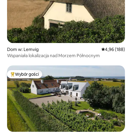
Dom w: Lemvig
Średnia ocena: 
4,96 (188)
Wspaniała lokalizacja nad Morzem Północnym
Wybór gości
Najpopularniejsze z kategorii Wybór gości