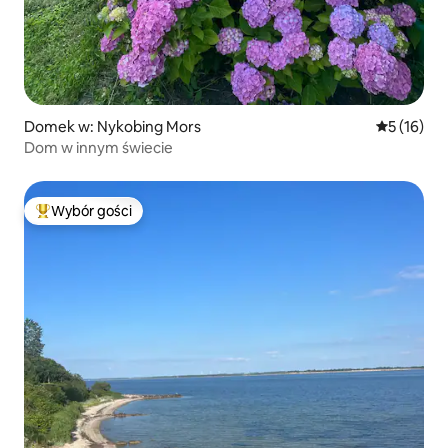
Domek w: Nykobing Mors
Średnia oce
5 (16)
Dom w innym świecie
Wybór gości
Najpopularniejsze z kategorii Wybór gości