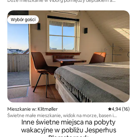
Duże mieszkanie w Viborg pomiędzy deptakiem a
jeziorem
Wybór gości
Wybór gości
Mieszkanie w: Klitmøller
Średnia ocena:
4,94 (16)
Świetne małe mieszkanie, widok na morze, basen i
Inne świetne miejsca na pobyty
klimatyzacja
wakacyjne w pobliżu Jesperhus