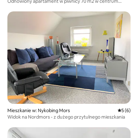
Odnowiony apartament w piwnicy 70 m2 w centrum
Viborg
Mieszkanie w: Nykobing Mors
Średnia oc
5 (6)
Widok na Nordmors - z dużego przytulnego mieszkania