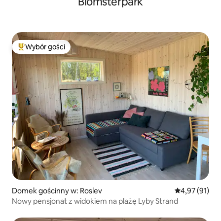
Blomsterpark
Wybór gości
Najpopularniejsze z kategorii Wybór gości
Domek gościnny w: Roslev
Średnia ocena:
4,97 (91)
Nowy pensjonat z widokiem na plażę Lyby Strand