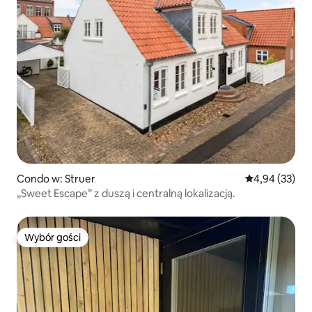
Condo w: Struer
Średnia ocena:
4,94 (33)
„Sweet Escape” z duszą i centralną lokalizacją.
Wybór gości
Wybór gości