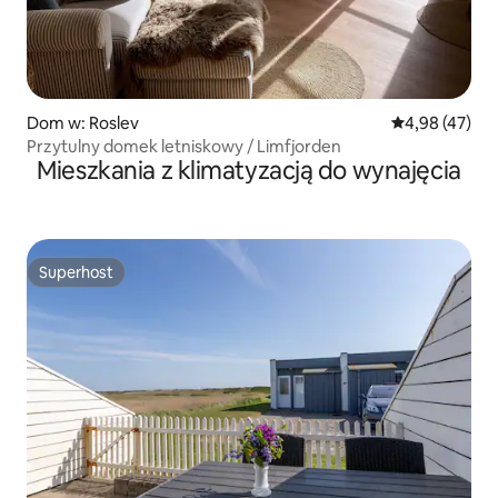
Dom w: Roslev
Średnia ocena:
4,98 (47)
Przytulny domek letniskowy / Limfjorden
Mieszkania z klimatyzacją do wynajęcia
Superhost
Superhost