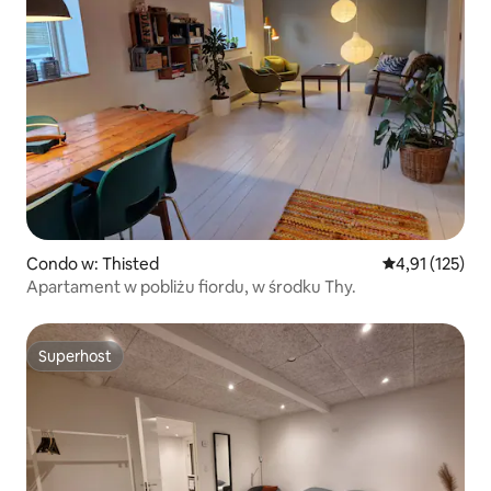
Condo w: Thisted
Średnia ocena: 
4,91 (125)
Apartament w pobliżu fiordu, w środku Thy.
Superhost
Superhost