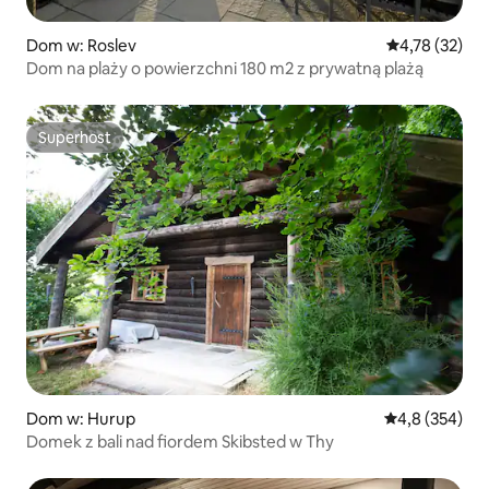
Dom w: Roslev
Średnia ocena:
4,78 (32)
Dom na plaży o powierzchni 180 m2 z prywatną plażą
Superhost
Superhost
Dom w: Hurup
Średnia ocena:
4,8 (354)
Domek z bali nad fiordem Skibsted w Thy