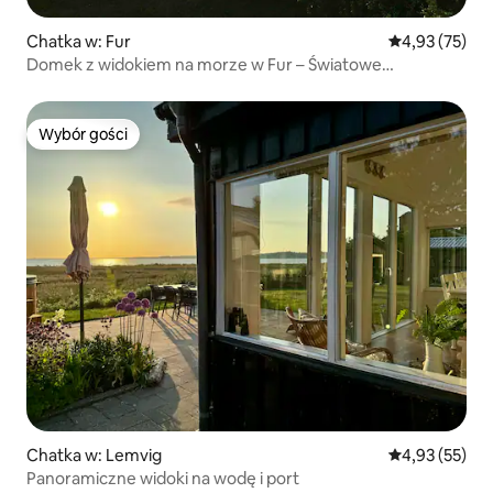
Chatka w: Fur
Średnia ocena:
4,93 (75)
Domek z widokiem na morze w Fur – Światowe
Dziedzictwo UNESCO
Wybór gości
Wybór gości
Chatka w: Lemvig
Średnia ocena:
4,93 (55)
Panoramiczne widoki na wodę i port