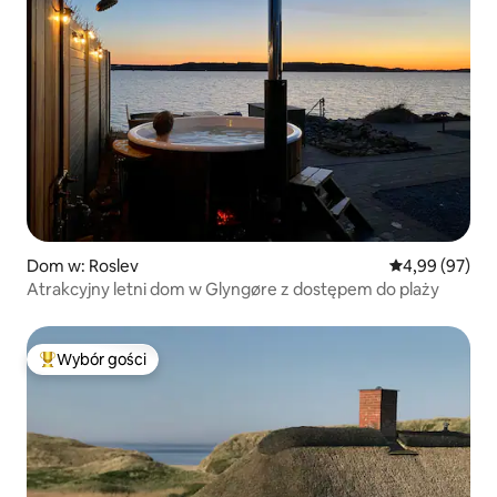
Dom w: Roslev
Średnia ocena:
4,99 (97)
Atrakcyjny letni dom w Glyngøre z dostępem do plaży
Wybór gości
Najpopularniejsze z kategorii Wybór gości