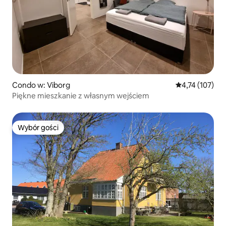
Condo w: Viborg
Średnia ocena: 
4,74 (107)
Piękne mieszkanie z własnym wejściem
Wybór gości
Wybór gości