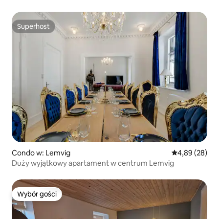
Superhost
Superhost
Condo w: Lemvig
Średnia ocena:
4,89 (28)
Duży wyjątkowy apartament w centrum Lemvig
Wybór gości
Wybór gości