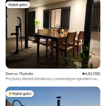
Wybór gości
Wybór gości
Dom w: Thyholm
Średnia ocena: 
4,92 (155)
Przytulny domek letniskowy z zamkniętym ogrodem na
pięknej wyspie.
Wybór gości
Najpopularniejsze z kategorii Wybór gości