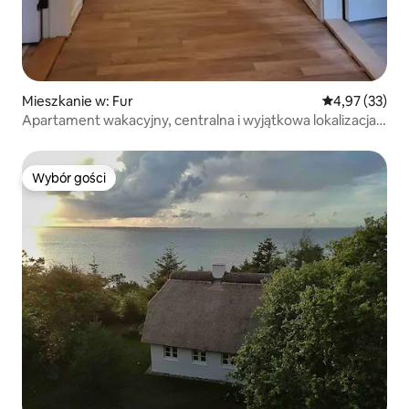
Mieszkanie w: Fur
Średnia ocena:
4,97 (33)
Apartament wakacyjny, centralna i wyjątkowa lokalizacja
na Fur
Wybór gości
Wybór gości