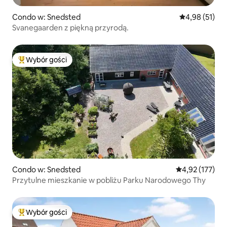
Condo w: Snedsted
Średnia ocena:
4,98 (51)
Svanegaarden z piękną przyrodą.
Wybór gości
Najpopularniejsze z kategorii Wybór gości
Condo w: Snedsted
Średnia ocena: 
4,92 (177)
Przytulne mieszkanie w pobliżu Parku Narodowego Thy
Wybór gości
Najpopularniejsze z kategorii Wybór gości