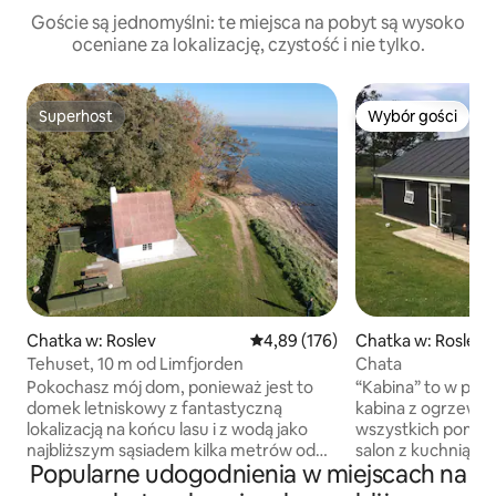
Goście są jednomyślni: te miejsca na pobyt są wysoko
oceniane za lokalizację, czystość i nie tylko.
Superhost
Wybór gości
Superhost
Wybór gości
Chatka w: Roslev
Średnia ocena: 4,89 na 5, liczba 
4,89 (176)
Chatka w: Roslev
Tehuset, 10 m od Limfjorden
Chata
Pokochasz mój dom, ponieważ jest to
“Kabina” to w peł
domek letniskowy z fantastyczną
kabina z ogrzew
lokalizacją na końcu lasu i z wodą jako
wszystkich pomie
najbliższym sąsiadem kilka metrów od
salon z kuchnią sa
Popularne udogodnienia w miejscach na
drzwi wejściowych. Dom położony jest
pokój (rozkładana 
samotnie na plaży, gdzie panuje
dużym poddaszem