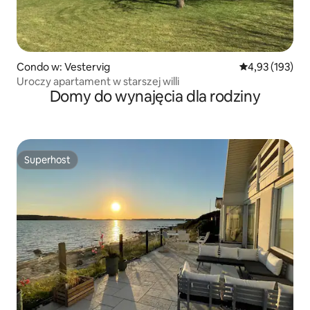
Condo w: Vestervig
Średnia ocena: 
4,93 (193)
Uroczy apartament w starszej willi
Domy do wynajęcia dla rodziny
Superhost
Superhost