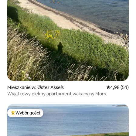
Mieszkanie w: Øster Assels
Średnia ocena:
4,98 (54)
Wyjątkowy piękny apartament wakacyjny Mors.
Wybór gości
Najpopularniejsze z kategorii Wybór gości