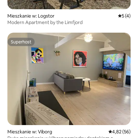
Mieszkanie w: Logstor
Średnia oc
5 (4)
Modern Apartment by the Limfjord
Superhost
Superhost
Mieszkanie w: Viborg
Średnia ocena:
4,82 (56)