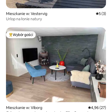
Mieszkanie w: Vestervig
Średnia oc
5 (3)
Urlop na łonie natury
Wybór gości
Najpopularniejsze z kategorii Wybór gości
Mieszkanie w: Viborg
Średnia ocena:
4,96 (27)