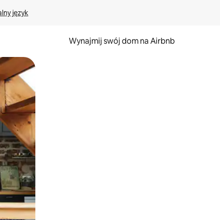
lny język
Wynajmij swój dom na Airbnb
e za pomocą gestów dotykowych lub przesuwania.