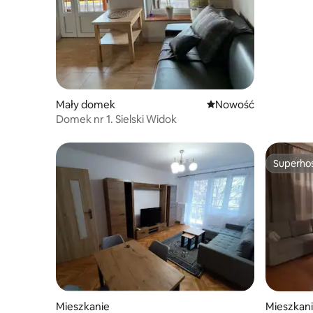
Mały domek
Nowe miejsce pobytu
Nowość
Domek nr 1. Sielski Widok
Superho
Superho
Mieszkanie
Mieszkan