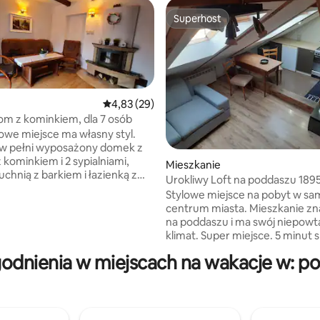
Superhost
Superhost
Średnia ocena: 4,83 na 5, liczba recenzji: 29
4,83 (29)
m z kominkiem, dla 7 osób
owe miejsce ma własny styl.
 w pełni wyposażony domek z
 kominkiem i 2 sypialniami,
Mieszkanie
uchnią z barkiem i łazienką z
Urokliwy Loft na poddaszu 189
m i wanną - idealną na
Stylowe miejsce na pobyt w s
ce kąpiele przy świecach.
centrum miasta. Mieszkanie znajduje się
izacja sprawia, że jest to
na poddaszu i ma swój niepowt
arówno dla osób chcących
klimat. Super miejsce. 5 minut spacerem
od miejskiego zgiełku (cisza i
do rynku, 2,5 minut do basenu,
k i lubiących aktywny
dnienia w miejscach na wakacje w: po
do Galerii Handlowej Stara Ujeż
ek i zwiedzanie (Brama
oraz 30 sekund do sklepu Żabka
ów Przemyśl-stok narciarski 18
znajduje się w tym samym budynku
esansowy zamek w Krasiczynie
otworzonym oknie czasami czuć
Arłamów 57 min.)
zapach z pobliskiej fabryki ciaste