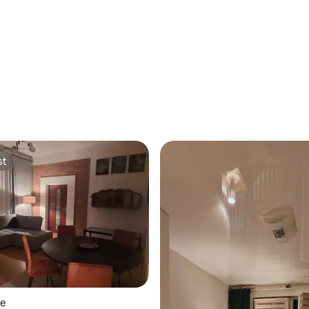
st
st
ie