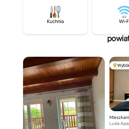
ma swoją balię/ jacuzzi. Możesz wybrać
pobyt w jednym domku lub zabrać
rodzinę / grupę przyjaciół i wynająć oba
domki mając całą przestrzeń na
Kuchnia
Wi-F
wyłączność!
powiat
Wybór
Najpopul
Mieszkan
Lusia Ap