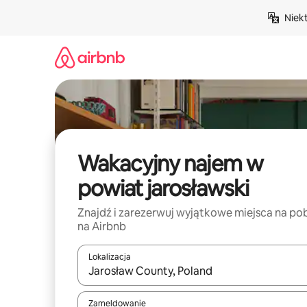
Przejdź
Niek
do
treści
Wakacyjny najem w
powiat jarosławski
Znajdź i zarezerwuj wyjątkowe miejsca na po
na Airbnb
Lokalizacja
Gdy wyniki będą dostępne, możesz poruszać się p
Zameldowanie