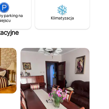
oferujemy? Przestronny parking ,
przy
Miejsce na ognisko z rusztem ,
y. Dobre
Przytulny kominek – idealny na chłodne
ynek.
ny parking na
wieczory 🫧 Jacuzzi w ogrodzie – relaks
Klimatyzacja
iejscu
z widokiem na zieleń i gwiazdy
kacyjne