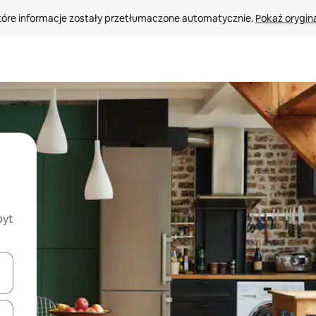
tóre informacje zostały przetłumaczone automatycznie. 
Pokaż orygina
byt
o nich za pomocą klawiszy strzałek w górę i w dół lub przeglądać j