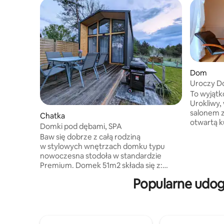
Dom
Uroczy Do
To wyjątk
Urokliwy,
salonem z
Chatka
otwartą k
Domki pod dębami, SPA
prysznice
Baw się dobrze z całą rodziną
relaksują
w stylowych wnętrzach domku typu
Świetna lokal
nowoczesna stodoła w standardzie
miejsce z
Premium. Domek 51m2 składa się z:
odpocząć 
przestronnego salonu z aneksem
spokój) ja
Popularne udogo
kuchennym, sypialnia, dwie antresole,
wypoczyn
łazienka. Duży taras z grillem gazowym
Bieszczad
umili Ci pobyt Na terenie obiektu
min., ren
znajduje się plac zabaw dla dzieci,
25 min., 
wydzielone części SPA - każdy domek